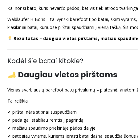
Kai norisi bato, kuris nevaržo pėdos, bet vis tiek atrodo tvarkingai
Waldläufer H-Boris – tai vyriški barefoot tipo batai, skirti vyram
klasikiniai batai, kuriuose pirštai spaudžiami į vieną tašką. Šis mo
Rezultatas – daugiau vietos pirštams, mažiau spaudimo 
Kodėl šie batai kitokie?
Daugiau vietos pirštams
Vienas svarbiausių barefoot batų privalumų – platesnė, anatomišk
Tai reiškia:
✔ pirštai nėra stipriai suspaudžiami
✔ pėda gali stabiliau remtis į pagrindą
✔ mažiau spaudimo priekinėje pėdos dalyje
✔ patogiau vyrams, kuriems įprasti batai dažnai spaudžia šonus a