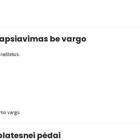
s apsiavimas be vargo
raištelius.
omo vargo.
k platesnei pėdai