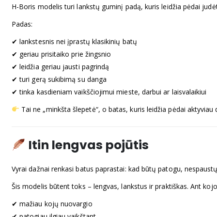
H-Boris modelis turi lankstų guminį padą, kuris leidžia pėdai judėti
Padas:
✔ lankstesnis nei įprastų klasikinių batų
✔ geriau prisitaiko prie žingsnio
✔ leidžia geriau jausti pagrindą
✔ turi gerą sukibimą su danga
✔ tinka kasdieniam vaikščiojimui mieste, darbui ar laisvalaikiui
Tai ne „minkšta šlepetė“, o batas, kuris leidžia pėdai aktyviau d
Itin lengvas pojūtis
Vyrai dažnai renkasi batus paprastai: kad būtų patogu, nespaustų, 
Šis modelis būtent toks – lengvas, lankstus ir praktiškas. Ant kojos
✔ mažiau kojų nuovargio
✔ patogiau ilgiau vaikštant