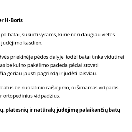
er H-Boris
tipo batai, sukurti vyrams, kurie nori daugiau vietos
 judėjimo kasdien.
vės priekinėje pėdos dalyje, todėl batai tinka vidutinei
adas be kulno pakėlimo padeda pėdai stovėti
ia geriau jausti pagrindą ir judėti laisviau.
uti batus be nuolatinio raišiojimo, o išimamas vidpadis
r ortopedinius vidpadžius.
ų, platesnių ir natūralų judėjimą palaikančių batų