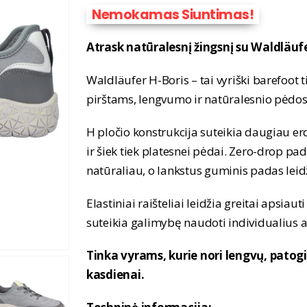
Nemokamas Siuntimas!
Atrask natūralesnį žingsnį su Waldläuf
Waldläufer H-Boris – tai vyriški barefoot 
pirštams, lengvumo ir natūralesnio pėdos
H pločio konstrukcija suteikia daugiau erd
ir šiek tiek platesnei pėdai. Zero-drop p
natūraliau, o lankstus guminis padas leidž
Elastiniai raišteliai leidžia greitai apsia
suteikia galimybę naudoti individualius a
Tinka vyrams, kurie nori lengvų, patogi
kasdienai.