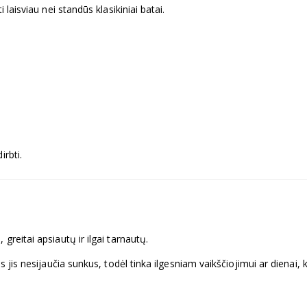
 laisviau nei standūs klasikiniai batai.
irbti.
greitai apsiautų ir ilgai tarnautų.
 jis nesijaučia sunkus, todėl tinka ilgesniam vaikščiojimui ar dienai, k