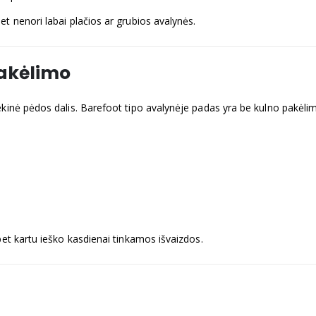
et nenori labai plačios ar grubios avalynės.
pakėlimo
ekinė pėdos dalis. Barefoot tipo avalynėje padas yra be kulno pakėl
 bet kartu ieško kasdienai tinkamos išvaizdos.