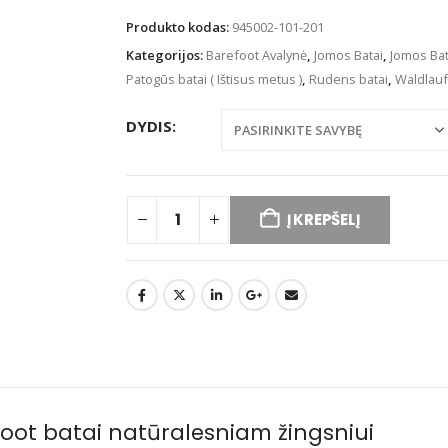
Produkto kodas:
945002-101-201
Kategorijos:
Barefoot Avalynė
,
Jomos Batai
,
Jomos Bat
Patogūs batai ( Ištisus metus )
,
Rudens batai
,
Waldlauf
DYDIS
Į KREPŠELĮ
foot batai natūralesniam žingsniui