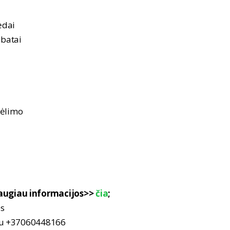
pėdai
 batai
kėlimo
ugiau informacijos>>
čia
;
es
nu +37060448166