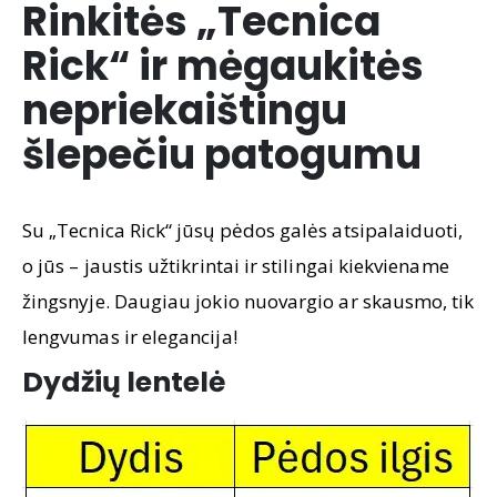
Rinkitės „Tecnica
Rick“ ir mėgaukitės
nepriekaištingu
šlepečiu patogumu
Su „Tecnica Rick“ jūsų pėdos galės atsipalaiduoti,
o jūs – jaustis užtikrintai ir stilingai kiekviename
žingsnyje. Daugiau jokio nuovargio ar skausmo, tik
lengvumas ir elegancija!
Dydžių lentelė