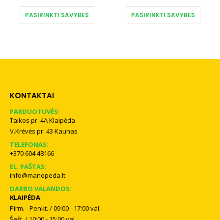
nge:
range:
price
price
This product has multiple variants. The options may be chosen on the product page
This product has multiple variants. The options may be chosen on the product page
9,90 €
99,90 €
was:
is:
PASIRINKTI SAVYBES
PASIRINKTI SAVYBES
rough
through
119,90 €.
59,90 
osen on the product page
9,90 €
119,90 €
KONTAKTAI
PARDUOTUVĖS
:
Taikos pr. 4A Klaipėda
V.Krėvės pr. 43 Kaunas
TELEFONAS
:
+370 604 48166
EL. PAŠTAS
:
info@manopeda.lt
DARBO VALANDOS
:
KLAIPĖDA
Pirm. - Penkt. / 09:00 - 17:00 val.
Šešt. / 10:00 - 15:00 val.