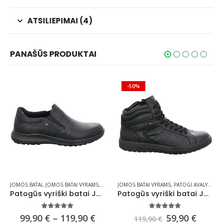
ATSILIEPIMAI (4)
PANAŠŪS PRODUKTAI
-50%
GŪS BATAI ( IŠTISUS METUS )
INIAI BATAI
JOMOS BATAI
,
PATOGI AVALYNĖ VYRAMS
,
JOMOS BATAI VYRAMS
,
PATOGŪS BATAI ( IŠTISUS METUS )
,
ODINIAI BATAI
JOMOS BATAI VYRAMS
,
PATOGI AVALYNĖ VYRAMS
,
PATOGI AVALYNĖ VYRAMS
,
RUDENS BATAI
,
PATOGŪS
Patogūs vyriški batai JOMOS 322391-64 H
Patogūs vyriški batai JOMOS 321711-290 H
5.00
out of 5
5.00
out of 5
ice
Price
Original
Curre
99,90
€
–
119,90
€
59,90
€
119,90
€