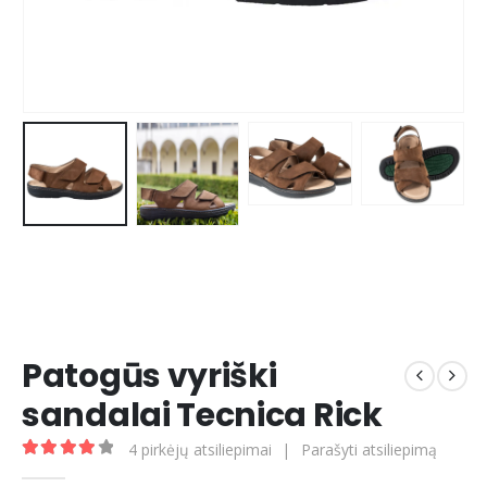
Patogūs vyriški
sandalai Tecnica Rick
4
pirkėjų atsiliepimai
|
Parašyti atsiliepimą
4.00
out of 5