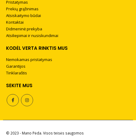
Pristatymas
Prekių grąžinimas
Atsiskaitymo būdai
Kontaktai
Didmeninė prekyba
Atsiliepimai ir nusiskundimai
KODĖL VERTA RINKTIS MUS
Nemokamas pristatymas
Garantijos
Tinklaraštis
SEKITE MUS
Batų valymo šepetys
4,90
€
+
PRIDĖTI
© 2023 - Mano Pėda. Visos teisės saugomos