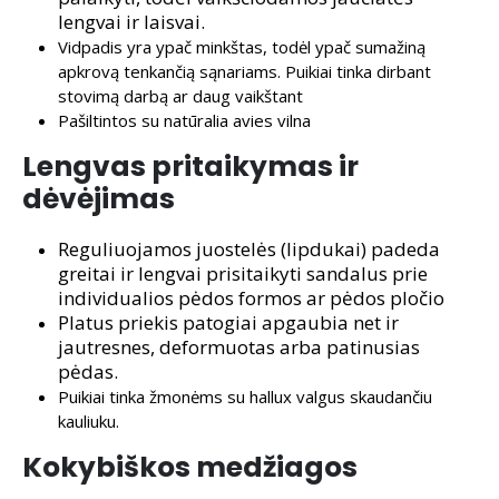
lengvai ir laisvai.
Vidpadis yra ypač minkštas, todėl ypač sumažiną
apkrovą tenkančią sąnariams. Puikiai tinka dirbant
stovimą darbą ar daug vaikštant
Pašiltintos su natūralia avies vilna
Lengvas pritaikymas ir
dėvėjimas
Reguliuojamos juostelės (lipdukai) padeda
greitai ir lengvai prisitaikyti sandalus prie
individualios pėdos formos ar pėdos pločio
Platus priekis patogiai apgaubia net ir
jautresnes, deformuotas arba patinusias
pėdas.
Puikiai tinka žmonėms su hallux valgus skaudančiu
kauliuku.
Kokybiškos medžiagos