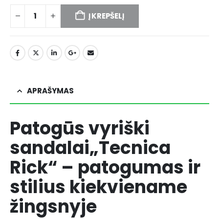
Į KREPŠELĮ
APRAŠYMAS
Patogūs vyriški
sandalai„Tecnica
Rick“ – patogumas ir
stilius kiekviename
žingsnyje