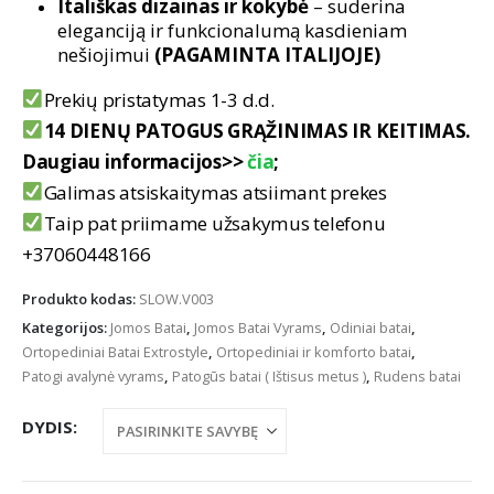
Itališkas dizainas ir kokybė
– suderina
eleganciją ir funkcionalumą kasdieniam
nešiojimui
(PAGAMINTA ITALIJOJE)
Prekių pristatymas 1-3 d.d.
14 DIENŲ PATOGUS GRĄŽINIMAS IR KEITIMAS.
Daugiau informacijos>>
čia
;
Galimas atsiskaitymas atsiimant prekes
Taip pat priimame užsakymus telefonu
+37060448166
Produkto kodas:
SLOW.V003
Kategorijos:
Jomos Batai
,
Jomos Batai Vyrams
,
Odiniai batai
,
Ortopediniai Batai Extrostyle
,
Ortopediniai ir komforto batai
,
Patogi avalynė vyrams
,
Patogūs batai ( Ištisus metus )
,
Rudens batai
DYDIS