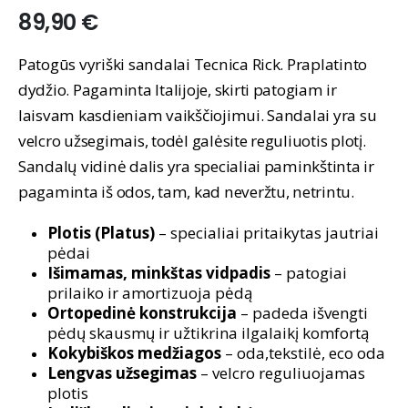
89,90
€
Patogūs vyriški sandalai Tecnica Rick. Praplatinto
dydžio. Pagaminta Italijoje, skirti patogiam ir
laisvam kasdieniam vaikščiojimui. Sandalai yra su
velcro užsegimais, todėl galėsite reguliuotis plotį.
Sandalų vidinė dalis yra specialiai paminkštinta ir
pagaminta iš odos, tam, kad neveržtu, netrintu.
Plotis (Platus)
– specialiai pritaikytas jautriai
pėdai
Išimamas, minkštas vidpadis
– patogiai
prilaiko ir amortizuoja pėdą
Ortopedinė konstrukcija
– padeda išvengti
pėdų skausmų ir užtikrina ilgalaikį komfortą
Kokybiškos medžiagos
– oda,tekstilė, eco oda
Lengvas užsegimas
– velcro reguliuojamas
plotis