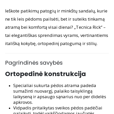
Ieškote patikimų patogių ir minkštų sandalų, kurie
ne tik leis pėdoms pailsėti, bet ir suteiks tinkamą
atramą bei komfortą visai dienai? „Tecnica Rick“ –
tai elegantiškas sprendimas vyrams, vertinantiems
itališką kokybę, ortopedinį patogumą ir stilių.
Pagrindinės savybės
Ortopedinė konstrukcija
Specialiai sukurta pėdos atrama padeda
sumažinti nuovargį, palaiko taisyklingą
laikyseną ir apsaugo sąnarius nuo per didelės
apkrovos.
Vidpadis pritaikytas sveikos pėdos padėčiai
palaikyti, todėl vaikščiodamos jaučiatės