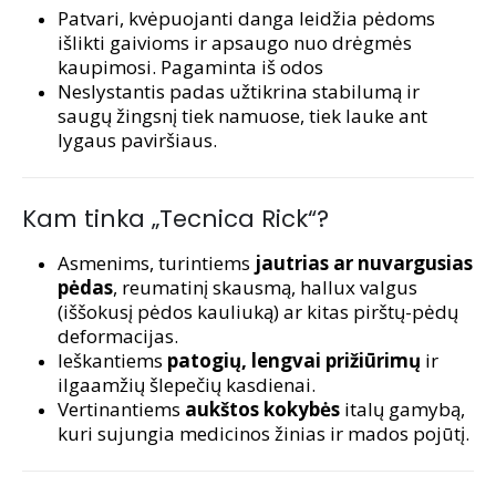
Patvari, kvėpuojanti danga leidžia pėdoms
išlikti gaivioms ir apsaugo nuo drėgmės
kaupimosi. Pagaminta iš odos
Neslystantis padas užtikrina stabilumą ir
saugų žingsnį tiek namuose, tiek lauke ant
lygaus paviršiaus.
Kam tinka „Tecnica Rick“?
Asmenims, turintiems
jautrias ar nuvargusias
pėdas
, reumatinį skausmą, hallux valgus
(iššokusį pėdos kauliuką) ar kitas pirštų-pėdų
deformacijas.
Ieškantiems
patogių, lengvai prižiūrimų
ir
ilgaamžių šlepečių kasdienai.
Vertinantiems
aukštos kokybės
italų gamybą,
kuri sujungia medicinos žinias ir mados pojūtį.