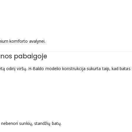
emium komforto avalynei.
enos pabaigoje
virtą odinį viršų. H-Baldo modelio konstrukcija sukurta taip, kad batas
g nebenori sunkių, standžių batų.