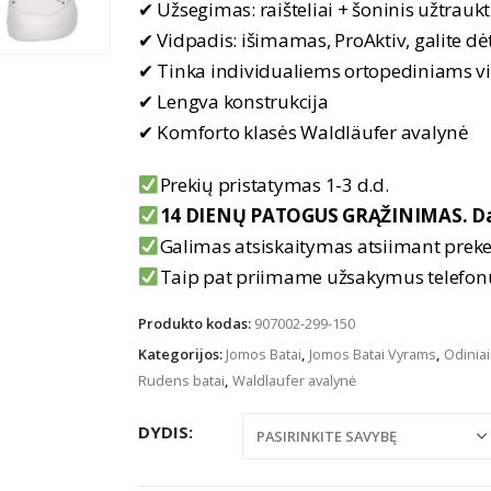
✔ Užsegimas: raišteliai + šoninis užtrauk
✔ Vidpadis: išimamas, ProAktiv, galite dė
✔ Tinka individualiems ortopediniams 
✔ Lengva konstrukcija
✔ Komforto klasės Waldläufer avalynė
Prekių pristatymas 1-3 d.d.
14 DIENŲ PATOGUS GRĄŽINIMAS. Da
Galimas atsiskaitymas atsiimant prek
Taip pat priimame užsakymus telefo
Produkto kodas:
907002-299-150
Kategorijos:
Jomos Batai
,
Jomos Batai Vyrams
,
Odiniai
Rudens batai
,
Waldlaufer avalynė
DYDIS