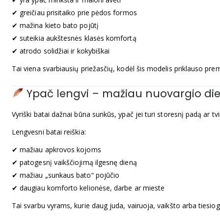
✔ greičiau prisitaiko prie pėdos formos
✔ mažina kieto bato pojūtį
✔ suteikia aukštesnės klasės komfortą
✔ atrodo solidžiai ir kokybiškai
Tai viena svarbiausių priežasčių, kodėl šis modelis priklauso pr
Ypač lengvi – mažiau nuovargio di
Vyriški batai dažnai būna sunkūs, ypač jei turi storesnį padą ar t
Lengvesni batai reiškia:
✔ mažiau apkrovos kojoms
✔ patogesnį vaikščiojimą ilgesnę dieną
✔ mažiau „sunkaus bato“ pojūčio
✔ daugiau komforto kelionėse, darbe ar mieste
Tai svarbu vyrams, kurie daug juda, vairuoja, vaikšto arba tiesio