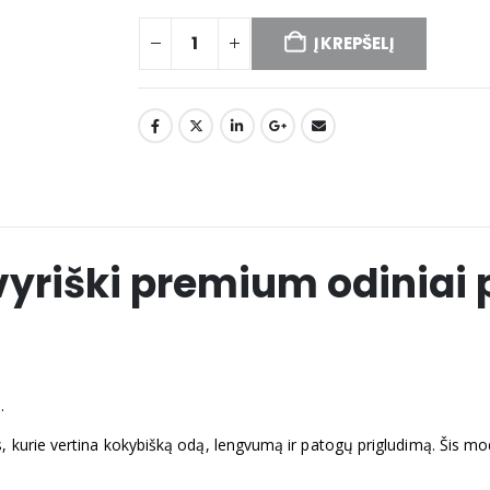
Į KREPŠELĮ
yriški premium odiniai 
.
s, kurie vertina kokybišką odą, lengvumą ir patogų prigludimą. Šis m