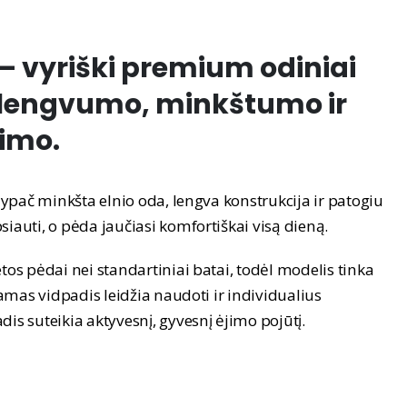
– vyriški premium odiniai
i lengvumo, minkštumo ir
imo.
a ypač minkšta elnio oda, lengva konstrukcija ir patogiu
siauti, o pėda jaučiasi komfortiškai visą dieną.
tos pėdai nei standartiniai batai, todėl modelis tinka
imamas vidpadis leidžia naudoti ir individualius
is suteikia aktyvesnį, gyvesnį ėjimo pojūtį.