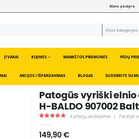
Mano paskyra
|
Visos kategorijos
ĮTVARAI
KOJINĖS
MANKŠTOS PRIEMONĖS
PĖDŲ PRI
NAI
AKCIJOS / IŠPARDAVIMAS
BLOGAS
SUSISIEKITE SU M
Patogūs vyriški elni
H-BALDO 907002 Balt
4
pirkėjų atsiliepimai
|
Parašyti a
5.00
out of 5
149,90
€