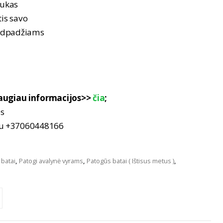
tukas
tis savo
vidpadžiams
ugiau informacijos>>
čia
;
es
nu +37060448166
 batai
,
Patogi avalynė vyrams
,
Patogūs batai ( Ištisus metus )
,