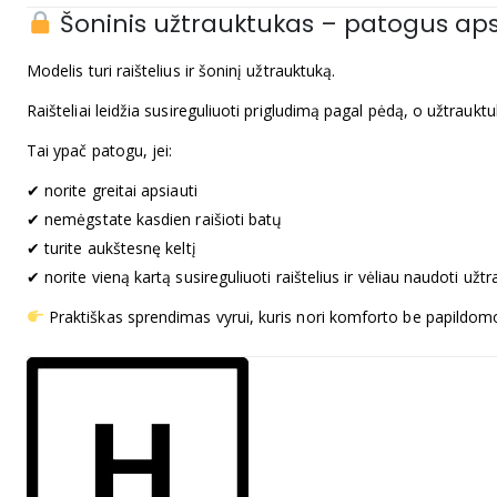
Šoninis užtrauktukas – patogus ap
Modelis turi raištelius ir šoninį užtrauktuką.
Raišteliai leidžia susireguliuoti prigludimą pagal pėdą, o užtrauktuk
Tai ypač patogu, jei:
✔ norite greitai apsiauti
✔ nemėgstate kasdien raišioti batų
✔ turite aukštesnę keltį
✔ norite vieną kartą susireguliuoti raištelius ir vėliau naudoti užt
Praktiškas sprendimas vyrui, kuris nori komforto be papildom