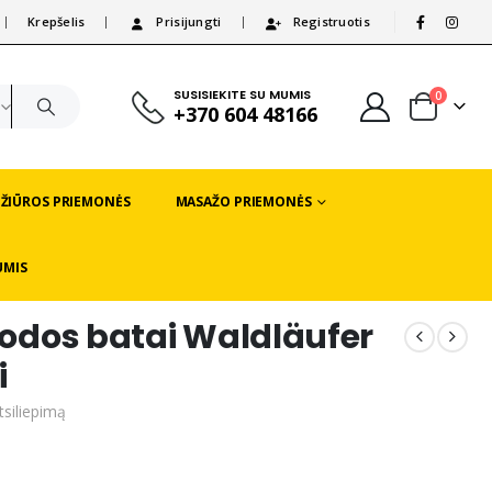
Krepšelis
Prisijungti
Registruotis
|
SUSISIEKITE SU MUMIS
0
+370 604 48166
EŽIŪROS PRIEMONĖS
MASAŽO PRIEMONĖS
UMIS
o odos batai Waldläufer
i
tsiliepimą