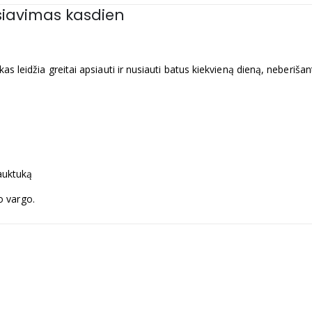
siavimas kasdien
as leidžia greitai apsiauti ir nusiauti batus kiekvieną dieną, neberišant
rauktuką
o vargo.