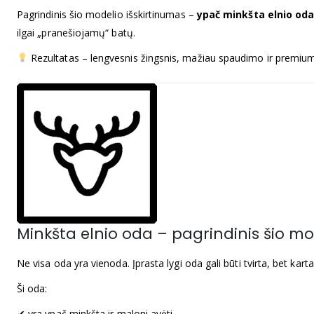
Pagrindinis šio modelio išskirtinumas –
ypač minkšta elnio od
ilgai „pranešiojamų“ batų.
Rezultatas – lengvesnis žingsnis, mažiau spaudimo ir premiu
Minkšta elnio oda – pagrindinis šio mo
Ne visa oda yra vienoda. Įprasta lygi oda gali būti tvirta, bet k
Ši oda:
✔ yra ypač minkšta ir maloni avėti