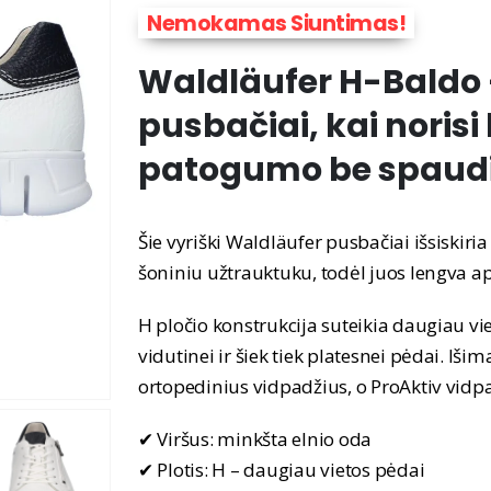
Nemokamas Siuntimas!
Waldläufer H-Baldo 
pusbačiai, kai noris
patogumo be spaud
Šie vyriški Waldläufer pusbačiai išsiskiri
šoniniu užtrauktuku, todėl juos lengva ap
H pločio konstrukcija suteikia daugiau vie
vidutinei ir šiek tiek platesnei pėdai. Iš
ortopedinius vidpadžius, o ProAktiv vidpad
✔ Viršus: minkšta elnio oda
✔ Plotis: H – daugiau vietos pėdai