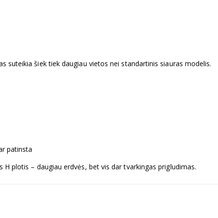
tas suteikia šiek tiek daugiau vietos nei standartinis siauras modelis.
ar patinsta
s H plotis – daugiau erdvės, bet vis dar tvarkingas prigludimas.