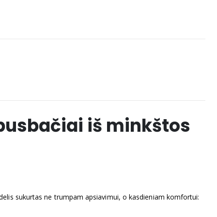
pusbačiai iš minkštos
odelis sukurtas ne trumpam apsiavimui, o kasdieniam komfortui: