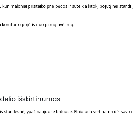
a
, kuri maloniai prisitaiko prie pėdos ir suteikia kitokį pojūtį nei stand
m komforto pojūtis nuo pirmų avėjimų.
delio išskirtinumas
artais standesnė, ypač naujuose batuose. Elnio oda vertinama dėl savo 