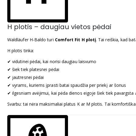
H plotis – daugiau vietos pėdai
Waldläufer H-Baldo turi
Comfort Fit H plotį
. Tai reiškia, kad ba
H plotis tinka:
✔ vidutinei pėdai, kai norisi daugiau laisvumo
✔ šiek tiek platesnei pėdai
✔ jautresnei pėdai
✔ vyrams, kuriems įprasti batai spaudžia per priekį ar šonus
✔ ilgesniam avėjimui, kai pėda dienos eigoje šiek tiek pavargsta 
Svarbu: tai nėra maksimaliai platus K ar M plotis. Tai komfortiška