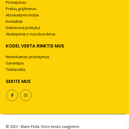
Pristatymas
Prekių grąžinimas
Atsiskaitymo būdai
Kontaktai
Didmeninė prekyba
Atsiliepimai ir nusiskundimai
KODĖL VERTA RINKTIS MUS
Nemokamas pristatymas
Garantijos
Tinklaraštis
SEKITE MUS
Tepalas lygiai odai
 šepetys
LEATHER GRASS 50 ml
+
PRIDĖTI
(Bespalvis)
5,90
€
+
PRIDĖTI
© 2023 - Mano Pėda. Visos teisės saugomos