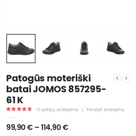
Patogūs moteriški
batai JOMOS 857295-
61 K
19
pirkėjų atsiliepimai
|
Parašyti atsiliepimą
4.84
out of 5
Price
99,90
€
–
114,90
€
range: