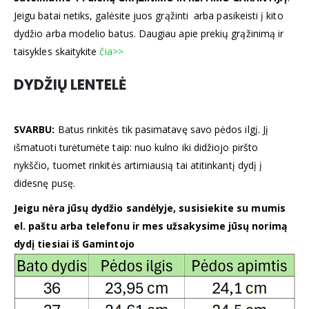
Jeigu batai netiks, galėsite juos grąžinti arba pasikeisti į kito
dydžio arba modelio batus. Daugiau apie prekių grąžinimą ir
taisykles skaitykite
čia>>
DYDŽIŲ LENTELĖ
SVARBU:
Batus rinkitės tik pasimatavę savo pėdos ilgį. Jį
išmatuoti turėtumėte taip: nuo kulno iki didžiojo piršto
nykščio, tuomet rinkitės artimiausią tai atitinkantį dydį į
didesnę pusę.
Jeigu nėra jūsų dydžio sandėlyje, susisiekite su mumis
el. paštu arba telefonu ir mes užsakysime jūsų norimą
dydį tiesiai iš Gamintojo