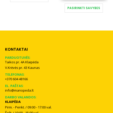
This product has multiple variants. The options may be chosen on the product page
This product has multiple variants. The options may be chosen on the product page
PASIRINKTI SAVYBES
PASIRINKTI SAVYBES
KONTAKTAI
PARDUOTUVĖS
:
Taikos pr. 4A Klaipėda
V.Krėvės pr. 43 Kaunas
TELEFONAS
:
+370 604 48166
EL. PAŠTAS
:
info@manopeda.lt
DARBO VALANDOS
:
KLAIPĖDA
Pirm. - Penkt. / 09:00 - 17:00 val.
Šešt. / 10:00 - 15:00 val.