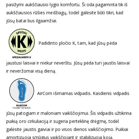
pasižymi aukščiausio lygio komfortu. Ši oda pagaminta tik iš
aukščiausios rūšies medžiagų, todėl galėsite būti tikri, kad
jūsų batai bus ilgaamžiai.
Padidinto pločio K, tam, kad jūsų pėda
jaustusi laisvai ir niekur neverštu. Jūsų pėda turi jaustis laisvai
ir neveržomai visą dieną.
AirCom išimamas vidpadis. Kasdienis vidpadis
jūsų patogiam ir maloniam vaikščiojimui. Šis vidpadis užtikrina
puikią oro cirkuliaciją ir sugeria perteklinę drėgmę, todėl
galėsite jaustis gaiviai ir po visos dienos vaikščiojimo. Puikiai
amortizuoja smūgius vaikščiojant ir stabilizuoja koją.