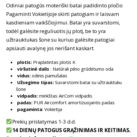
99,90 €
Odiniai patogūs moteriški batai padidinto pločio
through
Pagaminti Vokietijoje skirti patogiam ir laisvam
114,90 €
kasdieniam vaikščiojimui. Batai yra suvarstomi,
todėl galėsite reguliuotis jų plotį, be to yra
užtrauktukas šone su kuriuo galėsite patogiai
apsiauti avalynę jos nerišant kaskart.
plotis:
Praplatintas plotis K
viršutinė dalis
: Natūrali pilno grūdėtumo oda
vidus:
odinis pamušalas
Užsegimo tipas:
Suvarstomi batai su užtrauktuku
šone
vidpadis:
minkštas AirCom vidpadis
padas:
PUR Aircomfort amortizuojantis padas
pagaminta
: Vokietija
Prekių pristatymas 1-3 d.d.
14 DIENŲ PATOGUS GRĄŽINIMAS IR KEITIMAS.