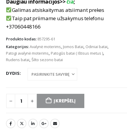
Daugiau informacijos>>
čia
;
Galimas atsiskaitymas atsiimant prekes
Taip pat priimame užsakymus telefonu
+37060448166
Produkto kodas:
857295-61
Kategorijos:
Avalynė moterims
,
Jomos Batai
,
Odiniai batai
,
Patogi avalynė moterims
,
Patogūs batai ( Ištisus metus )
,
Rudens batai
,
Šilto sezono batai
DYDIS
Į KREPŠELĮ