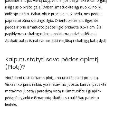
padėkite ant jos vieną koją. Ant linijos pažymėkite kulno galą
ir ilgiausio piršto galą. Dabar išmatuokite ilgį nuo kulno iki
didžiojo piršto. Pakartokite procesą su 2 pėda, nes pėdos
paprastai būna skirtingo ilgio. Orientuokites ant ilgesnės
pėdos ir prie išmatuoto pėdos ilgio pridėkite 0,5-1 cm. Šis
papildymas reikalingas kaip papildoma erdvė vaikštant.
Apskaičiuotas išmatavimas atitinka Jūsų reikalingą batų dydį.
Kaip nustatyti savo pėdos apimtį
(Plotį)?
Norėdami rasti tinkamą plotį, matuokitės plotį po pietų.
Viskas, ko jums reikia, yra matavimo juosta. Laisvai padėkite
matavimo juostą į parodytą vietą ir išmatuokite ilgį aplink
pėdą. Palyginkite išmatuotą skaičių su aukščiau pateikta
lentele.