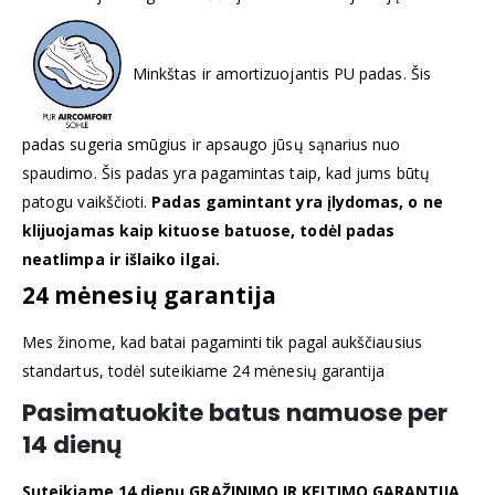
Minkštas ir amortizuojantis PU padas. Šis
padas sugeria smūgius ir apsaugo jūsų sąnarius nuo
spaudimo. Šis padas yra pagamintas taip, kad jums būtų
patogu vaikščioti.
Padas gamintant yra įlydomas, o ne
klijuojamas kaip kituose batuose, todėl padas
neatlimpa ir išlaiko ilgai.
24 mėnesių garantija
Mes žinome, kad batai pagaminti tik pagal aukščiausius
standartus, todėl suteikiame 24 mėnesių garantija
Pasimatuokite batus namuose per
14 dienų
Suteikiame 14 dienų GRĄŽINIMO IR KEITIMO GARANTIJĄ
.