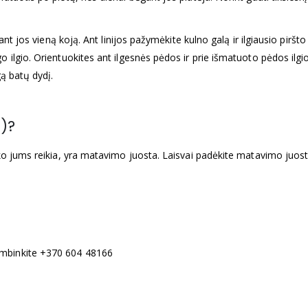
ant jos vieną koją. Ant linijos pažymėkite kulno galą ir ilgiausio piršto
 ilgio. Orientuokites ant ilgesnės pėdos ir prie išmatuoto pėdos ilgi
gą batų dydį.
į)?
o jums reikia, yra matavimo juosta. Laisvai padėkite matavimo juostą 
ambinkite +370 604 48166