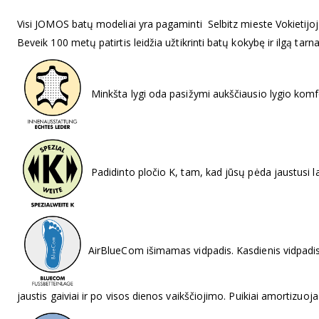
Visi JOMOS batų modeliai yra pagaminti Selbitz mieste Vokietijo
Beveik 100 metų patirtis leidžia užtikrinti batų kokybę ir ilgą tarn
Minkšta lygi oda pasižymi aukščiausio lygio komfor
Padidinto pločio K, tam, kad jūsų pėda jaustusi lai
AirBlueCom išimamas vidpadis. Kasdienis vidpadis j
jaustis gaiviai ir po visos dienos vaikščiojimo. Puikiai amortizuoja