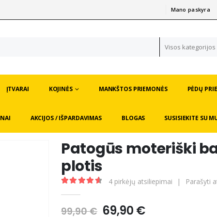
Mano paskyra
|
Visos kategorijos
ĮTVARAI
KOJINĖS
MANKŠTOS PRIEMONĖS
PĖDŲ PRI
NAI
AKCIJOS / IŠPARDAVIMAS
BLOGAS
SUSISIEKITE SU M
Patogūs moteriški b
plotis
4
pirkėjų atsiliepimai
|
Parašyti a
4.75
out of 5
Original
Current
69,90
€
99,90
€