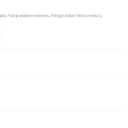
atai
,
Patogi avalynė moterims
,
Patogūs batai ( Ištisus metus )
,