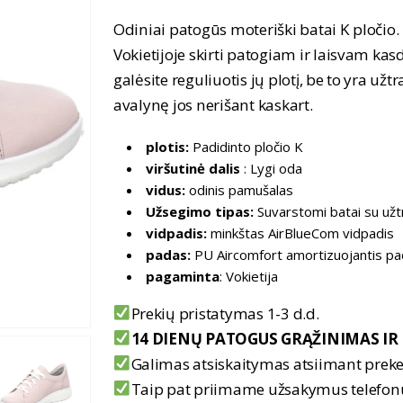
price
price
was:
is:
Odiniai patogūs moteriški batai K pločio. 
99,90 €.
69,90 €.
Vokietijoje skirti patogiam ir laisvam ka
galėsite reguliuotis jų plotį, be to yra už
avalynę jos nerišant kaskart.
plotis:
Padidinto pločio K
viršutinė dalis
: Lygi oda
vidus:
odinis pamušalas
Užsegimo tipas:
Suvarstomi batai su už
vidpadis:
minkštas AirBlueCom vidpadis
padas:
PU Aircomfort amortizuojantis p
pagaminta
: Vokietija
Prekių pristatymas 1-3 d.d.
14 DIENŲ PATOGUS GRĄŽINIMAS IR 
Galimas atsiskaitymas atsiimant prek
Taip pat priimame užsakymus telefo