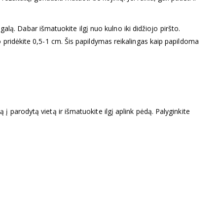
 galą. Dabar išmatuokite ilgį nuo kulno iki didžiojo piršto.
o pridėkite 0,5-1 cm. Šis papildymas reikalingas kaip papildoma
į parodytą vietą ir išmatuokite ilgį aplink pėdą. Palyginkite