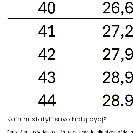
Kaip nustatyti savo batų dydį?
Paprasčiausias variantas – išmatuoti pėdą. Idealiu atveju pėdas matu