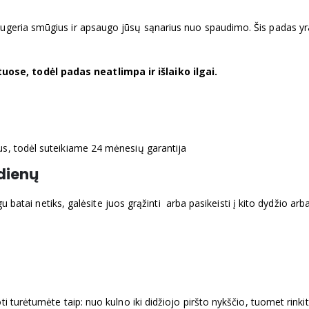
sugeria smūgius ir apsaugo jūsų sąnarius nuo spaudimo. Šis padas yr
ose, todėl padas neatlimpa ir išlaiko ilgai.
us, todėl suteikiame 24 mėnesių garantija
dienų
igu batai netiks, galėsite juos grąžinti arba pasikeisti į kito dydžio a
i turėtumėte taip: nuo kulno iki didžiojo piršto nykščio, tuomet rinkitė