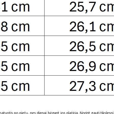
otis po pietų, nes dienai bėgant jos platėja. Norint gauti tikslesnį re