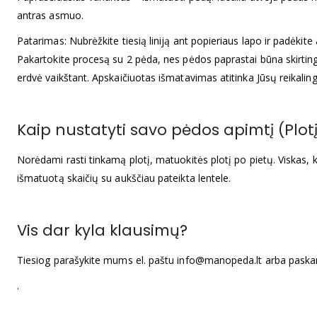
antras asmuo.
Patarimas: Nubrėžkite tiesią liniją ant popieriaus lapo ir padėkite 
Pakartokite procesą su 2 pėda, nes pėdos paprastai būna skirtingo
erdvė vaikštant. Apskaičiuotas išmatavimas atitinka Jūsų reikalin
Kaip nustatyti savo pėdos apimtį (Plot
Norėdami rasti tinkamą plotį, matuokitės plotį po pietų. Viskas, k
išmatuotą skaičių su aukščiau pateikta lentele.
Vis dar kyla klausimų?
Tiesiog parašykite mums el. paštu info@manopeda.lt arba pask
.