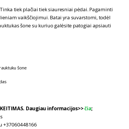
Tinka tiek plačiai tiek siauresniai pėdai. Pagaminti
sdieniam vaikščiojimui. Batai yra suvarstomi, todėl
trauktukas šone su kuriuo galėsite patogiai apsiauti
trauktuku šone
adas
KEITIMAS. Daugiau informacijos>>
čia
;
es
nu +37060448166