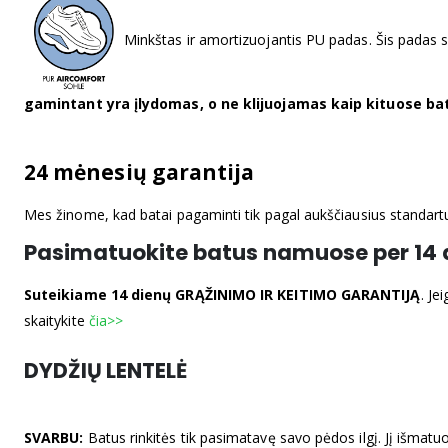
Minkštas ir amortizuojantis PU padas. Šis padas 
gamintant yra įlydomas, o ne klijuojamas kaip kituose batu
24 mėnesių garantija
Mes žinome, kad batai pagaminti tik pagal aukščiausius standart
Pasimatuokite batus namuose per 14 
Suteikiame 14 dienų GRĄŽINIMO IR KEITIMO GARANTIJĄ
. Je
skaitykite
čia>>
DYDŽIŲ LENTELĖ
SVARBU:
Batus rinkitės tik pasimatavę savo pėdos ilgį. Jį išmatuot