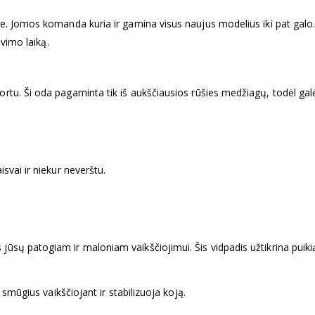
je. Jomos komanda kuria ir gamina visus naujus modelius iki pat gal
avimo laiką.
tu. Ši oda pagaminta tik iš aukščiausios rūšies medžiagų, todėl galėsi
svai ir niekur neverštu.
ūsų patogiam ir maloniam vaikščiojimui. Šis vidpadis užtikrina puikią 
 smūgius vaikščiojant ir stabilizuoja koją.