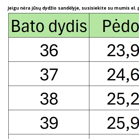
Jeigu nėra jūsų dydžio sandėlyje, susisiekite su mumis el.