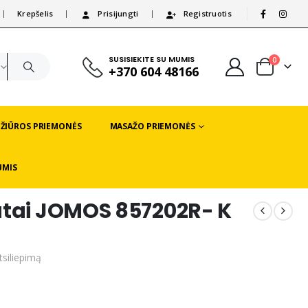
Krepšelis
Prisijungti
Registruotis
|
SUSISIEKITE SU MUMIS
0
+370 604 48166
EŽIŪROS PRIEMONĖS
MASAŽO PRIEMONĖS
UMIS
atai JOMOS 857202R- K
tsiliepimą