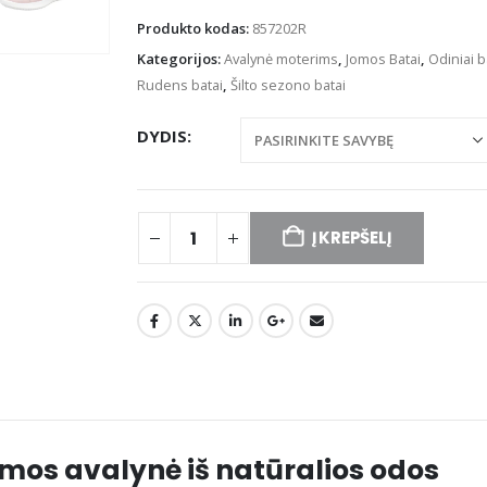
Produkto kodas:
857202R
Kategorijos:
Avalynė moterims
,
Jomos Batai
,
Odiniai b
Rudens batai
,
Šilto sezono batai
DYDIS
Į KREPŠELĮ
mos avalynė iš natūralios odos