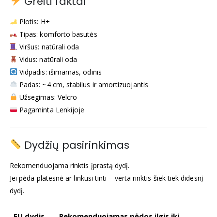
Greiti faktai
Plotis: H+
Tipas: komforto basutės
Viršus: natūrali oda
Vidus: natūrali oda
Vidpadis: išimamas, odinis
Padas: ~4 cm, stabilus ir amortizuojantis
Užsegimas: Velcro
Pagaminta Lenkijoje
Dydžių pasirinkimas
Rekomenduojama rinktis įprastą dydį.
Jei pėda platesnė ar linkusi tinti – verta rinktis šiek tiek didesnį
dydį.
EU dydis
Rekomenduojamas pėdos ilgis iki