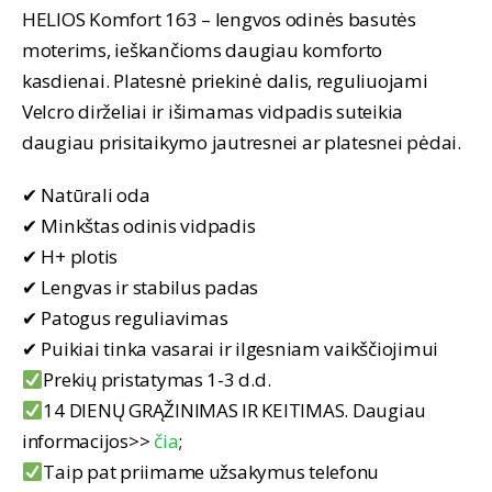
was:
is:
HELIOS Komfort 163 – lengvos odinės basutės
79,90 €.
49,90 €.
moterims, ieškančioms daugiau komforto
kasdienai. Platesnė priekinė dalis, reguliuojami
Velcro dirželiai ir išimamas vidpadis suteikia
daugiau prisitaikymo jautresnei ar platesnei pėdai.
✔ Natūrali oda
✔ Minkštas odinis vidpadis
✔ H+ plotis
✔ Lengvas ir stabilus padas
✔ Patogus reguliavimas
✔ Puikiai tinka vasarai ir ilgesniam vaikščiojimui
Prekių pristatymas 1-3 d.d.
14 DIENŲ GRĄŽINIMAS IR KEITIMAS. Daugiau
informacijos>>
čia
;
Taip pat priimame užsakymus telefonu