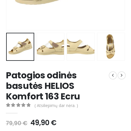
Patogios odinės
basutės HELIOS
Komfort 163 Ecru
( Atsiliepimų dar nėra. )
0
out of 5
Original
Current
49,90
€
79,90
€
price
price