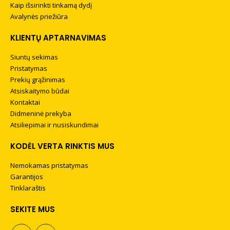
Kaip išsirinkti tinkamą dydį
Avalynės priežiūra
KLIENTŲ APTARNAVIMAS
Siuntų sekimas
Pristatymas
Prekių grąžinimas
Atsiskaitymo būdai
Kontaktai
Didmeninė prekyba
Atsiliepimai ir nusiskundimai
KODĖL VERTA RINKTIS MUS
Nemokamas pristatymas
Garantijos
Tinklaraštis
SEKITE MUS
gios odos poliravimo
Zomšos ir nubuko