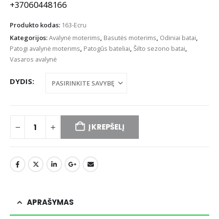
+37060448166
Produkto kodas:
163-Ecru
Kategorijos:
Avalynė moterims
,
Basutės moterims
,
Odiniai batai
,
Patogi avalynė moterims
,
Patogūs bateliai
,
Šilto sezono batai
,
Vasaros avalynė
DYDIS
Į KREPŠELĮ
APRAŠYMAS