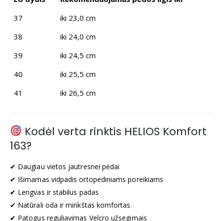
37
iki 23,0 cm
38
iki 24,0 cm
39
iki 24,5 cm
40
iki 25,5 cm
41
iki 26,5 cm
Kodėl verta rinktis HELIOS Komfort
163?
✔ Daugiau vietos jautresnei pėdai
✔ Išimamas vidpadis ortopediniams poreikiams
✔ Lengvas ir stabilus padas
✔ Natūrali oda ir minkštas komfortas
✔ Patogus reguliavimas Velcro užsegimais