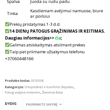
Spalva
Juoda su rudu padu
Kasdieniam avėjimui namuose, biure
Tinka
ar poilsiui
Prekių pristatymas 1-3 d.d.
14 DIENŲ PATOGUS GRĄŽINIMAS IR KEITIMAS.
Daugiau informacijos>>
čia
;
Galimas atsiskaitymas atsiimant prekes
Taip pat priimame užsakymus telefonu
+37060448166
Produkto kodas:
031D038
Kategorijos:
Ortopedinės ir komforto šlepetės
,
Patogi avalynė moterims
,
Žieminiai Batai
DYDIS