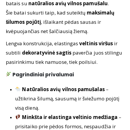
batais su
natūralios avių vilnos pamušalu
.
Šie batai sukurti taip, kad suteiktų
maksimalų
šilumos pojūtį
, išlaikant pėdas sausas ir
kvėpuojančias net šalčiausią žiemą.
Lengva konstrukcija, elastingas
veltinis viršus
ir
subtili
dekoratyvinė sagtis
paverčia juos stilingu
pasirinkimu tiek namuose, tiek poilsiui.
Pagrindiniai privalumai
Natūralios avių vilnos pamušalas
–
užtikrina šilumą, sausumą ir šviežumo pojūtį
visą dieną.
Minkšta ir elastinga veltinio medžiaga
–
prisitaiko prie pėdos formos, nespaudžia ir