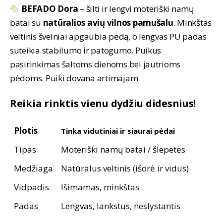
was:
is:
BEFADO Dora
– šilti ir lengvi moteriški namų
39,90 €.
24,90 €.
batai su
natūralios avių vilnos pamušalu
. Minkštas
veltinis švelniai apgaubia pėdą, o lengvas PU padas
suteikia stabilumo ir patogumo. Puikus
pasirinkimas šaltoms dienoms bei jautrioms
pėdoms. Puiki dovana artimajam
Reikia rinktis vienu dydžiu didesnius!
Plotis
Tinka vidutiniai ir siaurai pėdai
Tipas
Moteriški namų batai / šlepetės
Medžiaga
Natūralus veltinis (išorė ir vidus)
Vidpadis
Išimamas, minkštas
Padas
Lengvas, lankstus, neslystantis