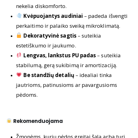
nekelia diskomforto.
Kvėpuojantys audiniai
– padeda išvengti
perkaitimo ir palaiko sveiką mikroklimatą.
Dekoratyvinė sagtis
– suteikia
estetiškumo ir jaukumo.
Lengvas, lankstus PU padas
– suteikia
stabilumą, gerą sukibimą ir amortizaciją.
Be standžių detalių
– idealiai tinka
jautrioms, patinusioms ar pavargusioms
pėdoms.
Rekomenduojama
Žmonėms, kurių pėdos greitai šąla arba turi