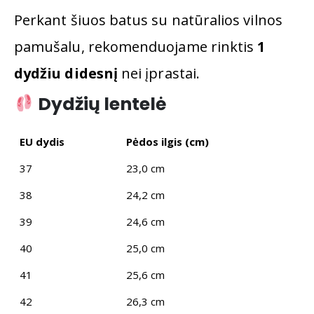
Perkant šiuos batus su natūralios vilnos
pamušalu, rekomenduojame rinktis
1
dydžiu didesnį
nei įprastai.
Dydžių lentelė
EU dydis
Pėdos ilgis (cm)
37
23,0 cm
38
24,2 cm
39
24,6 cm
40
25,0 cm
41
25,6 cm
42
26,3 cm