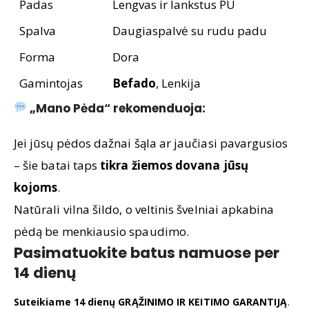
Padas
Lengvas ir lankstus PU
Spalva
Daugiaspalvė su rudu padu
Forma
Dora
Gamintojas
Befado
, Lenkija
„Mano Pėda“ rekomenduoja:
Jei jūsų pėdos dažnai šąla ar jaučiasi pavargusios
– šie batai taps
tikra žiemos dovana jūsų
kojoms
.
Natūrali vilna šildo, o veltinis švelniai apkabina
pėdą be menkiausio spaudimo.
Pasimatuokite batus namuose per
14 dienų
Suteikiame 14 dienų GRĄŽINIMO IR KEITIMO GARANTIJĄ
.