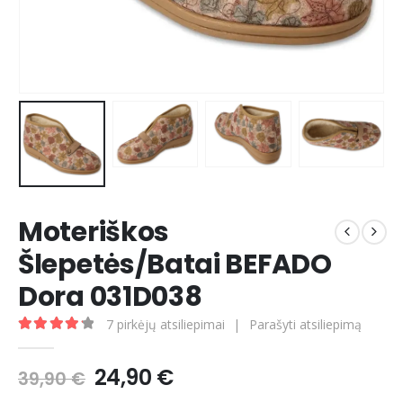
Moteriškos
Šlepetės/Batai BEFADO
Dora 031D038
7
pirkėjų atsiliepimai
|
Parašyti atsiliepimą
4.29
out of 5
Original
Current
24,90
€
39,90
€
price
price