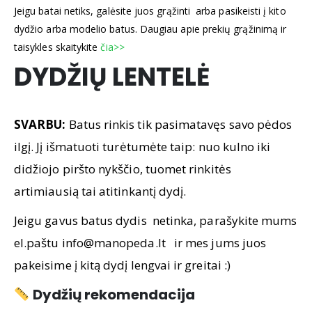
Jeigu batai netiks, galėsite juos grąžinti arba pasikeisti į kito
dydžio arba modelio batus. Daugiau apie prekių grąžinimą ir
taisykles skaitykite
čia>>
DYDŽIŲ LENTELĖ
SVARBU:
Batus rinkis tik pasimatavęs savo pėdos
ilgį. Jį išmatuoti turėtumėte taip: nuo kulno iki
didžiojo piršto nykščio, tuomet rinkitės
artimiausią tai atitinkantį dydį.
Jeigu gavus batus dydis netinka, parašykite mums
el.paštu info@manopeda.lt ir mes jums juos
pakeisime į kitą dydį lengvai ir greitai :)
Dydžių rekomendacija