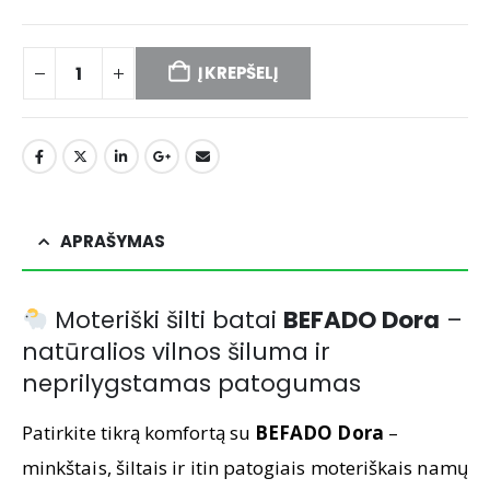
Į KREPŠELĮ
APRAŠYMAS
Moteriški šilti batai
BEFADO Dora
–
natūralios vilnos šiluma ir
neprilygstamas patogumas
Patirkite tikrą komfortą su
BEFADO Dora
–
minkštais, šiltais ir itin patogiais moteriškais namų