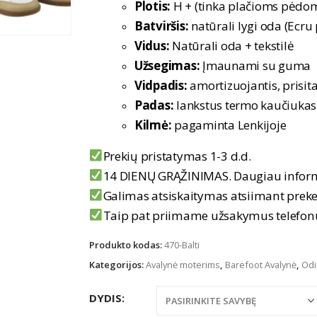
Plotis:
H + (tinka plačioms pėdoms 
Batviršis:
natūrali lygi oda (Ecru
Vidus:
Natūrali oda + tekstilė
Užsegimas:
Įmaunami su guma
Vidpadis:
amortizuojantis, prisit
Padas:
lankstus termo kaučiukas, 
Kilmė:
pagaminta Lenkijoje
Prekių pristatymas 1-3 d.d.
14 DIENŲ GRĄŽINIMAS. Daugiau infor
Galimas atsiskaitymas atsiimant prek
Taip pat priimame užsakymus telefo
Produkto kodas:
470-Balti
Kategorijos:
Avalynė moterims
,
Barefoot Avalynė
,
Odi
DYDIS