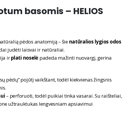
čiotum basomis –
HELIOS
natūralią pėdos anatomiją – šie
natūralios lygios odos
ai judėti laisvai ir natūraliai.
ja ir
plati noselė
padeda mažinti nuovargį, gerina
sų pėdų“ pojūtį vaikštant, todėl kiekvienas žingsnis
is.
ui
– perforuoti, todėl puikiai tinka vasarai. Su raišteliai,
 Šone užtrauktukas lengvesniam apsiavimui