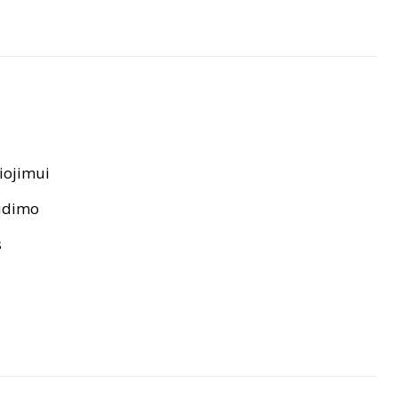
iojimui
audimo
s