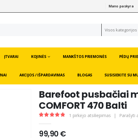
Mano paskyra
|
Visos kategorijos
ĮTVARAI
KOJINĖS
MANKŠTOS PRIEMONĖS
PĖDŲ PRI
NAI
AKCIJOS / IŠPARDAVIMAS
BLOGAS
SUSISIEKITE SU M
Barefoot pusbačiai 
COMFORT 470 Balti
1
pirkėjo atsiliepimas
|
Parašyti 
5.00
out of 5
99,90
€