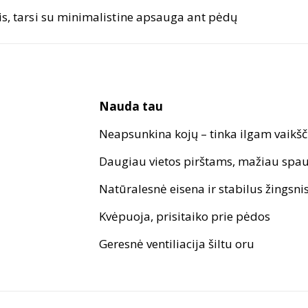
nis, tarsi su minimalistine apsauga ant pėdų
Nauda tau
Neapsunkina kojų – tinka ilgam vaikšč
Daugiau vietos pirštams, mažiau sp
Natūralesnė eisena ir stabilus žingsni
Kvėpuoja, prisitaiko prie pėdos
Geresnė ventiliacija šiltu oru