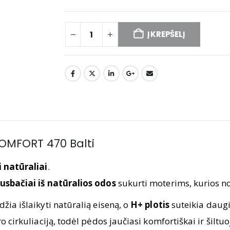
Į KREPŠELĮ
COMFORT 470 Balti
i natūraliai
.
usbačiai iš natūralios odos
sukurti moterims, kurios nor
džia išlaikyti natūralią eiseną, o
H+ plotis
suteikia daugi
o cirkuliaciją, todėl pėdos jaučiasi komfortiškai ir šiltu