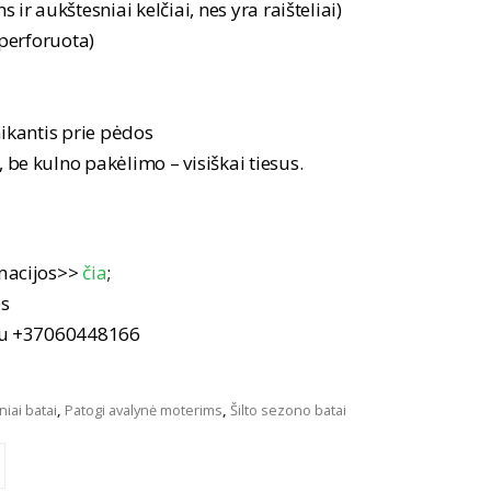
ir aukštesniai kelčiai, nes yra raišteliai)
 perforuota)
aikantis prie pėdos
be kulno pakėlimo – visiškai tiesus.
macijos>>
čia
;
es
nu +37060448166
niai batai
,
Patogi avalynė moterims
,
Šilto sezono batai