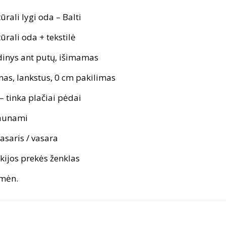
ūrali lygi oda – Balti
ūrali oda + tekstilė
inys ant putų, išimamas
nas, lankstus, 0 cm pakilimas
– tinka plačiai pėdai
aunami
asaris / vasara
kijos prekės ženklas
mėn.