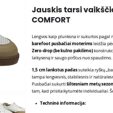
Jauskis tarsi vaikš
COMFORT
Lengvos kaip plunksna ir sukurtos pagal 
barefoot pusbačiai moterims
leidžia pėd
Zero-drop (be kulno pakilimo)
konstrukci
laikyseną ir saugo pirštus nuo spaudimo.
1,5 cm lankstus padas
suteikia ryškų „ba
tampa lengvesnis, stabilesnis ir natūralesn
Pusbačiai sukurti
šiltesniam metų sezon
tam, kad prisitaikytumėte individualiai.
Techninė informacija: