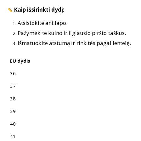
Kaip išsirinkti dydį:
Atsistokite ant lapo.
Pažymėkite kulno ir ilgiausio piršto taškus.
Išmatuokite atstumą ir rinkitės pagal lentelę.
EU dydis
36
37
38
39
40
41