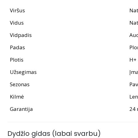
Viršus
Nat
Vidus
Nat
Vidpadis
Aud
Padas
Plo
Plotis
H+ 
Užsegimas
Įm
Sezonas
Pav
Kilmė
Len
Garantija
24 
Dydžio gidas (labai svarbu)