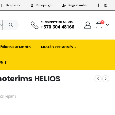
Krepšelis
Prisijungti
Registruotis
|
SUSISIEKITE SU MUMIS
0
+370 604 48166
EŽIŪROS PRIEMONĖS
MASAŽO PRIEMONĖS
UMIS
moterims HELIOS
atsiliepimą