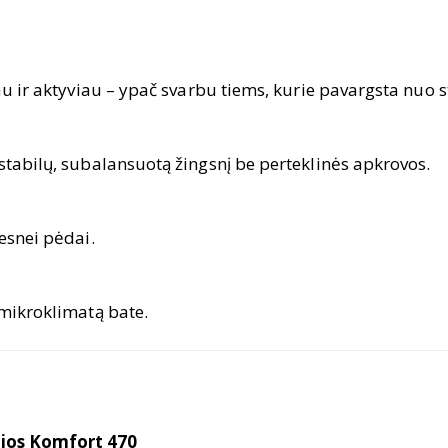
iau ir aktyviau – ypač svarbu tiems, kurie pavargsta nuo 
stabilų, subalansuotą žingsnį be perteklinės apkrovos.
resnei pėdai.
 mikroklimatą bate.
ios Komfort 470