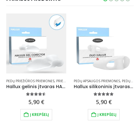
LIAI IR SKYRIKLIAI
PĖDŲ PRIEŽIŪROS PRIEMONĖS
,
TARPUPIRŠČIŲ PLĖTIKLIAI IR SKYRIKLIAI
,
PRIEMONĖS AUKŠTAKULNIAMS
PĖDŲ APSAUGOS PRIEMONĖS
,
TARPUPIRŠČIŲ PLĖTIKLIA
,
PĖDŲ PRIEŽIŪROS PRIEMONĖS
Hallux gelinis įtvaras HALLUX GEL CORECTOR
Hallux silikoninis įtvaras DUO HALLUX
4.46
out of 5
5.00
out of 5
5,90
€
5,90
€
osen on the product page
Į KREPŠELĮ
Į KREPŠELĮ