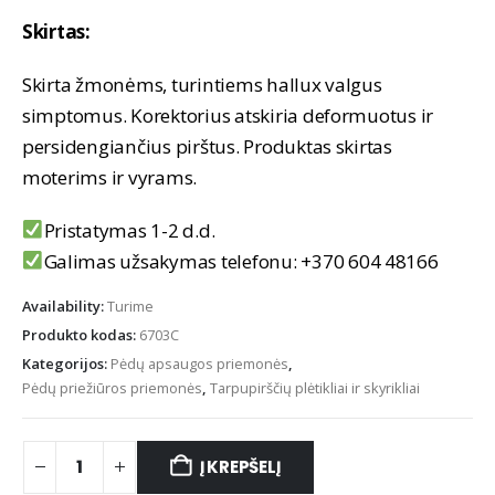
Skirtas:
Skirta žmonėms, turintiems hallux valgus
simptomus. Korektorius atskiria deformuotus ir
persidengiančius pirštus. Produktas skirtas
moterims ir vyrams.
Pristatymas 1-2 d.d.
Galimas užsakymas telefonu: +370 604 48166
Availability:
Turime
Produkto kodas:
6703C
Kategorijos:
Pėdų apsaugos priemonės
,
Pėdų priežiūros priemonės
,
Tarpupirščių plėtikliai ir skyrikliai
Į KREPŠELĮ