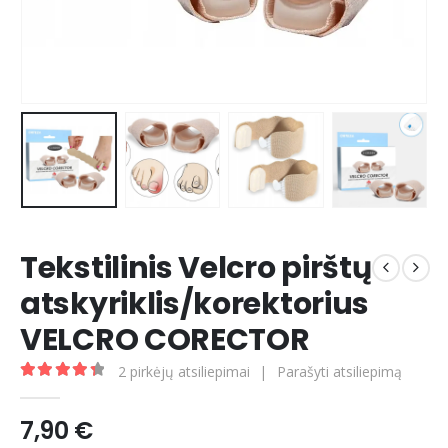
Tekstilinis Velcro pirštų
atskyriklis/korektorius
VELCRO CORECTOR
2
pirkėjų atsiliepimai
|
Parašyti atsiliepimą
4.50
out of 5
7,90
€