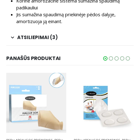
Korinė amortizacinė sistema sumažina spaudimą
padikauliui
Jis sumažina spaudimą priekinėje pėdos dalyje,
amortizuoja ją einant.
ATSILIEPIMAI (3)
PANAŠŪS PRODUKTAI