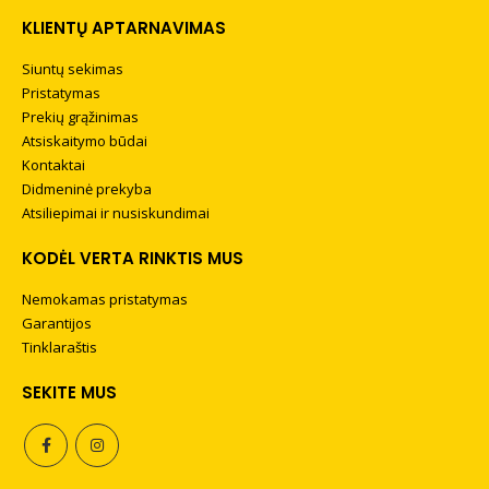
KLIENTŲ APTARNAVIMAS
Siuntų sekimas
Pristatymas
Prekių grąžinimas
Atsiskaitymo būdai
Kontaktai
Didmeninė prekyba
Atsiliepimai ir nusiskundimai
KODĖL VERTA RINKTIS MUS
Nemokamas pristatymas
Garantijos
Tinklaraštis
s LEATHER
Nespaudžiančios
SEKITE MUS
l
bambuko pluošto
kojinės BAMBOO
MEDICA
+
PRIDĖTI
This