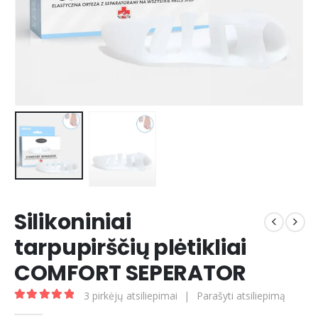
Silikoniniai
tarpupirščių plėtikliai
COMFORT SEPERATOR
3
pirkėjų atsiliepimai
|
Parašyti atsiliepimą
5.00
out of 5