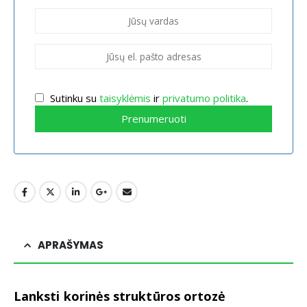
Sutinku su
taisyk­lėmis
ir
privatumo politika
.
Prenumeruoti
APRAŠYMAS
Lanksti korinės struktūros ortozė