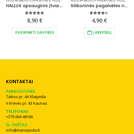
LIAI IR SKYRIKLIAI
PĖDŲ APSAUGOS PRIEMONĖS
,
PĖDŲ PRIEŽIŪROS PRIEMONĖS
PĖDŲ APSAUGOS PRIEMONĖS
,
PRIEMONĖS AUKŠTAKU
,
PĖDŲ PRIEŽIŪROS PRIEMONĖS
HALLUX apsauginis įtvaras
Silikoninės pagalvėles nuospaudoms 4 vnt CUSHION GEL
4.69
out of 5
4.33
out of 5
8,90
€
4,90
€
osen on the product page
This product has multiple variants. The options may be chosen on the product page
PASIRINKTI SAVYBES
Į KREPŠELĮ
KONTAKTAI
PARDUOTUVĖS
:
Taikos pr. 4A Klaipėda
V.Krėvės pr. 43 Kaunas
TELEFONAS
:
+370 604 48166
EL. PAŠTAS
:
info@manopeda.lt