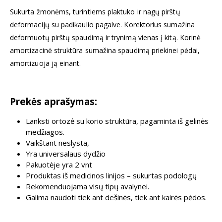
Sukurta žmonėms, turintiems plaktuko ir nagų pirštų
deformacijų su padikaulio pagalve. Korektorius sumažina
deformuotų pirštų spaudimą ir trynimą vienas į kitą. Korinė
amortizacinė struktūra sumažina spaudimą priekinei pėdai,
amortizuoja ją einant.
Prekės aprašymas:
Lanksti ortozė su korio struktūra, pagaminta iš gelinės
medžiagos.
Vaikštant neslysta,
Yra universalaus dydžio
Pakuotėje yra 2 vnt
Produktas iš medicinos linijos – sukurtas podologų
Rekomenduojama visų tipų avalynei.
Galima naudoti tiek ant dešinės, tiek ant kairės pėdos.