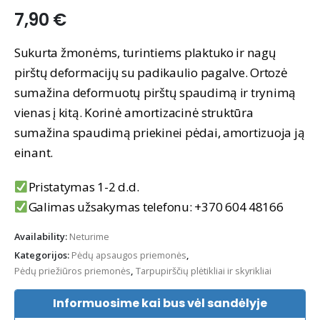
7,90
€
Sukurta žmonėms, turintiems plaktuko ir nagų
pirštų deformacijų su padikaulio pagalve. Ortozė
sumažina deformuotų pirštų spaudimą ir trynimą
vienas į kitą. Korinė amortizacinė struktūra
sumažina spaudimą priekinei pėdai, amortizuoja ją
einant.
Pristatymas 1-2 d.d.
Galimas užsakymas telefonu: +370 604 48166
Availability:
Neturime
Kategorijos:
Pėdų apsaugos priemonės
,
Pėdų priežiūros priemonės
,
Tarpupirščių plėtikliai ir skyrikliai
Informuosime kai bus vėl sandėlyje