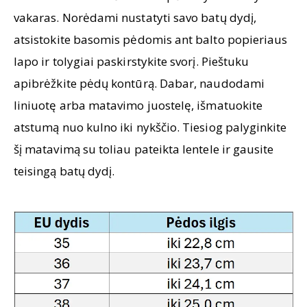
vakaras. Norėdami nustatyti savo batų dydį,
atsistokite basomis pėdomis ant balto popieriaus
lapo ir tolygiai paskirstykite svorį. Pieštuku
apibrėžkite pėdų kontūrą. Dabar, naudodami
liniuotę arba matavimo juostelę, išmatuokite
atstumą nuo kulno iki nykščio. Tiesiog palyginkite
šį matavimą su toliau pateikta lentele ir gausite
teisingą batų dydį.