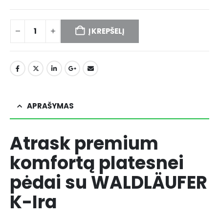
Į KREPŠELĮ
APRAŠYMAS
Atrask premium
komfortą platesnei
pėdai su WALDLÄUFER
K-Ira