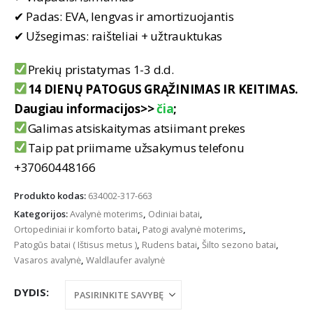
✔ Padas: EVA, lengvas ir amortizuojantis
✔ Užsegimas: raišteliai + užtrauktukas
Prekių pristatymas 1-3 d.d.
14 DIENŲ PATOGUS GRĄŽINIMAS IR KEITIMAS.
Daugiau informacijos>>
čia
;
Galimas atsiskaitymas atsiimant prekes
Taip pat priimame užsakymus telefonu
+37060448166
Produkto kodas:
634002-317-663
Kategorijos:
Avalynė moterims
,
Odiniai batai
,
Ortopediniai ir komforto batai
,
Patogi avalynė moterims
,
Patogūs batai ( Ištisus metus )
,
Rudens batai
,
Šilto sezono batai
,
Vasaros avalynė
,
Waldlaufer avalynė
DYDIS