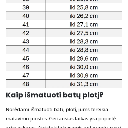
Kaip išmatuoti batų plotį?
Norėdami išmatuoti batų plotį, jums tereikia
matavimo juostos. Geriausias laikas yra popietė
arba vakaras. Atsistokite basomis ant grindų, svorį