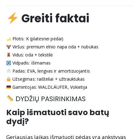
Greiti faktai
Plotis: K (platesnei pėdai)
Viršus: premium elnio napa oda + nubukas
Vidus: oda + tekstilė
Vidpadis: išimamas
Padas: EVA, lengvas ir amortizuojantis
Užsegimas: raišteliai + užtrauktukas
Gamintojas: WALDLÄUFER, Vokietija
DYDŽIŲ PASIRINKIMAS
Kaip išmatuoti savo batų
dydį?
Geriausias laikas išmatuoti pėdas yra ankstyvas