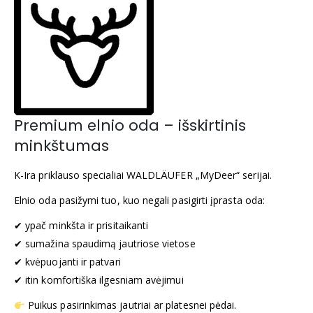
Premium elnio oda – išskirtinis
minkštumas
K-Ira priklauso specialiai WALDLÄUFER „MyDeer“ serijai.
Elnio oda pasižymi tuo, kuo negali pasigirti įprasta oda:
✔ ypač minkšta ir prisitaikanti
✔ sumažina spaudimą jautriose vietose
✔ kvėpuojanti ir patvari
✔ itin komfortiška ilgesniam avėjimui
Puikus pasirinkimas jautriai ar platesnei pėdai.