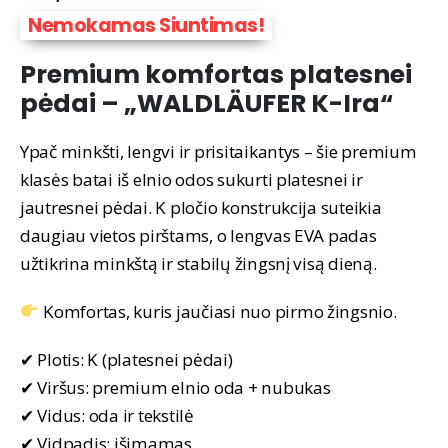
Nemokamas Siuntimas!
Premium komfortas platesnei
pėdai – „WALDLÄUFER K-Ira“
Ypač minkšti, lengvi ir prisitaikantys – šie premium
klasės batai iš elnio odos sukurti platesnei ir
jautresnei pėdai. K pločio konstrukcija suteikia
daugiau vietos pirštams, o lengvas EVA padas
užtikrina minkštą ir stabilų žingsnį visą dieną.
Komfortas, kuris jaučiasi nuo pirmo žingsnio.
✔ Plotis: K (platesnei pėdai)
✔ Viršus: premium elnio oda + nubukas
✔ Vidus: oda ir tekstilė
✔ Vidpadis: išimamas