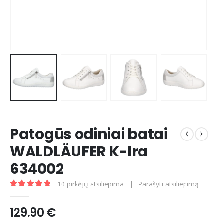
Patogūs odiniai batai
WALDLÄUFER K-Ira
634002
10
pirkėjų atsiliepimai
|
Parašyti atsiliepimą
5.00
out of 5
129,90
€