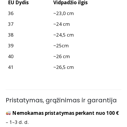
EU Dydis
Vidpadžio ilgis
36
~23,0 cm
37
~24 cm
38
~24,5 cm
39
~25cm
40
~26 cm
41
~26,5 cm
Pristatymas, grąžinimas ir garantija
Nemokamas pristatymas perkant nuo 100 €
– 1–3 d. d.