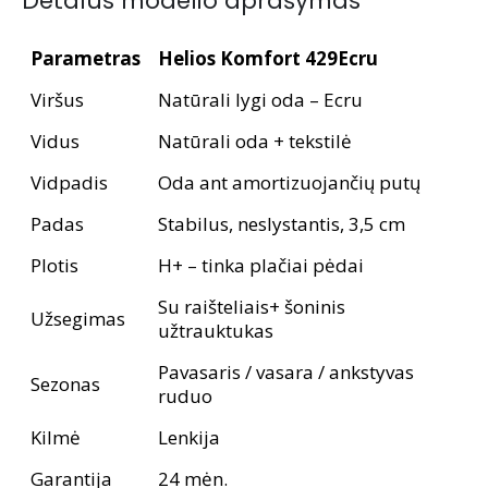
Detalus modelio aprašymas
Parametras
Helios Komfort 429Ecru
Viršus
Natūrali lygi oda – Ecru
Vidus
Natūrali oda + tekstilė
Vidpadis
Oda ant amortizuojančių putų
Padas
Stabilus, neslystantis, 3,5 cm
Plotis
H+ – tinka plačiai pėdai
Su raišteliais+ šoninis
Užsegimas
užtrauktukas
Pavasaris / vasara / ankstyvas
Sezonas
ruduo
Kilmė
Lenkija
Garantija
24 mėn.