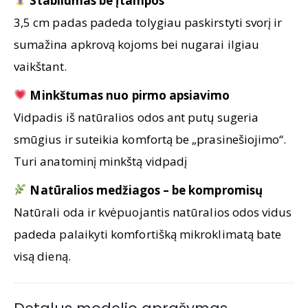
Stabilumas be įtampos
3,5 cm padas padeda tolygiau paskirstyti svorį ir
sumažina apkrovą kojoms bei nugarai ilgiau
vaikštant.
Minkštumas nuo pirmo apsiavimo
Vidpadis iš natūralios odos ant putų sugeria
smūgius ir suteikia komfortą be „prasinešiojimo“.
Turi anatominį minkštą vidpadį
Natūralios medžiagos – be kompromisų
Natūrali oda ir kvėpuojantis natūralios odos vidus
padeda palaikyti komfortišką mikroklimatą bate
visą dieną.