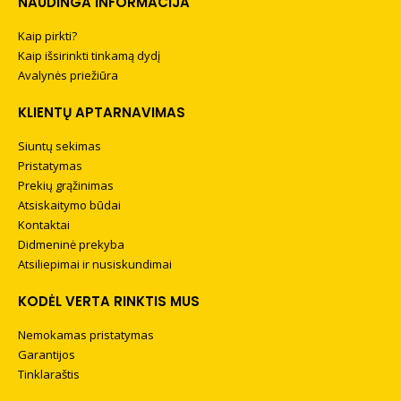
NAUDINGA INFORMACIJA
Kaip pirkti?
Kaip išsirinkti tinkamą dydį
Avalynės priežiūra
KLIENTŲ APTARNAVIMAS
Siuntų sekimas
Pristatymas
Prekių grąžinimas
Atsiskaitymo būdai
Kontaktai
Didmeninė prekyba
Atsiliepimai ir nusiskundimai
KODĖL VERTA RINKTIS MUS
Nemokamas pristatymas
Garantijos
Tinklaraštis