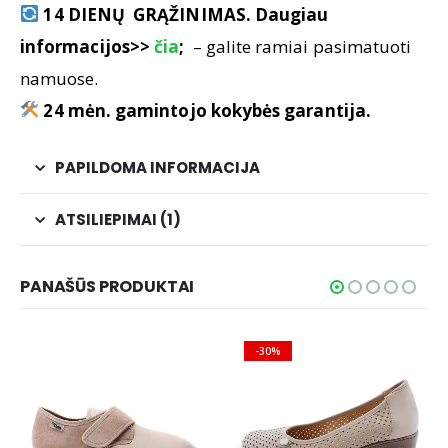
14 DIENŲ GRĄŽINIMAS. Daugiau
informacijos>>
čia
;
– galite ramiai pasimatuoti
namuose.
24 mėn. gamintojo kokybės garantija.
PAPILDOMA INFORMACIJA
ATSILIEPIMAI (1)
PANAŠŪS PRODUKTAI
-30%