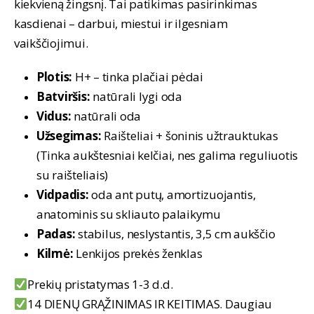
kiekvieną žingsnį. Tai patikimas pasirinkimas
kasdienai – darbui, miestui ir ilgesniam
vaikščiojimui.
Plotis:
H+ – tinka plačiai pėdai
Batviršis:
natūrali lygi oda
Vidus:
natūrali oda
Užsegimas:
Raišteliai + šoninis užtrauktukas
(Tinka aukštesniai kelčiai, nes galima reguliuotis
su raišteliais)
Vidpadis:
oda ant putų, amortizuojantis,
anatominis su skliauto palaikymu
Padas:
stabilus, neslystantis, 3,5 cm aukščio
Kilmė:
Lenkijos prekės ženklas
Prekių pristatymas 1-3 d.d.
14 DIENŲ GRĄŽINIMAS IR KEITIMAS. Daugiau