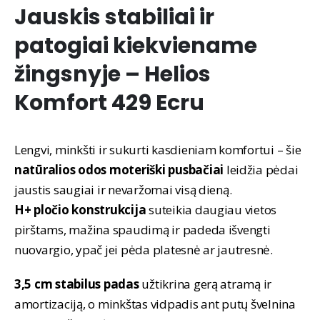
Jauskis stabiliai ir
patogiai kiekviename
žingsnyje –
Helios
Komfort 429 Ecru
Lengvi, minkšti ir sukurti kasdieniam komfortui – šie
natūralios odos moteriški pusbačiai
leidžia pėdai
jaustis saugiai ir nevaržomai visą dieną.
H+ pločio konstrukcija
suteikia daugiau vietos
pirštams, mažina spaudimą ir padeda išvengti
nuovargio, ypač jei pėda platesnė ar jautresnė.
3,5 cm stabilus padas
užtikrina gerą atramą ir
amortizaciją, o minkštas vidpadis ant putų švelnina