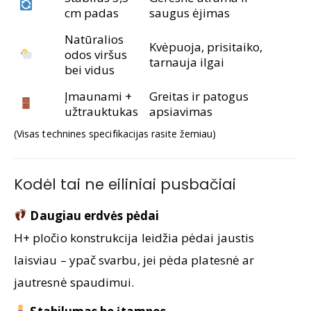
cm padas
saugus ėjimas
Natūralios
Kvėpuoja, prisitaiko,
odos viršus
tarnauja ilgai
bei vidus
Įmaunami +
Greitas ir patogus
užtrauktukas
apsiavimas
(Visas technines specifikacijas rasite žemiau)
Kodėl tai ne eiliniai pusbačiai
Daugiau erdvės pėdai
H+ pločio konstrukcija leidžia pėdai jaustis
laisviau – ypač svarbu, jei pėda platesnė ar
jautresnė spaudimui.