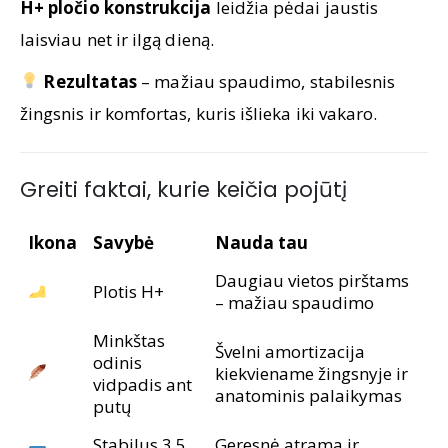
H+ pločio konstrukcija
leidžia pėdai jaustis
laisviau net ir ilgą dieną.
Rezultatas
– mažiau spaudimo, stabilesnis
žingsnis ir komfortas, kuris išlieka iki vakaro.
Greiti faktai, kurie keičia pojūtį
Ikona
Savybė
Nauda tau
Daugiau vietos pirštams
Plotis H+
– mažiau spaudimo
Minkštas
Švelni amortizacija
odinis
kiekviename žingsnyje ir
vidpadis ant
anatominis palaikymas
putų
Stabilus 3,5
Geresnė atrama ir