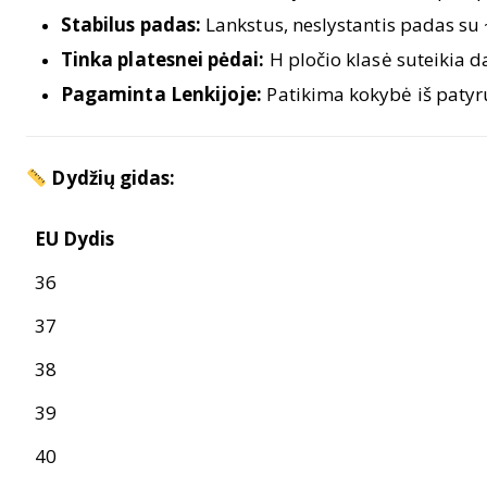
Stabilus padas:
Lankstus, neslystantis padas su 
Tinka platesnei pėdai:
H pločio klasė suteikia da
Pagaminta Lenkijoje:
Patikima kokybė iš patyr
Dydžių gidas:
EU Dydis
36
37
38
39
40