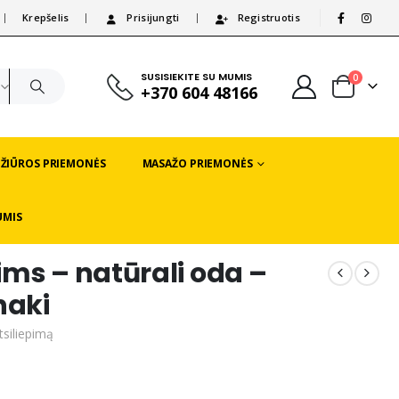
Krepšelis
Prisijungti
Registruotis
|
SUSISIEKITE SU MUMIS
0
+370 604 48166
EŽIŪROS PRIEMONĖS
MASAŽO PRIEMONĖS
UMIS
ms – natūrali oda –
haki
tsiliepimą