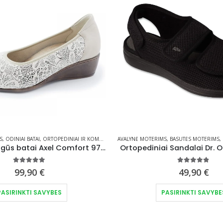
S
OGŪS BATAI ( IŠTISUS METUS )
,
ODINIAI BATAI
,
ORTOPEDINIAI IR KOMFORTO BATAI
,
RUDENS BATAI
,
ŽIEMINIAI BATAI
AVALYNĖ MOTERIMS
,
PATOGI AVALYNĖ MOTERIMS
,
BASUTĖS MOTERIMS
,
PATOGŪ
,
Odiniai patogūs batai Axel Comfort 9753 H plotis
Ortopediniai Sandalai Dr. 
5.00
out of 5
4.74
out of
99,90
€
49,90
€
This product has multiple variants. The options may be chosen on the product page
PASIRINKTI SAVYBES
PASIRINKTI SAVYBE