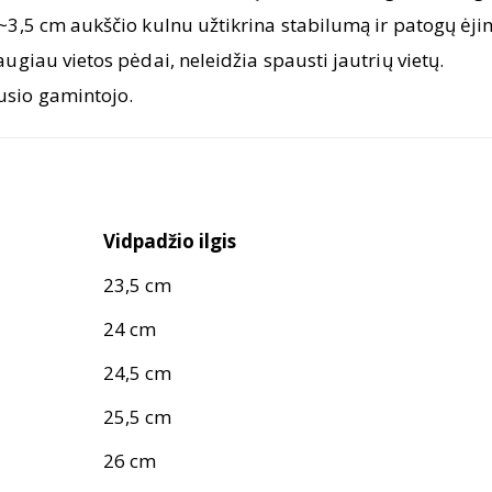
~3,5 cm aukščio kulnu užtikrina stabilumą ir patogų ėji
ugiau vietos pėdai, neleidžia spausti jautrių vietų.
usio gamintojo.
Vidpadžio ilgis
23,5 cm
24 cm
24,5 cm
25,5 cm
26 cm