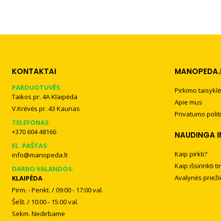
KONTAKTAI
MANOPEDA.
PARDUOTUVĖS
:
Pirkimo taisyklė
Taikos pr. 4A Klaipėda
Apie mus
V.Krėvės pr. 43 Kaunas
Privatumo polit
TELEFONAS
:
+370 604 48166
NAUDINGA 
EL. PAŠTAS
:
Kaip pirkti?
info@manopeda.lt
Kaip išsirinkti 
DARBO VALANDOS
:
Avalynės prieži
KLAIPĖDA
Pirm. - Penkt. / 09:00 - 17:00 val.
Šešt. / 10:00 - 15:00 val.
Sekm. Nedirbame