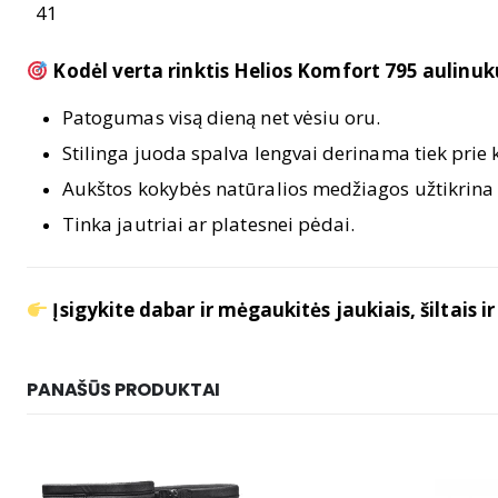
41
Kodėl verta rinktis Helios Komfort 795 aulinuk
Patogumas visą dieną net vėsiu oru.
Stilinga juoda spalva lengvai derinama tiek prie k
Aukštos kokybės natūralios medžiagos užtikrina
Tinka jautriai ar platesnei pėdai.
Įsigykite dabar ir mėgaukitės jaukiais, šiltais i
PANAŠŪS PRODUKTAI