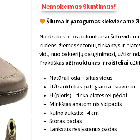
Nemokamas Siuntimas!
Šiluma ir patogumas kiekviename ž
Natūralios odos aulinukai su šiltu vidumi
rudens–žiemos sezonui, tinkantys ir plate
vidų nuo bakterijų dauginimosi, užtikrind
Praktiškas
užtrauktukas ir raišteliai
užti
Natūrali oda + šiltas vidus
Užtrauktukas patogiam apsiavimui
H (plotis) – tinka platesnei pėdai
Minkštas anatominis vidpadis
Kulno aukštis: ~4 cm
Storas padas
Lankstus neslystantis padas