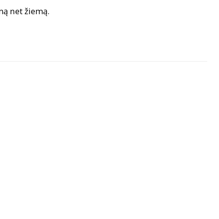
mą net žiemą.