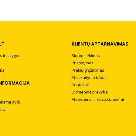
LT
KLIENTŲ APTARNAVIMAS
s ir sąlygos
Siuntų sekimas
Pristatymas
ika
Prekių grąžinimas
Atsiskaitymo būdai
INFORMACIJA
Kontaktai
Didmeninė prekyba
Atsiliepimai ir nusiskundimai
tinkamą dydį
ūra