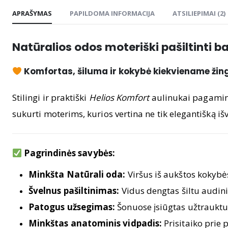
APRAŠYMAS
PAPILDOMA INFORMACIJA
ATSILIEPIMAI (2)
Natūralios odos moteriški pašiltinti b
Komfortas, šiluma ir kokybė kiekviename žin
Stilingi ir praktiški
Helios Komfort
aulinukai pagaminti
sukurti moterims, kurios vertina ne tik elegantišką i
Pagrindinės savybės:
Minkšta Natūrali oda:
Viršus iš aukštos kokybė
Švelnus pašiltinimas:
Vidus dengtas šiltu audini
Patogus užsegimas:
Šonuose įsiūgtas užtrauktuka
Minkštas anatominis vidpadis:
Prisitaiko prie 