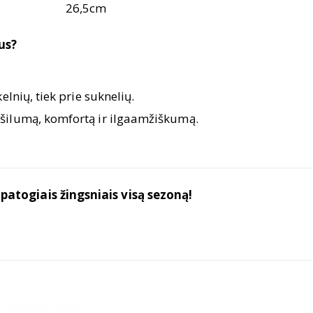
26,5cm
us?
elnių, tiek prie suknelių.
 šilumą, komfortą ir ilgaamžiškumą.
r patogiais žingsniais visą sezoną!