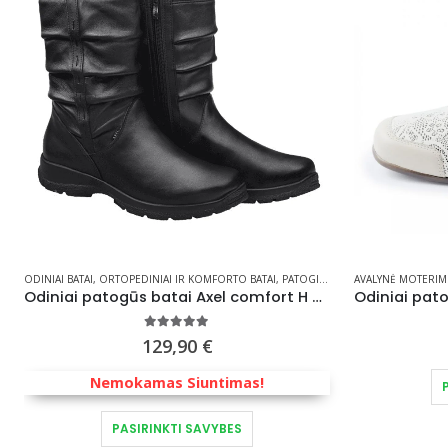
I
,
ŠILTO SEZONO BATAI
ODINIAI BATAI
,
,
PATOGŪS BATAI ( IŠTISUS METUS )
ORTOPEDINIAI IR KOMFORTO BATAI
,
RUDENS BATAI
,
PATOGI AVALYNĖ MOTERIMS
,
ŽIEMINIAI BATAI
AVALYNĖ MOTERIM
,
PAT
Odiniai patogūs batai Axel comfort H pločio 9832
5.00
out of 5
129,90
€
Nemokamas Siuntimas!
This product has multiple variants. The options may be chosen on the product page
PASIRINKTI SAVYBES