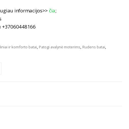
ugiau informacijos>>
čia
;
s
nu +37060448166
niai ir komforto batai
,
Patogi avalynė moterims
,
Rudens batai
,