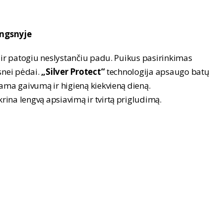
ingsnyje
 ir patogiu neslystančiu padu. Puikus pasirinkimas
snei pėdai.
„Silver Protect“
technologija apsaugo batų
ama gaivumą ir higieną kiekvieną dieną.
krina lengvą apsiavimą ir tvirtą prigludimą.