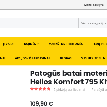
Mano paskyra
|
Visos kategorijos
ĮTVARAI
KOJINĖS
MANKŠTOS PRIEMONĖS
PĖDŲ PRI
NAI
AKCIJOS / IŠPARDAVIMAS
BLOGAS
SUSISIEKITE SU M
Patogūs batai moteri
Helios Komfort 795 K
2
pirkėjų atsiliepimai
|
Parašyti a
5.00
out of 5
109,90
€