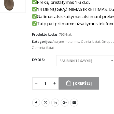
Prekių pristatymas 1-3 d.d.
14 DIENŲ GRĄŽINIMAS IR KEITIMAS. Da
Galimas atsiskaitymas atsiimant preke
Taip pat priimame užsakymus telefo
Produkto kodas:
795Khaki
Kategorijos:
Avalynė moterims
,
Odiniai batai
,
Ortopedi
Žieminiai Batai
DYDIS
Į KREPŠELĮ