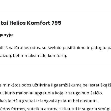
atai Helios Komfort 795
gsnyje
 iš natūralios odos, su švelniu pašiltinimu ir patogiu pa
švaizdą, bet ir maksimalų komfortą.
s minkštos odos užtikrina ilgaamžiškumą bei estetišką iš
u, kuris maloniai apgaubia koją ir saugo nuo šalčio.
s leidžia greitai ir lengvai apsiauti bei nusiauti.
pėdos formos, suteikia atramą skliautui ir sugeria smūgi