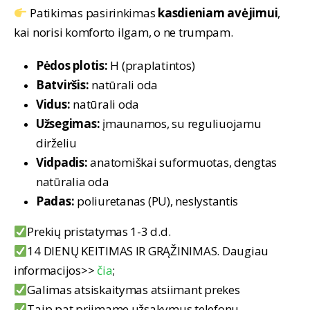
Patikimas pasirinkimas
kasdieniam avėjimui
,
kai norisi komforto ilgam, o ne trumpam.
Pėdos plotis:
H (praplatintos)
Batviršis:
natūrali oda
Vidus:
natūrali oda
Užsegimas:
įmaunamos, su reguliuojamu
dirželiu
Vidpadis:
anatomiškai suformuotas, dengtas
natūralia oda
Padas:
poliuretanas (PU), neslystantis
Prekių pristatymas 1-3 d.d.
14 DIENŲ KEITIMAS IR GRĄŽINIMAS. Daugiau
informacijos>>
čia
;
Galimas atsiskaitymas atsiimant prekes
Taip pat priimame užsakymus telefonu