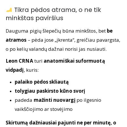
Tikra pėdos atrama, o ne tik
minkštas paviršius
Dauguma pigių šlepečių būna minkštos, bet
be
atramos
– pėda jose „įkrenta“, greičiau pavargsta,
o po kelių valandų dažnai norisi jas nusiauti.
Leon CRNA
turi
anatomiškai suformuotą
vidpadį
, kuris:
palaiko pėdos skliautą
tolygiau paskirsto kūno svorį
padeda
mažinti nuovargį
po ilgesnio
vaikščiojimo ar stovėjimo
Skirtumą dažniausiai pajunti ne per minutę, o