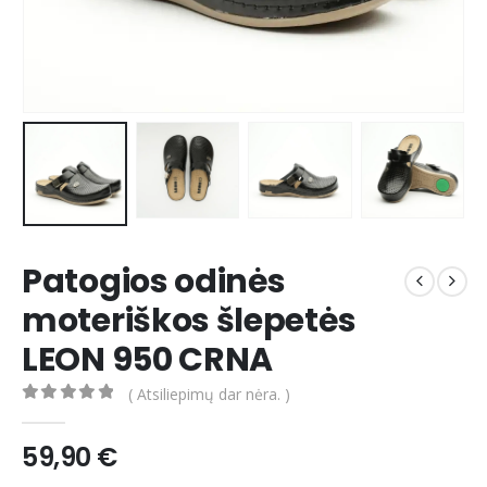
Patogios odinės
moteriškos šlepetės
LEON 950 CRNA
( Atsiliepimų dar nėra. )
0
out of 5
59,90
€