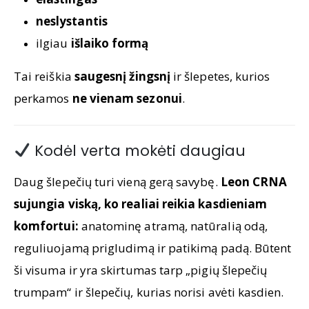
neslystantis
ilgiau
išlaiko formą
Tai reiškia
saugesnį žingsnį
ir šlepetes, kurios
perkamos
ne vienam sezonui
.
Kodėl verta mokėti daugiau
Daug šlepečių turi vieną gerą savybę.
Leon CRNA
sujungia viską, ko realiai reikia kasdieniam
komfortui:
anatominę atramą, natūralią odą,
reguliuojamą prigludimą ir patikimą padą. Būtent
ši visuma ir yra skirtumas tarp „pigių šlepečių
trumpam“ ir šlepečių, kurias norisi avėti kasdien.