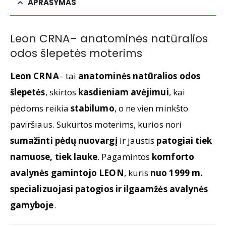
APRAŠYMAS
Leon CRNA– anatominės natūralios
odos šlepetės moterims
Leon CRNA
– tai
anatominės natūralios odos
šlepetės
, skirtos
kasdieniam avėjimui
, kai
pėdoms reikia
stabilumo
, o ne vien minkšto
paviršiaus. Sukurtos moterims, kurios nori
sumažinti pėdų nuovargį
ir jaustis
patogiai tiek
namuose, tiek lauke
. Pagamintos
komforto
avalynės gamintojo LEON
, kuris
nuo 1999 m.
specializuojasi patogios ir ilgaamžės avalynės
gamyboje
.