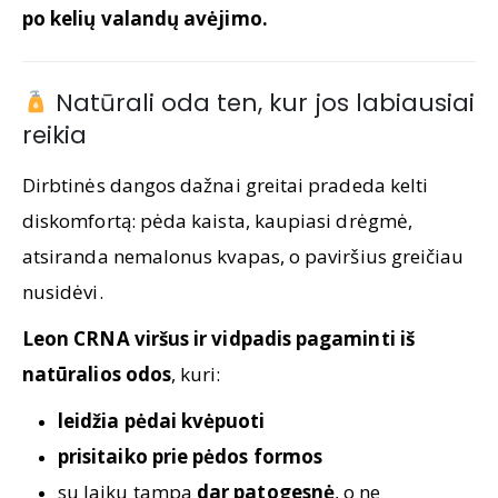
po kelių valandų avėjimo.
Natūrali oda ten, kur jos labiausiai
reikia
Dirbtinės dangos dažnai greitai pradeda kelti
diskomfortą: pėda kaista, kaupiasi drėgmė,
atsiranda nemalonus kvapas, o paviršius greičiau
nusidėvi.
Leon CRNA viršus ir vidpadis pagaminti iš
natūralios odos
, kuri:
leidžia pėdai kvėpuoti
prisitaiko prie pėdos formos
su laiku tampa
dar patogesnė
, o ne