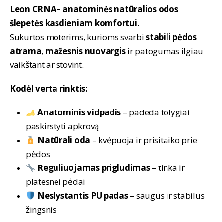
Leon CRNA– anatominės natūralios odos
šlepetės kasdieniam komfortui.
Sukurtos moterims, kurioms svarbi
stabili pėdos
atrama
,
mažesnis nuovargis
ir patogumas ilgiau
vaikštant ar stovint.
Kodėl verta rinktis:
Anatominis vidpadis
– padeda tolygiai
paskirstyti apkrovą
Natūrali oda
– kvėpuoja ir prisitaiko prie
pėdos
Reguliuojamas prigludimas
– tinka ir
platesnei pėdai
Neslystantis PU padas
– saugus ir stabilus
žingsnis