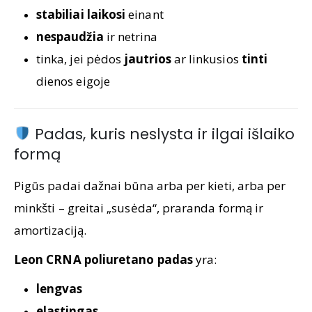
stabiliai laikosi
einant
nespaudžia
ir netrina
tinka, jei pėdos
jautrios
ar linkusios
tinti
dienos eigoje
Padas, kuris neslysta ir ilgai išlaiko
formą
Pigūs padai dažnai būna arba per kieti, arba per
minkšti – greitai „susėda“, praranda formą ir
amortizaciją.
Leon CRNA poliuretano padas
yra:
lengvas
elastingas