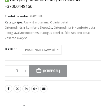
+37060448166
Produkto kodas:
950CRNA
Kategorijos:
Avalynė moterims
,
Odiniai batai
,
Ortopedinės ir komforto šlepetės
,
Ortopediniai ir komforto batai
,
Patogi avalynė moterims
,
Patogūs bateliai
,
Šilto sezono batai
,
Vasaros avalynė
DYDIS
Į KREPŠELĮ