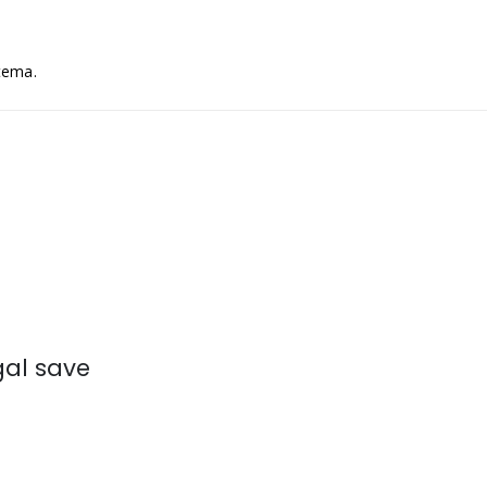
stema.
gal save