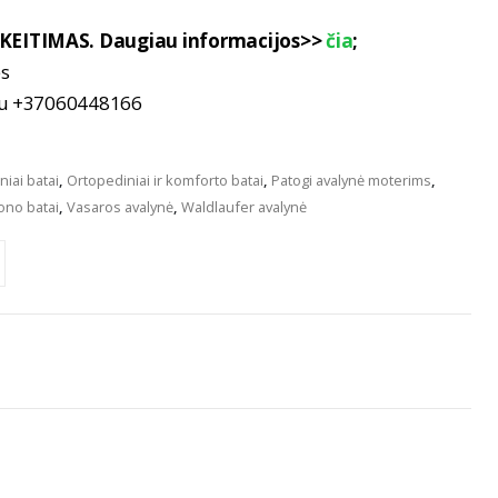
KEITIMAS. Daugiau informacijos>>
čia
;
es
nu +37060448166
niai batai
,
Ortopediniai ir komforto batai
,
Patogi avalynė moterims
,
ono batai
,
Vasaros avalynė
,
Waldlaufer avalynė