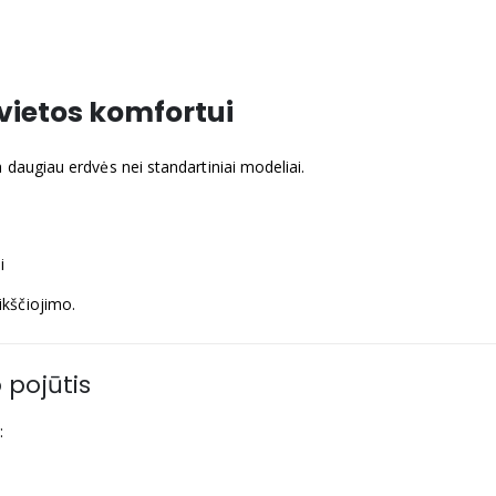
vietos komfortui
 daugiau erdvės nei standartiniai modeliai.
i
ikščiojimo.
 pojūtis
: