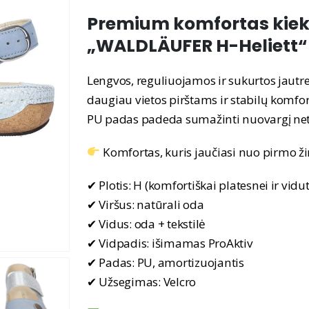
Premium komfortas kiek
„WALDLÄUFER H-Heliett“
Lengvos, reguliuojamos ir sukurtos jautr
daugiau vietos pirštams ir stabilų komfor
PU padas padeda sumažinti nuovargį net
Komfortas, kuris jaučiasi nuo pirmo ži
✔ Plotis: H (komfortiškai platesnei ir vidu
✔ Viršus: natūrali oda
✔ Vidus: oda + tekstilė
✔ Vidpadis: išimamas ProAktiv
✔ Padas: PU, amortizuojantis
✔ Užsegimas: Velcro