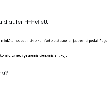
aldläufer H-Heliett
.
nkštumo, bet ir tikro komforto platesnei ar jautresnei pėdai. Reguli
 komforto net ilgesnėmis dienomis ant kojų.
ma?