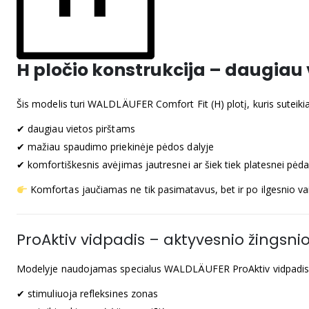
H pločio konstrukcija – daugiau 
Šis modelis turi WALDLÄUFER Comfort Fit (H) plotį, kuris suteikia
✔ daugiau vietos pirštams
✔ mažiau spaudimo priekinėje pėdos dalyje
✔ komfortiškesnis avėjimas jautresnei ar šiek tiek platesnei pėda
Komfortas jaučiamas ne tik pasimatavus, bet ir po ilgesnio va
ProAktiv vidpadis – aktyvesnio žingsnio
Modelyje naudojamas specialus WALDLÄUFER ProAktiv vidpadis
✔ stimuliuoja refleksines zonas