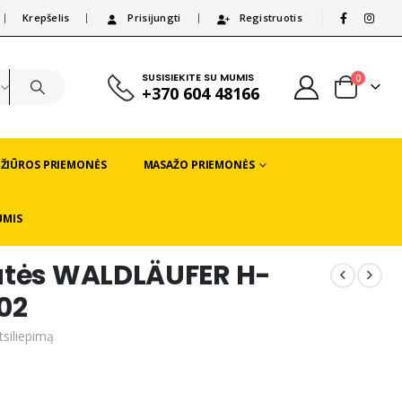
Krepšelis
Prisijungti
Registruotis
|
SUSISIEKITE SU MUMIS
0
+370 604 48166
EŽIŪROS PRIEMONĖS
MASAŽO PRIEMONĖS
UMIS
utės WALDLÄUFER H-
02
tsiliepimą