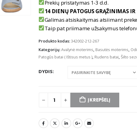
Prekių pristatymas 1-3 d.d.
14 DIENŲ PATOGUS GRĄŽINIMAS IR 
Galimas atsiskaitymas atsiimant prek
Taip pat priimame užsakymus telefo
Produkto kodas:
342002-212-267
Kategorijų:
Avalynė moterims
,
Basutės moterims
,
Odi
Patogūs batai ( Ištisus metus )
,
Rudens batai
,
Šilto sez
DYDIS
Į KREPŠELĮ