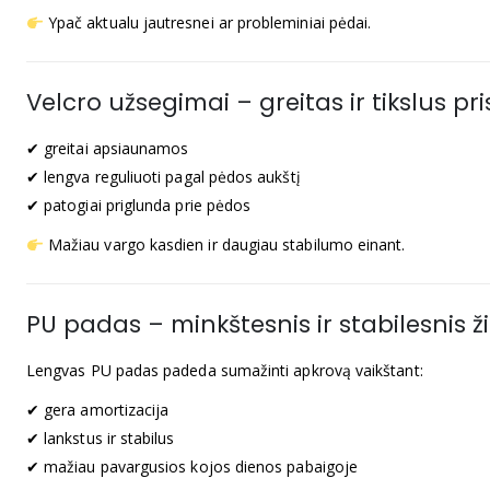
Ypač aktualu jautresnei ar probleminiai pėdai.
Velcro užsegimai – greitas ir tikslus pr
✔ greitai apsiaunamos
✔ lengva reguliuoti pagal pėdos aukštį
✔ patogiai priglunda prie pėdos
Mažiau vargo kasdien ir daugiau stabilumo einant.
PU padas – minkštesnis ir stabilesnis ž
Lengvas PU padas padeda sumažinti apkrovą vaikštant:
✔ gera amortizacija
✔ lankstus ir stabilus
✔ mažiau pavargusios kojos dienos pabaigoje