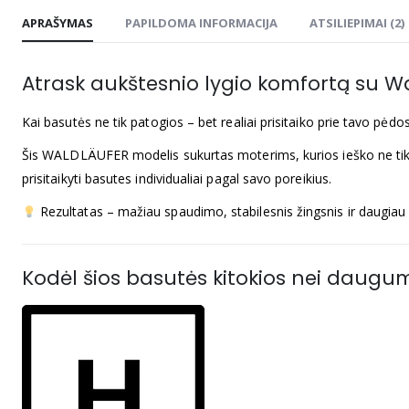
APRAŠYMAS
PAPILDOMA INFORMACIJA
ATSILIEPIMAI (2)
Atrask aukštesnio lygio komfortą su W
Kai basutės ne tik patogios – bet realiai prisitaiko prie tavo pėdos
Šis WALDLÄUFER modelis sukurtas moterims, kurios ieško ne tik mi
prisitaikyti basutes individualiai pagal savo poreikius.
Rezultatas – mažiau spaudimo, stabilesnis žingsnis ir daugiau
Kodėl šios basutės kitokios nei daugu