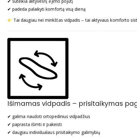
✔ suteikia aktyvesnį ėjimo pojūtį
✔ padeda palaikyti komfortą visą dieną
Tai daugiau nei minkštas vidpadis – tai aktyvaus komforto si
Išimamas vidpadis – prisitaikymas pa
✔ galima naudoti ortopedinius vidpadžius
✔ paprasta išimti ir pakeisti
✔ daugiau individualaus prisitaikymo galimybių