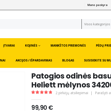
Mano paskyra
|
Visos kategorijos
ĮTVARAI
KOJINĖS
MANKŠTOS PRIEMONĖS
PĖDŲ PRI
NAI
AKCIJOS / IŠPARDAVIMAS
BLOGAS
SUSISIEKITE SU M
Patogios odinės bas
Heliett mėlynos 3420
2
pirkėjų atsiliepimai
|
Parašyti a
5.00
out of 5
99,90
€