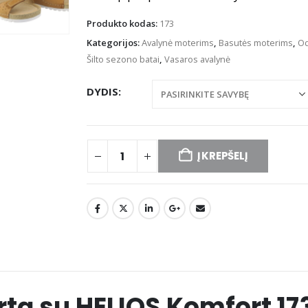
Produkto kodas:
173
Kategorijos:
Avalynė moterims
,
Basutės moterims
,
Od
Šilto sezono batai
,
Vasaros avalynė
DYDIS
Į KREPŠELĮ
tą su HELIOS Komfort 17