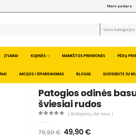
Mano paskyra
|
Visos kategorijos
ĮTVARAI
KOJINĖS
MANKŠTOS PRIEMONĖS
PĖDŲ PRI
NAI
AKCIJOS / IŠPARDAVIMAS
BLOGAS
SUSISIEKITE SU M
Patogios odinės basu
šviesiai rudos
( Atsiliepimų dar nėra. )
0
out of 5
Original
Current
49,90
€
79,90
€