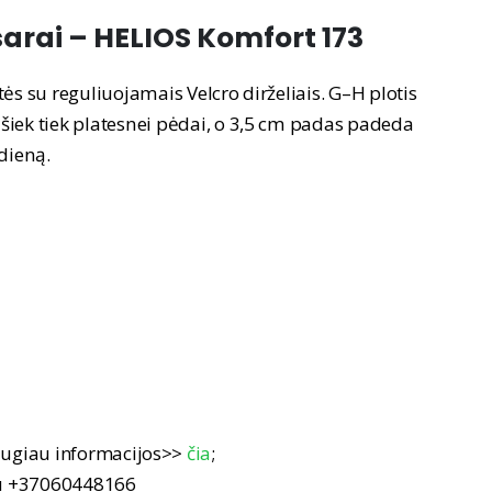
arai – HELIOS Komfort 173
ės su reguliuojamais Velcro dirželiais. G–H plotis
iek tiek platesnei pėdai, o 3,5 cm padas padeda
 dieną.
ugiau informacijos>>
čia
;
nu +37060448166