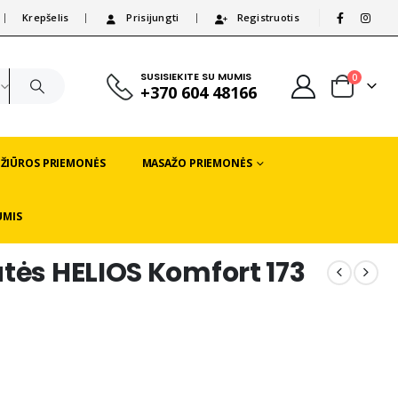
Krepšelis
Prisijungti
Registruotis
|
SUSISIEKITE SU MUMIS
0
+370 604 48166
EŽIŪROS PRIEMONĖS
MASAŽO PRIEMONĖS
UMIS
tės HELIOS Komfort 173