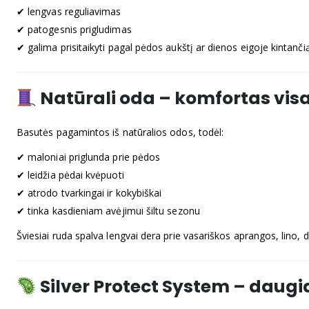
✔ lengvas reguliavimas
✔ patogesnis prigludimas
✔ galima prisitaikyti pagal pėdos aukštį ar dienos eigoje kintanči
Natūrali oda – komfortas visa
Basutės pagamintos iš natūralios odos, todėl:
✔ maloniai priglunda prie pėdos
✔ leidžia pėdai kvėpuoti
✔ atrodo tvarkingai ir kokybiškai
✔ tinka kasdieniam avėjimui šiltu sezonu
Šviesiai ruda spalva lengvai dera prie vasariškos aprangos, lino, d
Silver Protect System – daug