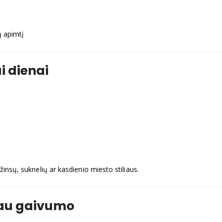
ą apimtį
i dienai
žinsų, suknelių ar kasdienio miesto stiliaus.
iau gaivumo