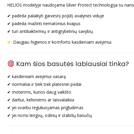
HELIOS modelyje naudojama Silver Protect technologija su nano
✔ padeda palaikyti gaivesnį pojūtį avalynės viduje
✔ padeda mažinti nemalonius kvapus
✔ turi antibakterinių ir antigrybelinių savybių
Daugiau higienos ir komforto kasdieniam avėjimui.
Kam šios basutės labiausiai tinka?
✔ kasdieniam avėjimui vasarą
✔ normaliai ir šiek tiek platesnei pėdai
✔ moterims, kurios daug vaikšto
✔ darbui, kelionėms ar laisvalaikiui
✔ jei svarbu reguliuojamas prigludimas
✔ jei norisi lengvų, odinių ir stabilių basučių