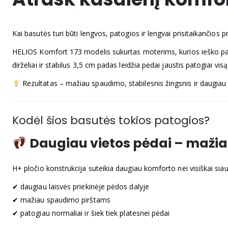
Kai basutės turi būti lengvos, patogios ir lengvai prisitaikančios p
HELIOS Komfort 173 modelis sukurtas moterims, kurios ieško patogi
dirželiai ir stabilus 3,5 cm padas leidžia pėdai jaustis patogiai visą
Rezultatas – mažiau spaudimo, stabilesnis žingsnis ir daugiau
Kodėl šios basutės tokios patogios?
Daugiau vietos pėdai – maži
H+ pločio konstrukcija suteikia daugiau komforto nei visiškai siau
✔ daugiau laisvės priekinėje pėdos dalyje
✔ mažiau spaudimo pirštams
✔ patogiau normaliai ir šiek tiek platesnei pėdai