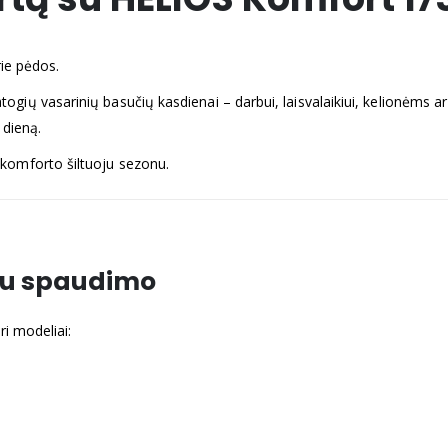
rie pėdos.
ų vasarinių basučių kasdienai – darbui, laisvalaikiui, kelionėms ar 
 dieną.
 komforto šiltuoju sezonu.
au spaudimo
ri modeliai: