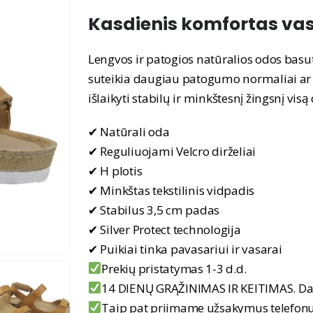
price
price
Kasdienis komfortas vas
was:
is:
79,90 €.
49,90 €.
Lengvos ir patogios natūralios odos basut
suteikia daugiau patogumo normaliai ar š
išlaikyti stabilų ir minkštesnį žingsnį visą
✔ Natūrali oda
✔ Reguliuojami Velcro dirželiai
✔ H plotis
✔ Minkštas tekstilinis vidpadis
✔ Stabilus 3,5 cm padas
✔ Silver Protect technologija
✔ Puikiai tinka pavasariui ir vasarai
Prekių pristatymas 1-3 d.d.
14 DIENŲ GRĄŽINIMAS IR KEITIMAS. Da
Taip pat priimame užsakymus telefo