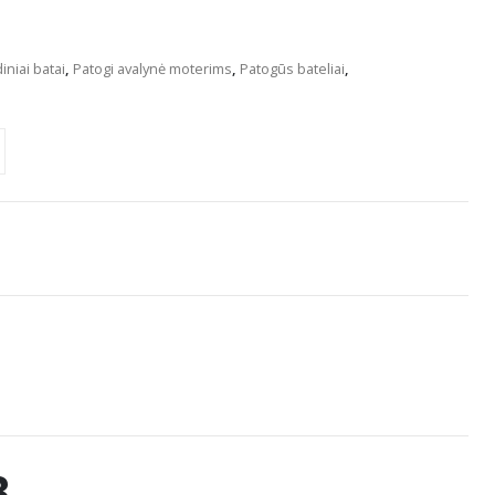
iniai batai
,
Patogi avalynė moterims
,
Patogūs bateliai
,
3