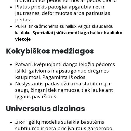
individualios pėdos formos ar pėdos pločio
Platus priekis patogiai apgaubia net ir
jautresnes, deformuotas arba patinusias
pėdas.
Puikiai tinka žmonėms su hallux valgus skaudančiu
kauliuku.
Specialiai įsiūta medžiaga hallux kauliuko
vietoje
Kokybiškos medžiagos
Patvari, kvėpuojanti danga leidžia pėdoms
išlikti gaivioms ir apsaugo nuo drėgmės
kaupimosi. Pagaminta iš odos
Neslystantis padas užtikrina stabilumą ir
saugų žingsnį tiek namuose, tiek lauke ant
lygaus paviršiaus.
Universalus dizainas
“ gėlių modelis suteikia basutėms
„Fiori
subtilumo ir dera prie įvairaus garderobo.