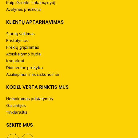
Kaip išsirinkti tinkamą dydį
Avalynės priežiūra
KLIENTŲ APTARNAVIMAS
Siuntų sekimas
Pristatymas
Prekių grąžinimas
Atsiskaitymo būdai
Kontaktai
Didmeninė prekyba
Atsiliepimai ir nusiskundimai
KODĖL VERTA RINKTIS MUS
Nemokamas pristatymas
Garantijos
Tinklaraštis
SEKITE MUS
Trekingo kojinės
THERMOSILVER