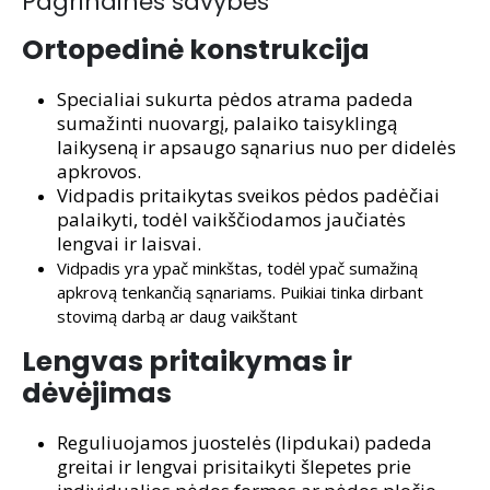
Pagrindinės savybės
Ortopedinė konstrukcija
Specialiai sukurta pėdos atrama padeda
sumažinti nuovargį, palaiko taisyklingą
laikyseną ir apsaugo sąnarius nuo per didelės
apkrovos.
Vidpadis pritaikytas sveikos pėdos padėčiai
palaikyti, todėl vaikščiodamos jaučiatės
lengvai ir laisvai.
Vidpadis yra ypač minkštas, todėl ypač sumažiną
apkrovą tenkančią sąnariams. Puikiai tinka dirbant
stovimą darbą ar daug vaikštant
Lengvas pritaikymas ir
dėvėjimas
Reguliuojamos juostelės (lipdukai) padeda
greitai ir lengvai prisitaikyti šlepetes prie