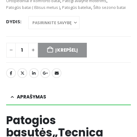
Ortopediniai ir komforto batai
,
Patogi avalynė moterims
,
Patogūs batai ( Ištisus metus )
,
Patogūs bateliai
,
Šilto sezono batai
DYDIS
Į KREPŠELĮ
APRAŠYMAS
Patogios
basutės„Tecnica