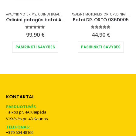
IMS
ASAROS AVALYNĖ
,
PATOGI AVALYNĖ MOTERIMS
,
AVALYNĖ MOTERIMS
PATOGI AVALYNĖ VYRAMS
,
ODINIAI BATAI
,
VASAROS AVALYNĖ
,
ORTOPEDINIAI IR KOMFORTO BATAI
AVALYNĖ MOTERIMS
,
ORTOPEDINIAI IR KOMFORTO BATAI
,
PATOGI AVA
Odiniai patogūs batai Axel Comfort H plotis 9734
Batai DR. ORTO 036D005
5.00
out of 5
4.75
out of 5
99,90
€
44,90
€
osen on the product page
This product has multiple variants. The options may be chosen on the product page
This product has multiple variants. The options may be chosen on the product page
PASIRINKTI SAVYBES
PASIRINKTI SAVYBES
KONTAKTAI
PARDUOTUVĖS
:
Taikos pr. 4A Klaipėda
V.Krėvės pr. 43 Kaunas
TELEFONAS
:
+370 604 48166