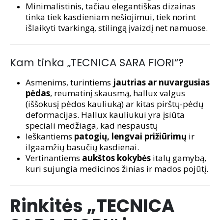
Minimalistinis, tačiau elegantiškas dizainas
tinka tiek kasdieniam nešiojimui, tiek norint
išlaikyti tvarkingą, stilingą įvaizdį net namuose.
Kam tinka „TECNICA SARA FIORI“?
Asmenims, turintiems
jautrias ar nuvargusias
pėdas
, reumatinį skausmą, hallux valgus
(iššokusį pėdos kauliuką) ar kitas pirštų-pėdų
deformacijas. Hallux kauliukui yra įsiūta
speciali medžiaga, kad nespaustų
Ieškantiems
patogių, lengvai prižiūrimų
ir
ilgaamžių basučių kasdienai.
Vertinantiems
aukštos kokybės
italų gamybą,
kuri sujungia medicinos žinias ir mados pojūtį.
Rinkitės „TECNICA