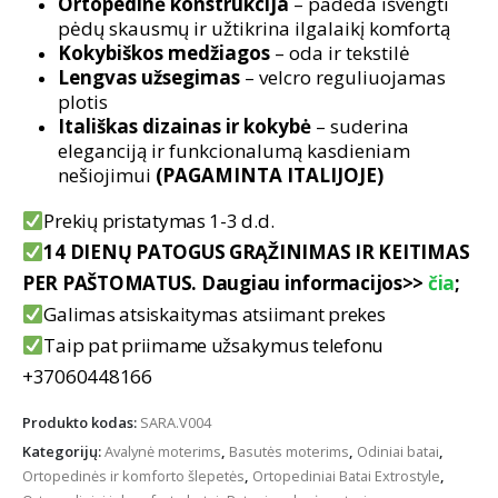
Ortopedinė konstrukcija
– padeda išvengti
pėdų skausmų ir užtikrina ilgalaikį komfortą
Kokybiškos medžiagos
– oda ir tekstilė
Lengvas užsegimas
– velcro reguliuojamas
plotis
Itališkas dizainas ir kokybė
– suderina
eleganciją ir funkcionalumą kasdieniam
nešiojimui
(PAGAMINTA ITALIJOJE)
Prekių pristatymas 1-3 d.d.
14 DIENŲ PATOGUS GRĄŽINIMAS IR KEITIMAS
PER PAŠTOMATUS. Daugiau informacijos>>
čia
;
Galimas atsiskaitymas atsiimant prekes
Taip pat priimame užsakymus telefonu
+37060448166
Produkto kodas:
SARA.V004
Kategorijų:
Avalynė moterims
,
Basutės moterims
,
Odiniai batai
,
Ortopedinės ir komforto šlepetės
,
Ortopediniai Batai Extrostyle
,