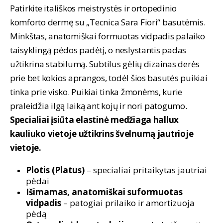
was:
is:
Patirkite itališkos meistrystės ir ortopedinio
79,90 €.
49,90 €.
komforto dermę su „Tecnica Sara Fiori“ basutėmis.
Minkštas, anatomiškai formuotas vidpadis palaiko
taisyklingą pėdos padėtį, o neslystantis padas
užtikrina stabilumą. Subtilus gėlių dizainas derės
prie bet kokios aprangos, todėl šios basutės puikiai
tinka prie visko. Puikiai tinka žmonėms, kurie
praleidžia ilgą laiką ant kojų ir nori patogumo.
Specialiai įsiūta elastinė medžiaga hallux
kauliuko vietoje užtikrins švelnumą jautrioje
vietoje.
Plotis (Platus)
– specialiai pritaikytas jautriai
pėdai
Išimamas, anatomiškai suformuotas
vidpadis
– patogiai prilaiko ir amortizuoja
pėdą