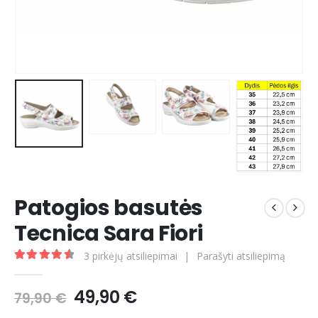
Patogios basutės
Tecnica Sara Fiori
3
pirkėjų atsiliepimai
|
Parašyti atsiliepimą
4.67
out of 5
Original
Current
49,90
€
79,90
€
price
price