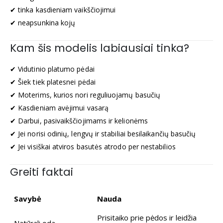
✔ tinka kasdieniam vaikščiojimui
✔ neapsunkina kojų
Kam šis modelis labiausiai tinka?
✔ Vidutinio platumo pėdai
✔ Šiek tiek platesnei pėdai
✔ Moterims, kurios nori reguliuojamų basučių
✔ Kasdieniam avėjimui vasarą
✔ Darbui, pasivaikščiojimams ir kelionėms
✔ Jei norisi odinių, lengvų ir stabiliai besilaikančių basučių
✔ Jei visiškai atviros basutės atrodo per nestabilios
Greiti faktai
Savybė
Nauda
Prisitaiko prie pėdos ir leidžia
Natūrali oda