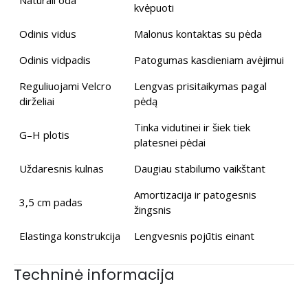
kvėpuoti
Odinis vidus
Malonus kontaktas su pėda
Odinis vidpadis
Patogumas kasdieniam avėjimui
Reguliuojami Velcro
Lengvas prisitaikymas pagal
dirželiai
pėdą
Tinka vidutinei ir šiek tiek
G–H plotis
platesnei pėdai
Uždaresnis kulnas
Daugiau stabilumo vaikštant
Amortizacija ir patogesnis
3,5 cm padas
žingsnis
Elastinga konstrukcija
Lengvesnis pojūtis einant
Techninė informacija