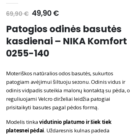
0
out of 5
Original
Current
49,90
€
69,90
€
price
price
was:
is:
Patogios odinės basutės
69,90 €.
49,90 €.
kasdienai – NIKA Komfort
0255-140
Moteriškos natūralios odos basutės, sukurtos
patogiam avėjimui šiltuoju sezonu. Odinis vidus ir
odinis vidpadis suteikia malonų kontaktą su pėda, o
reguliuojami Velcro dirželiai leidžia patogiai
prisitaikyti basutes pagal pėdos formą.
Modelis tinka
vidutinio platumo ir šiek tiek
platesnei pėdai
. Uždaresnis kulnas padeda