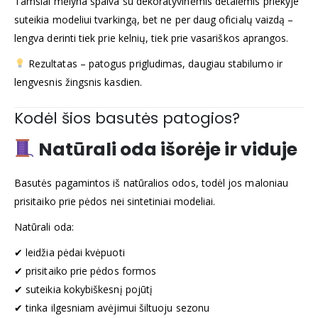
Tamsiai mėlyna spalva su dekoratyvinėmis detalėmis priekyje
suteikia modeliui tvarkingą, bet ne per daug oficialų vaizdą –
lengva derinti tiek prie kelnių, tiek prie vasariškos aprangos.
Rezultatas – patogus prigludimas, daugiau stabilumo ir
lengvesnis žingsnis kasdien.
Kodėl šios basutės patogios?
Natūrali oda išorėje ir viduje
Basutės pagamintos iš natūralios odos, todėl jos maloniau
prisitaiko prie pėdos nei sintetiniai modeliai.
Natūrali oda:
✔ leidžia pėdai kvėpuoti
✔ prisitaiko prie pėdos formos
✔ suteikia kokybiškesnį pojūtį
✔ tinka ilgesniam avėjimui šiltuoju sezonu