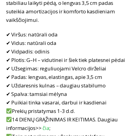
stabiliau laikyti pėdą, o lengvas 3,5 cm padas
suteikia amortizacijos ir komforto kasdieniam
vaikščiojimui.
✔ Viršus: natūrali oda
✔ Vidus: natūrali oda
✔ Vidpadis: odinis
✔ Plotis: G–H – vidutinei ir šiek tiek platesnei pėdai
✔ Užsegimas: reguliuojami Velcro dirželiai
✔ Padas: lengvas, elastingas, apie 3,5 cm
✔ Uždaresnis kulnas – daugiau stabilumo
✔ Spalva: tamsiai mėlyna
✔ Puikiai tinka vasarai, darbui ir kasdienai
Prekių pristatymas 1-3 d.d.
14 DIENŲ GRĄŽINIMAS IR KEITIMAS. Daugiau
informacijos>>
čia
;