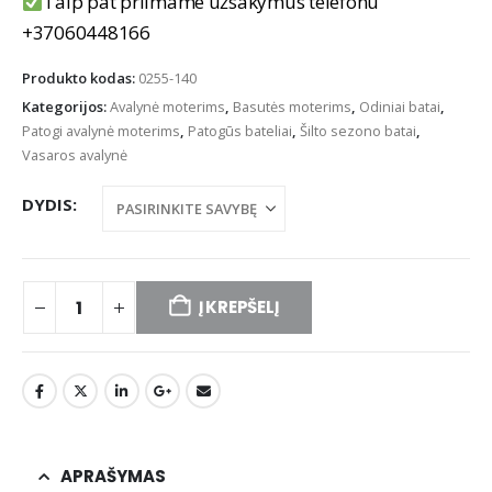
Taip pat priimame užsakymus telefonu
+37060448166
Produkto kodas:
0255-140
Kategorijos:
Avalynė moterims
,
Basutės moterims
,
Odiniai batai
,
Patogi avalynė moterims
,
Patogūs bateliai
,
Šilto sezono batai
,
Vasaros avalynė
DYDIS
Į KREPŠELĮ
APRAŠYMAS