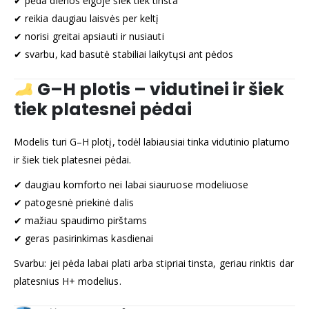
✔ pėda dienos eigoje šiek tiek tinsta
✔ reikia daugiau laisvės per keltį
✔ norisi greitai apsiauti ir nusiauti
✔ svarbu, kad basutė stabiliai laikytųsi ant pėdos
G–H plotis – vidutinei ir šiek
tiek platesnei pėdai
Modelis turi G–H plotį, todėl labiausiai tinka vidutinio platumo
ir šiek tiek platesnei pėdai.
✔ daugiau komforto nei labai siauruose modeliuose
✔ patogesnė priekinė dalis
✔ mažiau spaudimo pirštams
✔ geras pasirinkimas kasdienai
Svarbu: jei pėda labai plati arba stipriai tinsta, geriau rinktis dar
platesnius H+ modelius.