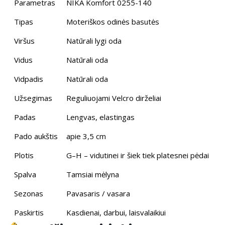
Parametras
NIKA Komfort 0255-140
Tipas
Moteriškos odinės basutės
Viršus
Natūrali lygi oda
Vidus
Natūrali oda
Vidpadis
Natūrali oda
Užsegimas
Reguliuojami Velcro dirželiai
Padas
Lengvas, elastingas
Pado aukštis
apie 3,5 cm
Plotis
G–H – vidutinei ir šiek tiek platesnei pėdai
Spalva
Tamsiai mėlyna
Sezonas
Pavasaris / vasara
Paskirtis
Kasdienai, darbui, laisvalaikiui