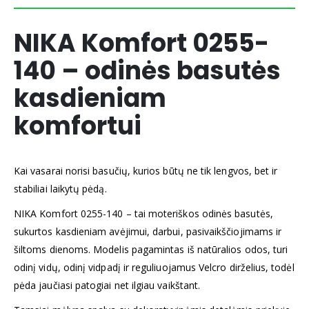
NIKA Komfort 0255-
140 – odinės basutės
kasdieniam
komfortui
Kai vasarai norisi basučių, kurios būtų ne tik lengvos, bet ir
stabiliai laikytų pėdą.
NIKA Komfort 0255-140 – tai moteriškos odinės basutės,
sukurtos kasdieniam avėjimui, darbui, pasivaikščiojimams ir
šiltoms dienoms. Modelis pagamintas iš natūralios odos, turi
odinį vidų, odinį vidpadį ir reguliuojamus Velcro dirželius, todėl
pėda jaučiasi patogiai net ilgiau vaikštant.