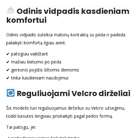
Odinis vidpadis kasdieniam
komfortui
Odinis vidpadis suteikia malonų kontaktą su pėda ir padeda
palaikyti komfortą ilgiau avint.
✔ patogiau vaikštant
✔ mažiau kietumo po pėda
✔ geresnis pojūtis šiltomis dienomis
✔ tinka kasdieniam naudojimui
Reguliuojami Velcro dirželiai
Šis modelis turi reguliuojamus dirželius su Velcro užsegimu,
todėl basutes lengviau prisitaikyti pagal pėdos formą.
Tai patogu, jei: