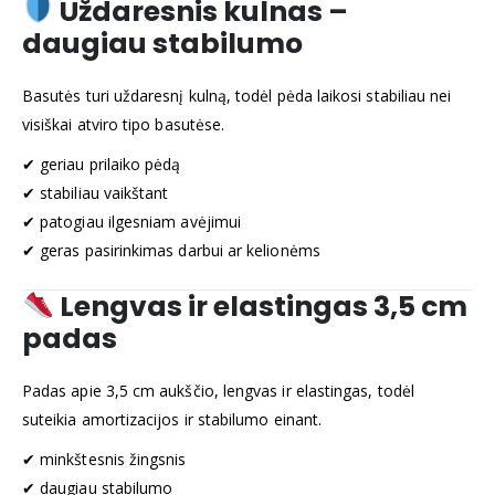
Uždaresnis kulnas –
daugiau stabilumo
Basutės turi uždaresnį kulną, todėl pėda laikosi stabiliau nei
visiškai atviro tipo basutėse.
✔ geriau prilaiko pėdą
✔ stabiliau vaikštant
✔ patogiau ilgesniam avėjimui
✔ geras pasirinkimas darbui ar kelionėms
Lengvas ir elastingas 3,5 cm
padas
Padas apie 3,5 cm aukščio, lengvas ir elastingas, todėl
suteikia amortizacijos ir stabilumo einant.
✔ minkštesnis žingsnis
✔ daugiau stabilumo