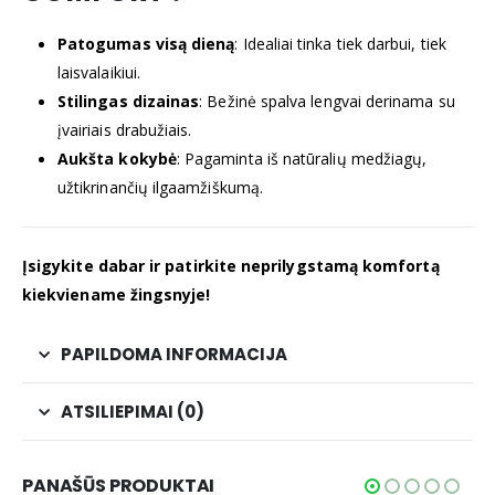
Patogumas visą dieną
:
Idealiai tinka tiek darbui, tiek
laisvalaikiui.
Stilingas dizainas
:
Bežinė spalva lengvai derinama su
įvairiais drabužiais.
Aukšta kokybė
:
Pagaminta iš natūralių medžiagų,
užtikrinančių ilgaamžiškumą.
Įsigykite dabar ir patirkite neprilygstamą komfortą
kiekviename žingsnyje!
PAPILDOMA INFORMACIJA
ATSILIEPIMAI (0)
PANAŠŪS PRODUKTAI