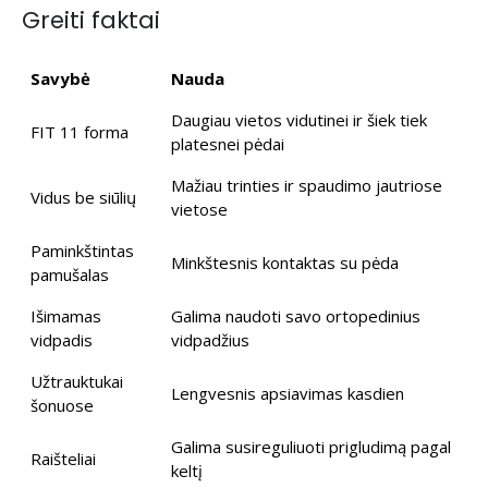
Greiti faktai
Savybė
Nauda
Daugiau vietos vidutinei ir šiek tiek
FIT 11 forma
platesnei pėdai
Mažiau trinties ir spaudimo jautriose
Vidus be siūlių
vietose
Paminkštintas
Minkštesnis kontaktas su pėda
pamušalas
Išimamas
Galima naudoti savo ortopedinius
vidpadis
vidpadžius
Užtrauktukai
Lengvesnis apsiavimas kasdien
šonuose
Galima susireguliuoti prigludimą pagal
Raišteliai
keltį