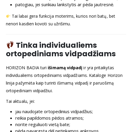
patogiau, jei sunkiau lankstytis ar pėda jautresnė.
Tai labai gera funkcija moterims, kurios nori batų, bet
nenori kasdien kovoti su užrišimu.
Tinka individualiems
ortopediniams vidpadžiams
HORIZON BADIA turi
išimamą vidpadį
ir yra pritaikytas
individualiems ortopediniams vidpadžiams. Kataloge Horizon
linija pažymėta kaip turinti išimamą vidpadį ir paruošimą
ortopediniam vidpadžiui.
Tai aktualu, jei:
jau naudojate ortopedinius vidpadžius;
reikia papildomos pėdos atramos;
norite reguliuoti vietą bate;
pėda pavargsta dėl netinkamos apkrovos.