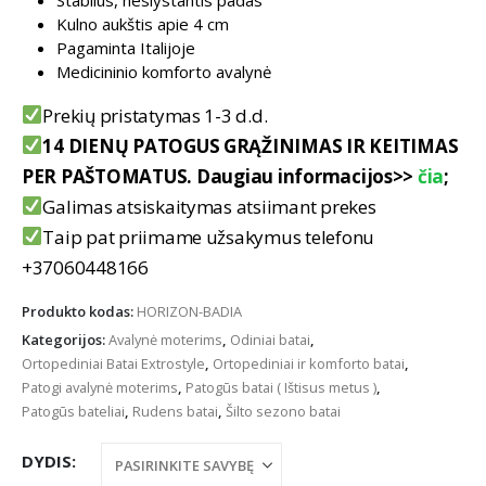
Kulno aukštis apie 4 cm
Pagaminta Italijoje
Medicininio komforto avalynė
Prekių pristatymas 1-3 d.d.
14 DIENŲ PATOGUS GRĄŽINIMAS IR KEITIMAS
PER PAŠTOMATUS. Daugiau informacijos>>
čia
;
Galimas atsiskaitymas atsiimant prekes
Taip pat priimame užsakymus telefonu
+37060448166
Produkto kodas:
HORIZON-BADIA
Kategorijos:
Avalynė moterims
,
Odiniai batai
,
Ortopediniai Batai Extrostyle
,
Ortopediniai ir komforto batai
,
Patogi avalynė moterims
,
Patogūs batai ( Ištisus metus )
,
Patogūs bateliai
,
Rudens batai
,
Šilto sezono batai
DYDIS