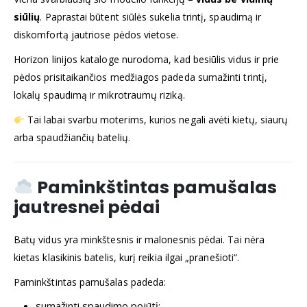
siūlių
. Paprastai būtent siūlės sukelia trintį, spaudimą ir
diskomfortą jautriose pėdos vietose.
Horizon linijos kataloge nurodoma, kad besiūlis vidus ir prie
pėdos prisitaikančios medžiagos padeda sumažinti trintį,
lokalų spaudimą ir mikrotraumų riziką.
Tai labai svarbu moterims, kurios negali avėti kietų, siaurų
arba spaudžiančių batelių.
Paminkštintas pamušalas
jautresnei pėdai
Batų vidus yra minkštesnis ir malonesnis pėdai. Tai nėra
kietas klasikinis batelis, kurį reikia ilgai „pranešioti“.
Paminkštintas pamušalas padeda:
sumažinti spaudimo pojūtį;