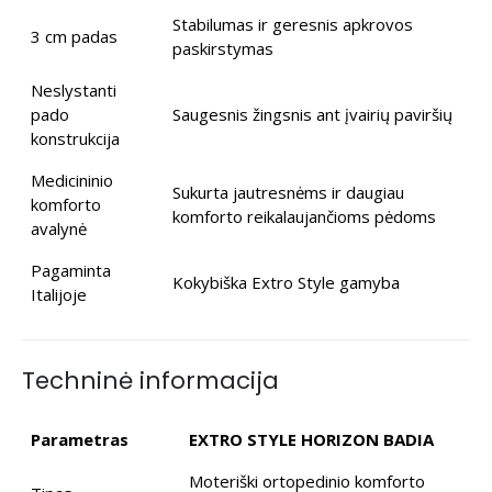
Stabilumas ir geresnis apkrovos
3 cm padas
paskirstymas
Neslystanti
pado
Saugesnis žingsnis ant įvairių paviršių
konstrukcija
Medicininio
Sukurta jautresnėms ir daugiau
komforto
komforto reikalaujančioms pėdoms
avalynė
Pagaminta
Kokybiška Extro Style gamyba
Italijoje
Techninė informacija
Parametras
EXTRO STYLE HORIZON BADIA
Moteriški ortopedinio komforto