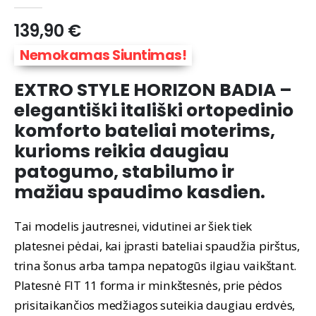
0
out of 5
139,90
€
Nemokamas Siuntimas!
EXTRO STYLE HORIZON BADIA –
elegantiški itališki ortopedinio
komforto bateliai moterims,
kurioms reikia daugiau
patogumo, stabilumo ir
mažiau spaudimo kasdien.
Tai modelis jautresnei, vidutinei ar šiek tiek
platesnei pėdai, kai įprasti bateliai spaudžia pirštus,
trina šonus arba tampa nepatogūs ilgiau vaikštant.
Platesnė FIT 11 forma ir minkštesnės, prie pėdos
prisitaikančios medžiagos suteikia daugiau erdvės,