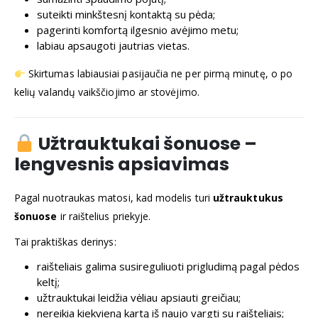
suteikti minkštesnį kontaktą su pėda;
pagerinti komfortą ilgesnio avėjimo metu;
labiau apsaugoti jautrias vietas.
Skirtumas labiausiai pasijaučia ne per pirmą minutę, o po
kelių valandų vaikščiojimo ar stovėjimo.
Užtrauktukai šonuose –
lengvesnis apsiavimas
Pagal nuotraukas matosi, kad modelis turi
užtrauktukus
šonuose
ir raištelius priekyje.
Tai praktiškas derinys:
raišteliais galima susireguliuoti prigludimą pagal pėdos
keltį;
užtrauktukai leidžia vėliau apsiauti greičiau;
nereikia kiekvieną kartą iš naujo vargti su raišteliais;