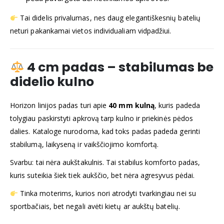
Tai didelis privalumas, nes daug elegantiškesnių batelių
neturi pakankamai vietos individualiam vidpadžiui.
4 cm padas – stabilumas be
didelio kulno
Horizon linijos padas turi apie
40 mm kulną
, kuris padeda
tolygiau paskirstyti apkrovą tarp kulno ir priekinės pėdos
dalies. Kataloge nurodoma, kad toks padas padeda gerinti
stabilumą, laikyseną ir vaikščiojimo komfortą.
Svarbu: tai nėra aukštakulnis. Tai stabilus komforto padas,
kuris suteikia šiek tiek aukščio, bet nėra agresyvus pėdai.
Tinka moterims, kurios nori atrodyti tvarkingiau nei su
sportbačiais, bet negali avėti kietų ar aukštų batelių.