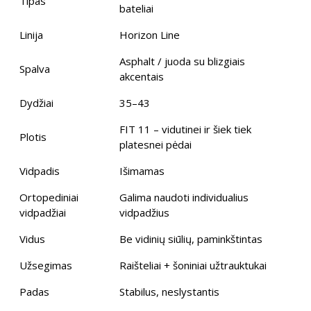
Tipas
bateliai
Linija
Horizon Line
Asphalt / juoda su blizgiais
Spalva
akcentais
Dydžiai
35–43
FIT 11 – vidutinei ir šiek tiek
Plotis
platesnei pėdai
Vidpadis
Išimamas
Ortopediniai
Galima naudoti individualius
vidpadžiai
vidpadžius
Vidus
Be vidinių siūlių, paminkštintas
Užsegimas
Raišteliai + šoniniai užtrauktukai
Padas
Stabilus, neslystantis