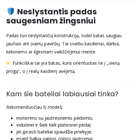
Neslystantis padas
saugesniam žingsniui
Padas turi neslystančią konstrukciją, todėl batas saugiau
jaučiasi ant įvairių paviršių. Tai svarbu kasdienai, darbui,
kelionėms ar ilgesniam vaikščiojimui mieste.
Funkciškai tai yra batas, kuris orientuotas ne į „vieną
progą“, o į realų kasdienį avėjimą.
Kam šie bateliai labiausiai tinka?
Rekomenduočiau šį modelį:
moterims su jautresnėmis pėdomis;
vidutinei ir šiek tiek platesnei pėdai;
jei įprasti bateliai spaudžia priekyje;
esant hallux valgus zonos jautrumui;