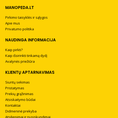
MANOPEDA.LT
Pirkimo taisyklės ir sąlygos
Apie mus
Privatumo politika
NAUDINGA INFORMACIJA
Kaip pirkti?
Kaip išsirinkti tinkamą dydį
Avalynės priežiūra
KLIENTŲ APTARNAVIMAS
Siuntų sekimas
Pristatymas
Prekių grąžinimas
Atsiskaitymo būdai
Kontaktai
Didmeninė prekyba
Atsiliepimai ir nusiskundimai