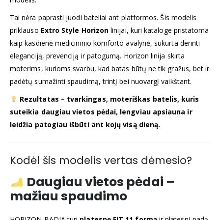
Tai nėra paprasti juodi bateliai ant platformos. Šis modelis
priklauso
Extro Style Horizon
linijai, kuri kataloge pristatoma
kaip kasdienė medicininio komforto avalynė, sukurta derinti
eleganciją, prevenciją ir patogumą. Horizon linija skirta
moterims, kurioms svarbu, kad batas būtų ne tik gražus, bet ir
padėtų sumažinti spaudimą, trintį bei nuovargį vaikštant.
Rezultatas – tvarkingas, moteriškas batelis, kuris
suteikia daugiau vietos pėdai, lengviau apsiauna ir
leidžia patogiau išbūti ant kojų visą dieną.
Kodėl šis modelis vertas dėmesio?
Daugiau vietos pėdai –
mažiau spaudimo
HORIZON BADIA turi
platesnę FIT 11 formą
ir platesnį padą.