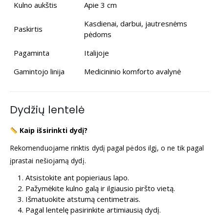
Kulno aukštis
Apie 3 cm
Kasdienai, darbui, jautresnėms
Paskirtis
pėdoms
Pagaminta
Italijoje
Gamintojo linija
Medicininio komforto avalynė
Dydžių lentelė
Kaip išsirinkti dydį?
Rekomenduojame rinktis dydį pagal pėdos ilgį, o ne tik pagal
įprastai nešiojamą dydį.
Atsistokite ant popieriaus lapo.
Pažymėkite kulno galą ir ilgiausio piršto vietą.
Išmatuokite atstumą centimetrais.
Pagal lentelę pasirinkite artimiausią dydį.