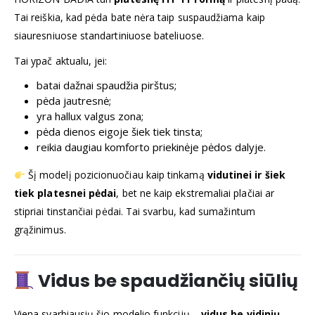
Tai reiškia, kad pėda bate nėra taip suspaudžiama kaip
siauresniuose standartiniuose bateliuose.
Tai ypač aktualu, jei:
batai dažnai spaudžia pirštus;
pėda jautresnė;
yra hallux valgus zona;
pėda dienos eigoje šiek tiek tinsta;
reikia daugiau komforto priekinėje pėdos dalyje.
Šį modelį pozicionuočiau kaip tinkamą
vidutinei ir šiek
tiek platesnei pėdai
, bet ne kaip ekstremaliai plačiai ar
stipriai tinstančiai pėdai. Tai svarbu, kad sumažintum
grąžinimus.
Vidus be spaudžiančių siūlių
Viena svarbiausių šio modelio funkcijų –
vidus be vidinių