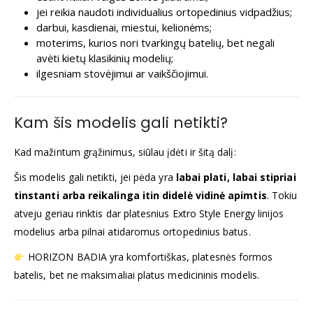
jei reikia naudoti individualius ortopedinius vidpadžius;
darbui, kasdienai, miestui, kelionėms;
moterims, kurios nori tvarkingų batelių, bet negali
avėti kietų klasikinių modelių;
ilgesniam stovėjimui ar vaikščiojimui.
Kam šis modelis gali netikti?
Kad mažintum grąžinimus, siūlau įdėti ir šitą dalį:
Šis modelis gali netikti, jei pėda yra
labai plati, labai stipriai
tinstanti arba reikalinga itin didelė vidinė apimtis
. Tokiu
atveju geriau rinktis dar platesnius Extro Style Energy linijos
modelius arba pilnai atidaromus ortopedinius batus.
HORIZON BADIA yra komfortiškas, platesnės formos
batelis, bet ne maksimaliai platus medicininis modelis.