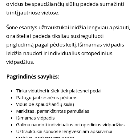
o vidus be spaudžiančių siūlių padeda sumažinti
trintį jautriose vietose.
Šone esantys užtrauktukai leidžia lengviau apsiauti,
o raišteliai padeda tiksliau susireguliuoti
prigludimą pagal pėdos keltį. Išimamas vidpadis
leidžia naudoti ir individualius ortopedinius
vidpadžius.
Pagrindinės savybės:
Tinka vidutinei ir šiek tiek platesnei pėdai
Patogu jautresnėms pėdoms
Vidus be spaudžiančių siūlių
Minkštas, paminkštintas pamušalas
Išimamas vidpadis
Galima naudoti individualius ortopedinius vidpadžius
Užtrauktukai šonuose lengvesniam apsiavimui
Stabilus, neslystantis padas