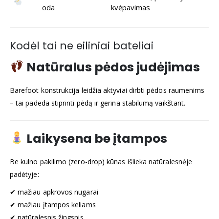
oda
kvėpavimas
Kodėl tai ne eiliniai bateliai
Natūralus pėdos judėjimas
Barefoot konstrukcija leidžia aktyviai dirbti pėdos raumenims
– tai padeda stiprinti pėdą ir gerina stabilumą vaikštant.
Laikysena be įtampos
Be kulno pakilimo (zero-drop) kūnas išlieka natūralesnėje
padėtyje:
✔ mažiau apkrovos nugarai
✔ mažiau įtampos keliams
✔ natūralesnis žingsnis