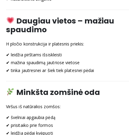
Daugiau vietos – mažiau
spaudimo
H pločio konstrukcija ir platesnis priekis:
✔ leidžia pirštams išsiskleisti
✔ mažina spaudimą jautriose vietose
✔ tinka jautresnei ar šiek tiek platesnei pėdai
Minkšta zomšinė oda
Viršus iš natūralios zomšos:
✔ švelniai apgaubia pėdą
✔ prisitaiko prie formos
✔ leidžia pėdai kvėpuoti