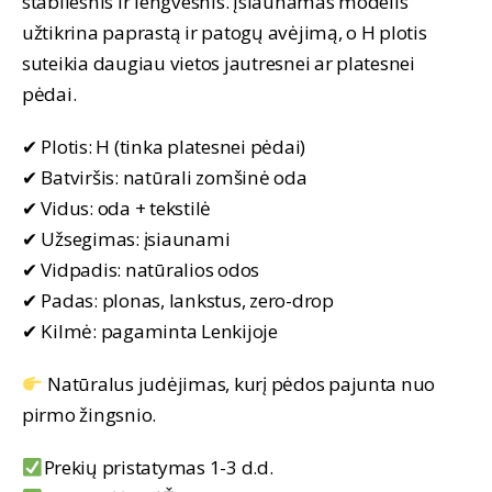
stabilesnis ir lengvesnis. Įsiaunamas modelis
užtikrina paprastą ir patogų avėjimą, o H plotis
suteikia daugiau vietos jautresnei ar platesnei
pėdai.
✔ Plotis: H (tinka platesnei pėdai)
✔ Batviršis: natūrali zomšinė oda
✔ Vidus: oda + tekstilė
✔ Užsegimas: įsiaunami
✔ Vidpadis: natūralios odos
✔ Padas: plonas, lankstus, zero-drop
✔ Kilmė: pagaminta Lenkijoje
Natūralus judėjimas, kurį pėdos pajunta nuo
pirmo žingsnio.
Prekių pristatymas 1-3 d.d.