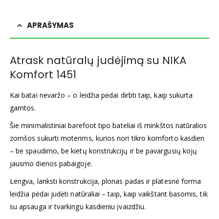
APRAŠYMAS
Atrask natūralų judėjimą su NIKA
Komfort 1451
Kai batai nevaržo – o leidžia pėdai dirbti taip, kaip sukurta
gamtos.
Šie minimalistiniai barefoot tipo bateliai iš minkštos natūralios
zomšos sukurti moterims, kurios nori tikro komforto kasdien
– be spaudimo, be kietų konstrukcijų ir be pavargusių kojų
jausmo dienos pabaigoje.
Lengva, lanksti konstrukcija, plonas padas ir platesnė forma
leidžia pėdai judėti natūraliai – taip, kaip vaikštant basomis, tik
su apsauga ir tvarkingu kasdieniu įvaizdžiu.