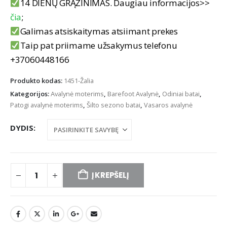
14 DIENŲ GRĄŽINIMAS. Daugiau informacijos>>
čia
;
Galimas atsiskaitymas atsiimant prekes
Taip pat priimame užsakymus telefonu
+37060448166
Produkto kodas:
1451-Žalia
Kategorijos:
Avalynė moterims
,
Barefoot Avalynė
,
Odiniai batai
,
Patogi avalynė moterims
,
Šilto sezono batai
,
Vasaros avalynė
DYDIS
Į KREPŠELĮ