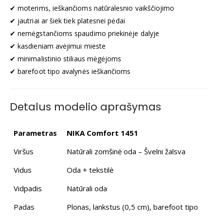
✔ moterims, ieškančioms natūralesnio vaikščiojimo
✔ jautriai ar šiek tiek platesnei pėdai
✔ nemėgstančioms spaudimo priekinėje dalyje
✔ kasdieniam avėjimui mieste
✔ minimalistinio stiliaus mėgėjoms
✔ barefoot tipo avalynės ieškančioms
Detalus modelio aprašymas
Parametras
NIKA Comfort 1451
Viršus
Natūrali zomšinė oda – Švelni žalsva
Vidus
Oda + tekstilė
Vidpadis
Natūrali oda
Padas
Plonas, lankstus (0,5 cm), barefoot tipo