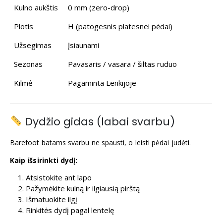
Kulno aukštis
0 mm (zero-drop)
Plotis
H (patogesnis platesnei pėdai)
Užsegimas
Įsiaunami
Sezonas
Pavasaris / vasara / šiltas ruduo
Kilmė
Pagaminta Lenkijoje
Dydžio gidas (labai svarbu)
Barefoot batams svarbu ne spausti, o leisti pėdai judėti.
Kaip išsirinkti dydį:
Atsistokite ant lapo
Pažymėkite kulną ir ilgiausią pirštą
Išmatuokite ilgį
Rinkitės dydį pagal lentelę