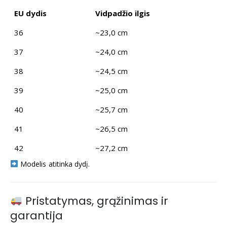
EU dydis
Vidpadžio ilgis
36
~23,0 cm
37
~24,0 cm
38
~24,5 cm
39
~25,0 cm
40
~25,7 cm
41
~26,5 cm
42
~27,2 cm
Modelis atitinka dydį.
Pristatymas, grąžinimas ir
garantija