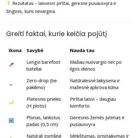
Rezultatas – laisvesni pirštai, geresnė pusiausvyra ir
žingsnis, kuris nevargina.
Greiti faktai, kurie keičia pojūtį
Ikona
Savybė
Nauda tau
Lengvi barefoot
Mažiau nuovargio net po
bateliai
ilgos dienos
Zero-drop (be
Natūralesnė laikysena ir
↔️
pakilimo)
mažesnė apkrova kūnui
Platesnis priekis
Pirštai laisvi – daugiau
(H plotis)
komforto
Plonas, lankstus
Geresnis žemės jutimas ir
padas (0,5 cm)
pusiausvyra
Natūrali zomšinė
Minkštumas, prisitaikymas ir