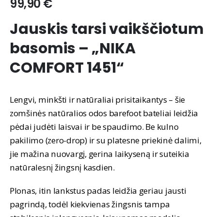
99,90
€
Jauskis tarsi vaikščiotum
basomis – „NIKA
COMFORT 1451“
Lengvi, minkšti ir natūraliai prisitaikantys – šie
zomšinės natūralios odos barefoot bateliai leidžia
pėdai judėti laisvai ir be spaudimo. Be kulno
pakilimo (zero-drop) ir su platesne priekinė dalimi,
jie mažina nuovargį, gerina laikyseną ir suteikia
natūralesnį žingsnį kasdien.
Plonas, itin lankstus padas leidžia geriau jausti
pagrindą, todėl kiekvienas žingsnis tampa