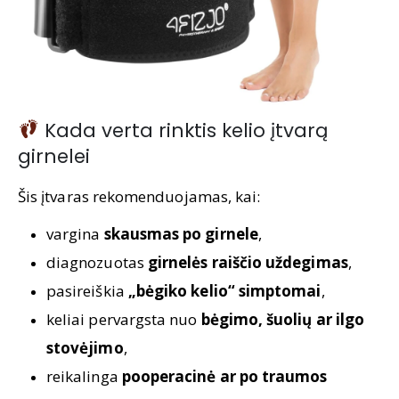
Kada verta rinktis kelio įtvarą
girnelei
Šis įtvaras rekomenduojamas, kai:
vargina
skausmas po girnele
,
diagnozuotas
girnelės raiščio uždegimas
,
pasireiškia
„bėgiko kelio“ simptomai
,
keliai pervargsta nuo
bėgimo, šuolių ar ilgo
stovėjimo
,
reikalinga
pooperacinė ar po traumos