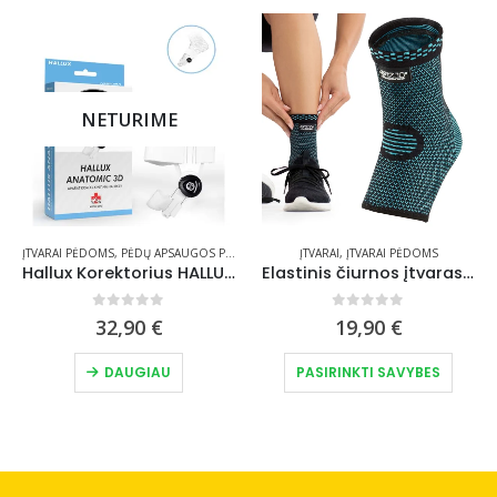
NETURIME
ĮTVARAI PĖDOMS
,
PĖDŲ APSAUGOS PRIEMONĖS
,
PĖDŲ PRIEŽIŪROS PRIEMONĖS
ĮTVARAI
,
ĮTVARAI PĖDOMS
,
TARP
Hallux Korektorius HALLUX ANATOMIC 3D
Elastinis čiurnos įtvaras (stabilizatorius) 4fizjo
0
out of 5
0
out of 5
32,90
€
19,90
€
osen on the product page
This product has multiple variants. The options may be chosen on the product page
DAUGIAU
PASIRINKTI SAVYBES