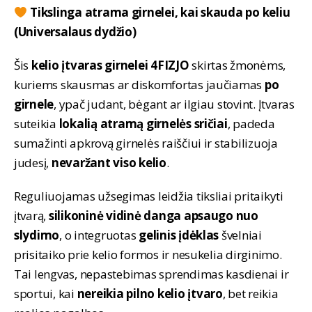
Tikslinga atrama girnelei, kai skauda po keliu
(Universalaus dydžio)
Šis
kelio įtvaras girnelei
4FIZJO
skirtas žmonėms,
kuriems skausmas ar diskomfortas jaučiamas
po
girnele
, ypač judant, bėgant ar ilgiau stovint. Įtvaras
suteikia
lokalią atramą girnelės sričiai
, padeda
sumažinti apkrovą girnelės raiščiui ir stabilizuoja
judesį,
nevaržant viso kelio
.
Reguliuojamas užsegimas leidžia tiksliai pritaikyti
įtvarą,
silikoninė vidinė danga apsaugo nuo
slydimo
, o integruotas
gelinis įdėklas
švelniai
prisitaiko prie kelio formos ir nesukelia dirginimo.
Tai lengvas, nepastebimas sprendimas kasdienai ir
sportui, kai
nereikia pilno kelio įtvaro
, bet reikia