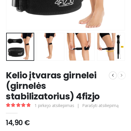
Kelio įtvaras girnelei
(girnelės
stabilizatorius) 4fizjo
1
pirkėjo atsiliepimas
|
Parašyti atsiliepimą
5.00
out of 5
14,90
€