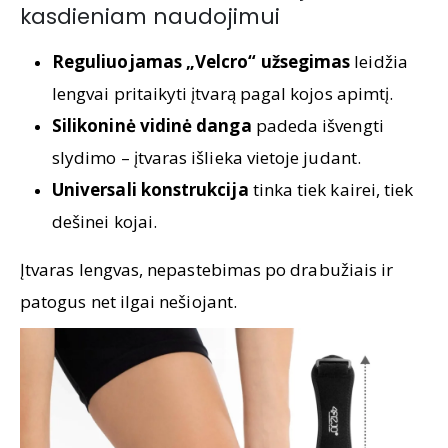
kasdieniam naudojimui
Reguliuojamas „Velcro“ užsegimas
leidžia
lengvai pritaikyti įtvarą pagal kojos apimtį.
Silikoninė vidinė danga
padeda išvengti
slydimo – įtvaras išlieka vietoje judant.
Universali konstrukcija
tinka tiek kairei, tiek
dešinei kojai.
Įtvaras lengvas, nepastebimas po drabužiais ir
patogus net ilgai nešiojant.