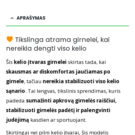
APRAŠYMAS
Tikslinga atrama girnelei, kai
nereikia dengti viso kelio
Šis
kelio įtvaras girnelei
skirtas tada, kai
skausmas ar diskomfortas jaučiamas po
girnele
, tačiau
nereikia stabilizuoti viso kelio
sąnario
. Tai lengvas, tikslinis sprendimas, kuris
padeda
sumažinti apkrovą girnelės raiščiui,
stabilizuoti girnelės padėtį ir palengvinti
judėjimą
kasdien ar sportuojant.
Skirtingai nei pilni kelio įtvarai, šis modelis