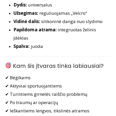
Dydis:
universalus
Užsegimas:
reguliuojamas „Velcro“
Vidinė dalis:
silikoninė danga nuo slydimo
Papildoma atrama:
integruotas želinis
įdėklas
Spalva:
juoda
Kam šis įtvaras tinka labiausiai?
✔ Bėgikams
✔ Aktyviai sportuojantiems
✔ Turintiems girnelės raiščio problemų
✔ Po traumų ar operacijų
✔ Ieškantiems lengvos, tikslinės atramos