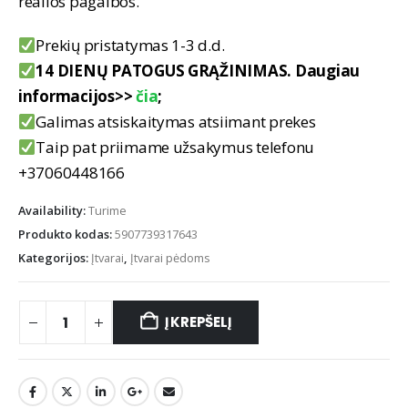
realios pagalbos.
Prekių pristatymas 1-3 d.d.
14 DIENŲ PATOGUS GRĄŽINIMAS. Daugiau
informacijos>>
čia
;
Galimas atsiskaitymas atsiimant prekes
Taip pat priimame užsakymus telefonu
+37060448166
Availability:
Turime
Produkto kodas:
5907739317643
Kategorijos:
Įtvarai
,
Įtvarai pėdoms
Į KREPŠELĮ