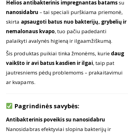
Helios antibakterinis impregnantas batams
su
nanosidabru
– tai speciali purškiama priemonė,
skirta
apsaugoti batus nuo bakterijų, grybelių ir
nemalonaus kvapo
, tuo pačiu padedanti
palaikyti avalynės higieną ir ilgaamžiškumą.
Šis produktas puikiai tinka žmonėms, kurie
daug
vaikšto ir avi batus kasdien ir ilgai
, taip pat
jautresniems pėdų problemoms – prakaitavimui
ar kvapams.
Pagrindinės savybės:
Antibakterinis poveikis su nanosidabru
Nanosidabras efektyviai slopina bakterijų ir