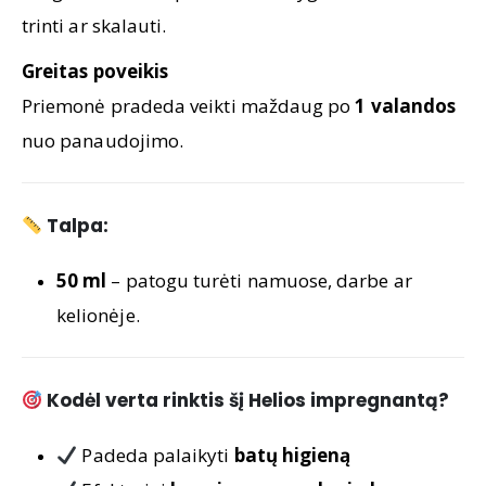
trinti ar skalauti.
Greitas poveikis
Priemonė pradeda veikti maždaug po
1 valandos
nuo panaudojimo.
Talpa:
50 ml
– patogu turėti namuose, darbe ar
kelionėje.
Kodėl verta rinktis šį Helios impregnantą?
Padeda palaikyti
batų higieną