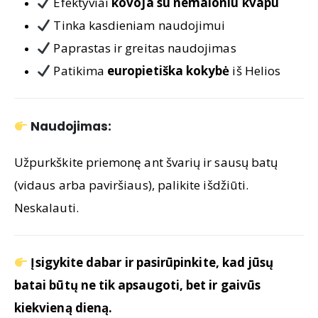
Efektyviai
kovoja su nemaloniu kvapu
Tinka kasdieniam naudojimui
Paprastas ir greitas naudojimas
Patikima
europietiška kokybė
iš
Helios
Naudojimas:
Užpurkškite priemonę ant švarių ir sausų batų
(vidaus arba paviršiaus), palikite išdžiūti.
Neskalauti.
Įsigykite dabar ir pasirūpinkite, kad jūsų
batai būtų ne tik apsaugoti, bet ir gaivūs
kiekvieną dieną.