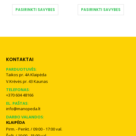
osen on the product page
This product has multiple variants. The options may be chosen on the product page
This product has multiple variants. The options may be chosen on the product page
PASIRINKTI SAVYBES
PASIRINKTI SAVYBES
KONTAKTAI
PARDUOTUVĖS
:
Taikos pr. 4A Klaipėda
V.Krėvės pr. 43 Kaunas
TELEFONAS
:
+370 604 48166
EL. PAŠTAS
:
info@manopeda.lt
DARBO VALANDOS
:
KLAIPĖDA
Pirm. - Penkt. / 09:00 - 17:00 val.
Šešt. / 10:00 - 15:00 val.