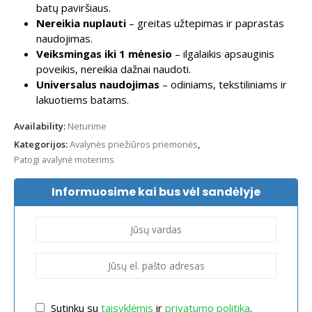
batų paviršiaus.
Nereikia nuplauti
– greitas užtepimas ir paprastas
naudojimas.
Veiksmingas iki 1 mėnesio
– ilgalaikis apsauginis
poveikis, nereikia dažnai naudoti.
Universalus naudojimas
– odiniams, tekstiliniams ir
lakuotiems batams.
Availability:
Neturime
Kategorijos:
Avalynės priežiūros priemonės
,
Patogi avalynė moterims
Informuosime kai bus vėl sandėlyje
Sutinku su
taisyk­lėmis
ir
privatumo politika
.