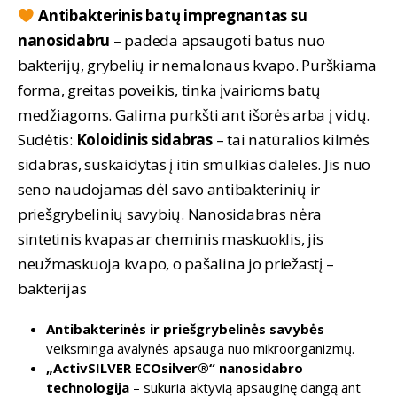
Antibakterinis batų impregnantas su
nanosidabru
– padeda apsaugoti batus nuo
bakterijų, grybelių ir nemalonaus kvapo. Purškiama
forma, greitas poveikis, tinka įvairioms batų
medžiagoms. Galima purkšti ant išorės arba į vidų.
Sudėtis:
Koloidinis sidabras
– tai natūralios kilmės
sidabras, suskaidytas į itin smulkias daleles. Jis nuo
seno naudojamas dėl savo antibakterinių ir
priešgrybelinių savybių. Nanosidabras nėra
sintetinis kvapas ar cheminis maskuoklis, jis
neužmaskuoja kvapo, o pašalina jo priežastį –
bakterijas
Antibakterinės ir priešgrybelinės savybės
–
veiksminga avalynės apsauga nuo mikroorganizmų.
„ActivSILVER ECOsilver®“ nanosidabro
technologija
– sukuria aktyvią apsauginę dangą ant