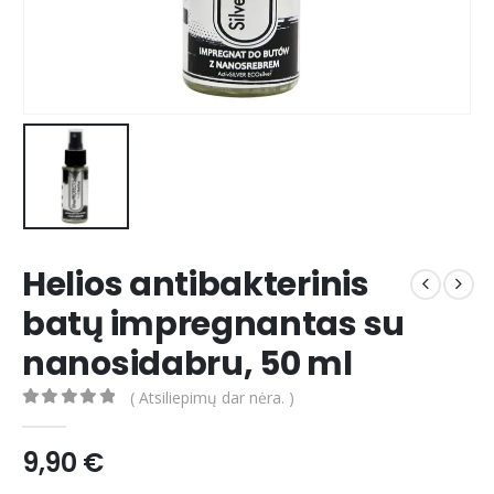
Helios antibakterinis
batų impregnantas su
nanosidabru, 50 ml
( Atsiliepimų dar nėra. )
0
out of 5
9,90
€