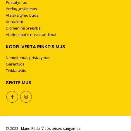
Pristatymas
Prekių grąžinimas
Atsiskaitymo būdai
Kontaktai
Didmeninė prekyba
Atsiliepimai ir nusiskundimai
KODĖL VERTA RINKTIS MUS
Nemokamas pristatymas
Garantijos
Tinklaraštis
SEKITE MUS
Batų kremas LEATHER
CREAM 50 ml (Juodas)
4,90
€
+
PRIDĖTI
© 2023 - Mano Pėda. Visos teisės saugomos