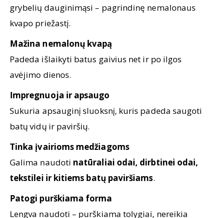
grybelių dauginimąsi – pagrindinę nemalonaus
kvapo priežastį.
Mažina nemalonų kvapą
Padeda išlaikyti batus gaivius net ir po ilgos
avėjimo dienos.
Impregnuoja ir apsaugo
Sukuria apsauginį sluoksnį, kuris padeda saugoti
batų vidų ir paviršių.
Tinka įvairioms medžiagoms
Galima naudoti
natūraliai odai, dirbtinei odai,
tekstilei ir kitiems batų paviršiams
.
Patogi purškiama forma
Lengva naudoti – purškiama tolygiai, nereikia