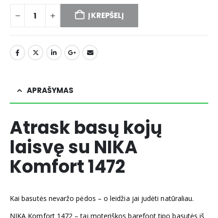
Į KREPŠELĮ
APRAŠYMAS
Atrask basų kojų
laisvę su NIKA
Komfort 1472
Kai basutės nevaržo pėdos – o leidžia jai judėti natūraliau.
NIKA Komfort 1472 – tai moteriškos barefoot tipo basutės iš