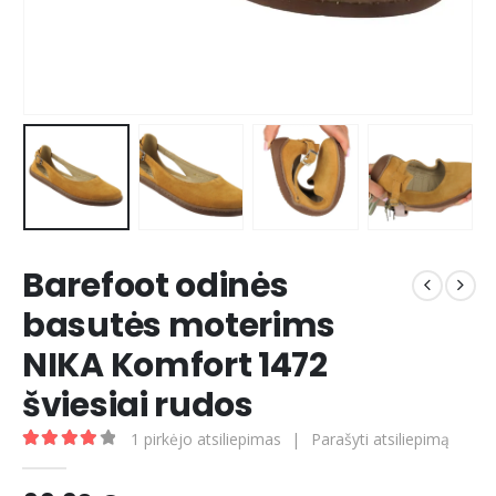
Barefoot odinės
basutės moterims
NIKA Komfort 1472
šviesiai rudos
1
pirkėjo atsiliepimas
|
Parašyti atsiliepimą
4.00
out of 5