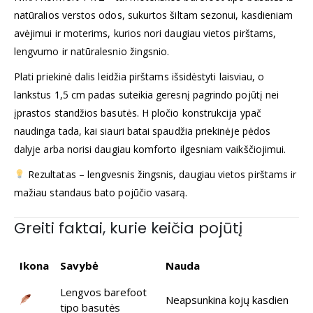
natūralios verstos odos, sukurtos šiltam sezonui, kasdieniam
avėjimui ir moterims, kurios nori daugiau vietos pirštams,
lengvumo ir natūralesnio žingsnio.
Plati priekinė dalis leidžia pirštams išsidėstyti laisviau, o
lankstus 1,5 cm padas suteikia geresnį pagrindo pojūtį nei
įprastos standžios basutės. H pločio konstrukcija ypač
naudinga tada, kai siauri batai spaudžia priekinėje pėdos
dalyje arba norisi daugiau komforto ilgesniam vaikščiojimui.
Rezultatas – lengvesnis žingsnis, daugiau vietos pirštams ir
mažiau standaus bato pojūčio vasarą.
Greiti faktai, kurie keičia pojūtį
Ikona
Savybė
Nauda
Lengvos barefoot
Neapsunkina kojų kasdien
tipo basutės