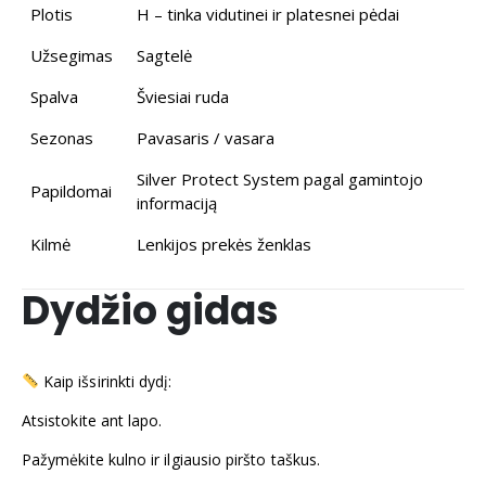
Plotis
H – tinka vidutinei ir platesnei pėdai
Užsegimas
Sagtelė
Spalva
Šviesiai ruda
Sezonas
Pavasaris / vasara
Silver Protect System pagal gamintojo
Papildomai
informaciją
Kilmė
Lenkijos prekės ženklas
Dydžio gidas
Kaip išsirinkti dydį:
Atsistokite ant lapo.
Pažymėkite kulno ir ilgiausio piršto taškus.