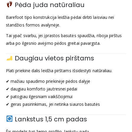
Pėda juda natūraliau
Barefoot tipo konstrukcija leidžia pėdai dirbti laisviau nei
standžios formos avalynėje.
Tai ypač svarbu, jei įprastos basutės spaudžia, riboja pirštus
arba po ilgesnio avėjimo pėdos greitai pavargsta.
Daugiau vietos pirštams
Plati priekinė dalis leidžia pirštams išsidėstyti natūraliau.
✔ mažiau spaudimo priekinėje pėdos dalyje
✔ daugiau komforto jautresnei pėdai
✔ patogiau ilgesniam vaikščiojimui
✔ geras pasirinkimas, jei netinka siauros basutės
Lankstus 1,5 cm padas
Šis modelis turi žemo profilio, lankstų padą.