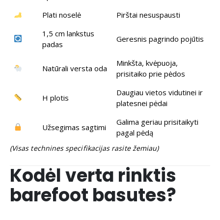
Plati noselė
Pirštai nesuspausti
1,5 cm lankstus
Geresnis pagrindo pojūtis
padas
Minkšta, kvėpuoja,
Natūrali versta oda
prisitaiko prie pėdos
Daugiau vietos vidutinei ir
H plotis
platesnei pėdai
Galima geriau prisitaikyti
Užsegimas sagtimi
pagal pėdą
(Visas technines specifikacijas rasite žemiau)
Kodėl verta rinktis
barefoot basutes?