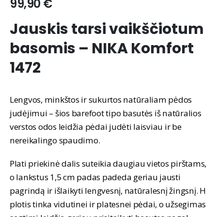
99,90
€
Jauskis tarsi vaikščiotum
basomis – NIKA Komfort
1472
Lengvos, minkštos ir sukurtos natūraliam pėdos
judėjimui – šios barefoot tipo basutės iš natūralios
verstos odos leidžia pėdai judėti laisviau ir be
nereikalingo spaudimo.
Plati priekinė dalis suteikia daugiau vietos pirštams,
o lankstus 1,5 cm padas padeda geriau jausti
pagrindą ir išlaikyti lengvesnį, natūralesnį žingsnį. H
plotis tinka vidutinei ir platesnei pėdai, o užsegimas