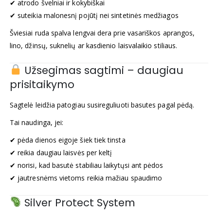
✔ atrodo švelniai ir kokybiškai
✔ suteikia malonesnį pojūtį nei sintetinės medžiagos
Šviesiai ruda spalva lengvai dera prie vasariškos aprangos,
lino, džinsų, suknelių ar kasdienio laisvalaikio stiliaus.
Užsegimas sagtimi – daugiau
prisitaikymo
Sagtelė leidžia patogiau susireguliuoti basutes pagal pėdą.
Tai naudinga, jei:
✔ pėda dienos eigoje šiek tiek tinsta
✔ reikia daugiau laisvės per keltį
✔ norisi, kad basutė stabiliau laikytųsi ant pėdos
✔ jautresnėms vietoms reikia mažiau spaudimo
Silver Protect System