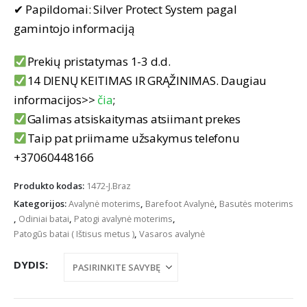
✔ Papildomai: Silver Protect System pagal
gamintojo informaciją
Prekių pristatymas 1-3 d.d.
14 DIENŲ KEITIMAS IR GRĄŽINIMAS. Daugiau
informacijos>>
čia
;
Galimas atsiskaitymas atsiimant prekes
Taip pat priimame užsakymus telefonu
+37060448166
Produkto kodas:
1472-J.Braz
Kategorijos:
Avalynė moterims
,
Barefoot Avalynė
,
Basutės moterims
,
Odiniai batai
,
Patogi avalynė moterims
,
Patogūs batai ( Ištisus metus )
,
Vasaros avalynė
DYDIS