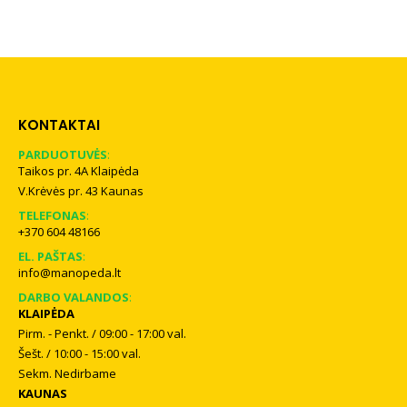
KONTAKTAI
PARDUOTUVĖS
:
Taikos pr. 4A Klaipėda
V.Krėvės pr. 43 Kaunas
TELEFONAS
:
+370 604 48166
EL. PAŠTAS
:
info@manopeda.lt
DARBO VALANDOS
:
KLAIPĖDA
Pirm. - Penkt. / 09:00 - 17:00 val.
Šešt. / 10:00 - 15:00 val.
Sekm. Nedirbame
KAUNAS