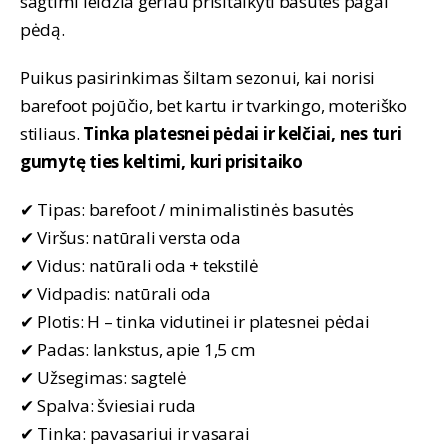
sagtimi leidžia geriau prisitaikyti basutes pagal
pėdą.
Puikus pasirinkimas šiltam sezonui, kai norisi
barefoot pojūčio, bet kartu ir tvarkingo, moteriško
stiliaus.
Tinka platesnei pėdai ir kelčiai, nes turi
gumytę ties keltimi, kuri prisitaiko
✔ Tipas: barefoot / minimalistinės basutės
✔ Viršus: natūrali versta oda
✔ Vidus: natūrali oda + tekstilė
✔ Vidpadis: natūrali oda
✔ Plotis: H – tinka vidutinei ir platesnei pėdai
✔ Padas: lankstus, apie 1,5 cm
✔ Užsegimas: sagtelė
✔ Spalva: šviesiai ruda
✔ Tinka: pavasariui ir vasarai