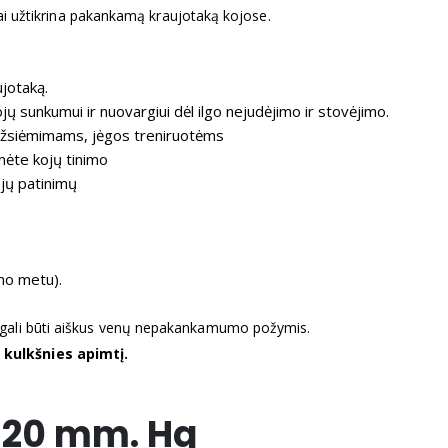
 tai užtikrina pakankamą kraujotaką kojose.
jotaką.
sunkumui ir nuovargiui dėl ilgo nejudėjimo ir stovėjimo.
užsiėmimams, jėgos treniruotėms
mėte kojų tinimo
ojų patinimų
mo metu).
 gali būti aiškus venų nepakankamumo požymis.
 kulkšnies apimtį.
-20 mm. Hg