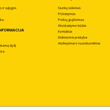
s ir sąlygos
Siuntų sekimas
Pristatymas
ika
Prekių grąžinimas
Atsiskaitymo būdai
INFORMACIJA
Kontaktai
Didmeninė prekyba
Atsiliepimai ir nusiskundimai
tinkamą dydį
ūra