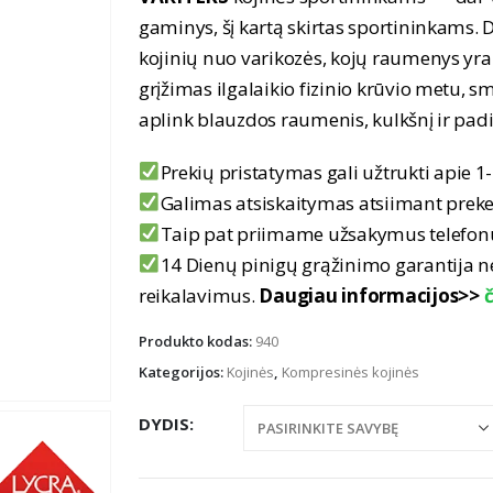
gaminys, šį kartą skirtas sportininkams. 
kojinių nuo varikozės, kojų raumenys yra
grįžimas ilgalaikio fizinio krūvio metu,
aplink blauzdos raumenis, kulkšnį ir padi
Prekių pristatymas gali užtrukti apie 1-
Galimas atsiskaitymas atsiimant prek
Taip pat priimame užsakymus telefo
14 Dienų pinigų grąžinimo garantija 
reikalavimus.
Daugiau informacijos>>
č
Produkto kodas:
940
Kategorijos:
Kojinės
,
Kompresinės kojinės
DYDIS