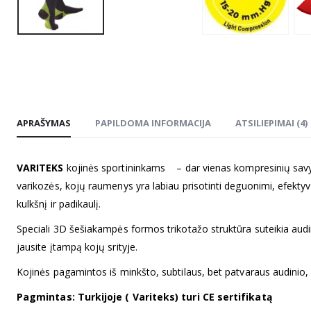
APRAŠYMAS
PAPILDOMA INFORMACIJA
ATSILIEPIMAI (4)
VARITEKS
kojinės sportininkams – dar vienas kompresinių savybi
varikozės, kojų raumenys yra labiau prisotinti deguonimi, efekty
kulkšnį ir padikaulį.
Speciali 3D šešiakampės formos trikotažo struktūra suteikia audi
jausite įtampą kojų srityje.
Kojinės pagamintos iš minkšto, subtilaus, bet patvaraus audinio, 
Pagmintas: Turkijoje ( Variteks) turi CE sertifikatą