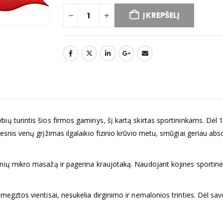
Į KREPŠELĮ
ų turintis šios firmos gaminys, šį kartą skirtas sportininkams. Dėl 
vesnis venų grįžimas ilgalaikio fizinio krūvio metu, smūgiai geriau a
nių mikro masažą ir pagerina kraujotaką. Naudojant kojines sportinės
megztos vientisai, nesukelia dirginimo ir nemalonios trinties. Dėl sav