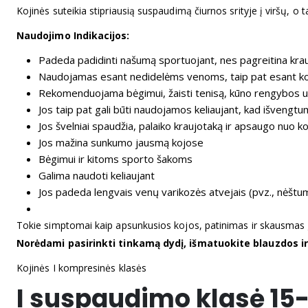
Kojinės suteikia stipriausią suspaudimą čiurnos srityje į viršų, o
Naudojimo Indikacijos:
Padeda padidinti našumą sportuojant, nes pagreitina krau
Naudojamas esant nedidelėms venoms, taip pat esant kojų 
Rekomenduojama bėgimui, žaisti tenisą, kūno rengybos 
Jos taip pat gali būti naudojamos keliaujant, kad išvengtu
Jos švelniai spaudžia, palaiko kraujotaką ir apsaugo nuo k
Jos mažina sunkumo jausmą kojose
Bėgimui ir kitoms sporto šakoms
Galima naudoti keliaujant
Jos padeda lengvais venų varikozės atvejais (pvz., nėštu
Tokie simptomai kaip apsunkusios kojos, patinimas ir skausmas
Norėdami pasirinkti tinkamą dydį, išmatuokite blauzdos ir
Kojinės I kompresinės klasės
I suspaudimo klasė 15