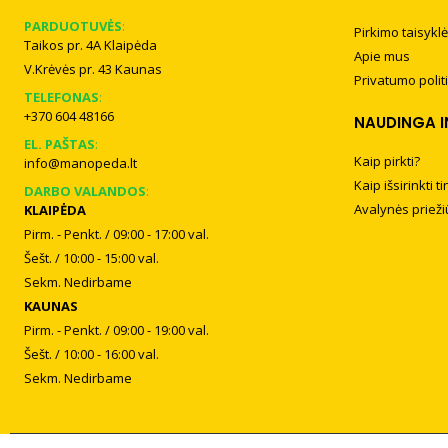
PARDUOTUVĖS
:
Pirkimo taisyklė
Taikos pr. 4A Klaipėda
Apie mus
V.Krėvės pr. 43 Kaunas
Privatumo polit
TELEFONAS
:
+370 604 48166
NAUDINGA 
EL. PAŠTAS
:
Kaip pirkti?
info@manopeda.lt
Kaip išsirinkti 
DARBO VALANDOS
:
Avalynės prieži
KLAIPĖDA
Pirm. - Penkt. / 09:00 - 17:00 val.
Šešt. / 10:00 - 15:00 val.
Sekm. Nedirbame
KAUNAS
Pirm. - Penkt. / 09:00 - 19:00 val.
Šešt. / 10:00 - 16:00 val.
Sekm. Nedirbame