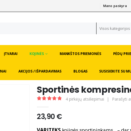
Mano paskyra
|
Visos kategorijos
ĮTVARAI
KOJINĖS
MANKŠTOS PRIEMONĖS
PĖDŲ PRI
NAI
AKCIJOS / IŠPARDAVIMAS
BLOGAS
SUSISIEKITE SU M
Sportinės kompresinės
4
pirkėjų atsiliepimai
|
Parašyti a
5.00
out of 5
23,90
€
VARITEKS
kojinės sportininkams – dar v