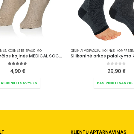
AI
,
KOJINĖS
,
KOMPRESINĖS KOJINĖS
,
ORTOPEDINIAI VIDPADŽIAI
KALĖDINĖS KOJINĖS
,
PĖDŲ APSAUGOS PRIEMO
,
KASDIENĖS KOMFORT
Silikoninė arkos palaikymo kojinė (nuo plokščiapėdystės) VARITEKS
Kalėdinių kojinių rinkiny
0
out of 5
0
out of 5
29,90
€
22,90
€
This product has multiple variants. The options may be chosen on the product page
PASIRINKTI SAVYBES
PASIRINKTI SAVYBE
LT
KLIENTŲ APTARNAVIMAS