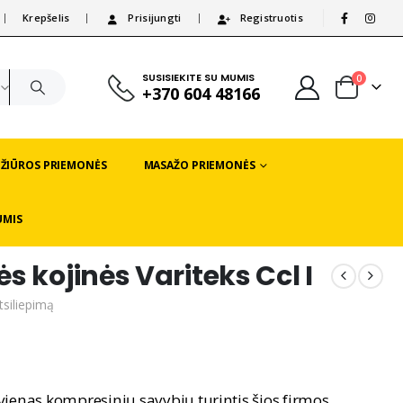
Krepšelis
Prisijungti
Registruotis
|
SUSISIEKITE SU MUMIS
0
+370 604 48166
EŽIŪROS PRIEMONĖS
MASAŽO PRIEMONĖS
UMIS
 kojinės Variteks Ccl I
tsiliepimą
ienas kompresinių savybių turintis šios firmos