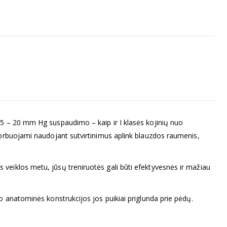
15 – 20 mm Hg suspaudimo – kaip ir I klasės kojinių nuo
bsorbuojami naudojant sutvirtinimus aplink blauzdos raumenis,
 veiklos metu, jūsų treniruotės gali būti efektyvesnės ir mažiau
o anatominės konstrukcijos jos puikiai priglunda prie pėdų.