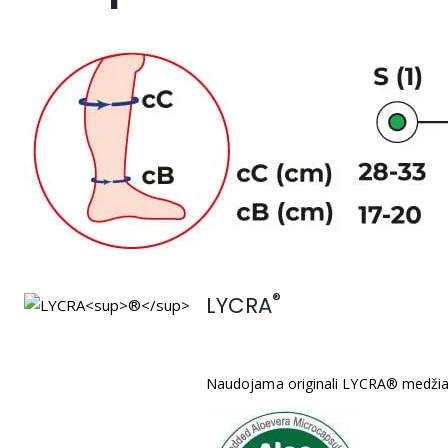
®
LYCRA
Naudojama originali LYCRA® medžia