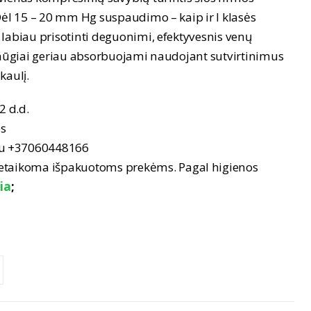
Dėl 15 – 20 mm Hg suspaudimo – kaip ir I klasės
 labiau prisotinti deguonimi, efektyvesnis venų
 smūgiai geriau absorbuojami naudojant sutvirtinimus
kaulį.
2 d.d.
es
nu +37060448166
netaikoma išpakuotoms prekėms. Pagal higienos
ia
;