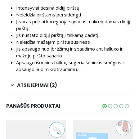
Intensyviai tiesina didijį pirštą
Neleidžia pirštams persidengti
Įtvaras puikiai koreguoja sąnarius, nukreipdamas didįjį
pirštą
Jis nustato didįjį pirštą į tinkamą padėtį
Neleidžia mažajam pirštui susiriesti
Jis apsaugo nuo įbrėžimų ir spaudimo ant halluxo ir
mažojo piršto sąnario
Apsaugo išorinius hallux, sugeria šoninius smūgius ir
apsaugo nuo mikrotraumimų.
ATSILIEPIMAI (2)
PANAŠŪS PRODUKTAI