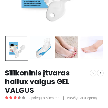
Silikoninis įtvaras
hallux valgus GEL
VALGUS
2
pirkėjų atsiliepimai
|
Parašyti atsiliepimą
3.50
out of 5