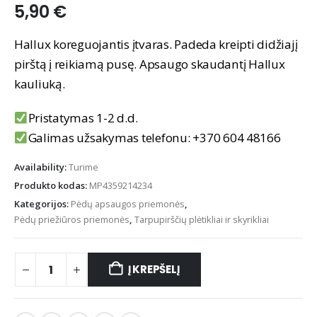
5,90
€
Hallux koreguojantis įtvaras. Padeda kreipti didžiajį
pirštą į reikiamą pusę. Apsaugo skaudantį Hallux
kauliuką.
Pristatymas 1-2 d.d.
Galimas užsakymas telefonu: +370 604 48166
Availability:
Turime
Produkto kodas:
MP4359214234
Kategorijos:
Pėdų apsaugos priemonės
,
Pėdų priežiūros priemonės
,
Tarpupirščių plėtikliai ir skyrikliai
Į KREPŠELĮ