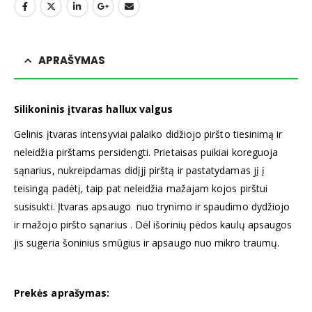
APRAŠYMAS
Silikoninis įtvaras hallux valgus
Gelinis įtvaras intensyviai palaiko didžiojo piršto tiesinimą ir
neleidžia pirštams persidengti. Prietaisas puikiai koreguoja
sąnarius, nukreipdamas didįjį pirštą ir pastatydamas jį į
teisingą padėtį, taip pat neleidžia mažajam kojos pirštui
susisukti. Įtvaras apsaugo nuo trynimo ir spaudimo dydžiojo
ir mažojo piršto sąnarius . Dėl išorinių pėdos kaulų apsaugos
jis sugeria šoninius smūgius ir apsaugo nuo mikro traumų.
Prekės aprašymas: