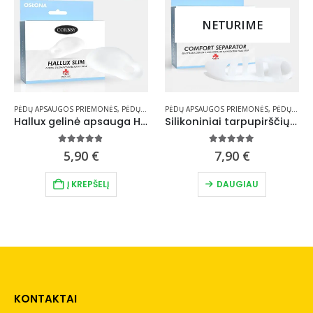
NETURIME
LIAI IR SKYRIKLIAI
PĖDŲ APSAUGOS PRIEMONĖS
,
TARPUPIRŠČIŲ PLĖTIKLIAI IR SKYRIKLIAI
,
PĖDŲ PRIEŽIŪROS PRIEMONĖS
PĖDŲ APSAUGOS PRIEMONĖS
,
TARPUPIRŠČIŲ PLĖTIKLIA
,
PĖDŲ PRIEŽIŪROS PRIEMONĖS
Hallux gelinė apsauga HALLUX SLIM
Silikoniniai tarpupirščių plėtikliai COMFORT SEPERATOR
4.75
out of 5
5.00
out of 5
5,90
€
7,90
€
Į KREPŠELĮ
DAUGIAU
KONTAKTAI