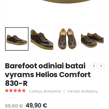
Barefoot odiniai batai
vyrams Helios Comfort
830-R
2
pirkėjų atsiliepimai
|
Parašyti atsiliepimą
5.00
out of 5
Original
Current
49,90
€
99,90
€