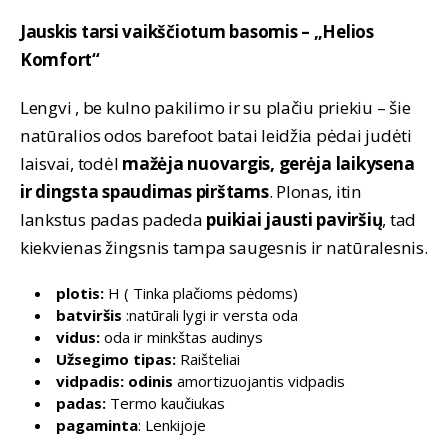
price
price
was:
is:
Jauskis tarsi vaikščiotum basomis – „Helios
99,90 €.
49,90 €.
Komfort“
Lengvi , be kulno pakilimo ir su plačiu priekiu – šie
natūralios odos barefoot batai leidžia pėdai judėti
laisvai, todėl
mažėja nuovargis, gerėja laikysena
ir dingsta spaudimas pirštams
. Plonas, itin
lankstus padas padeda
puikiai jausti paviršių
, tad
kiekvienas žingsnis tampa saugesnis ir natūralesnis.
plotis:
H ( Tinka plačioms pėdoms)
batviršis
:natūrali lygi ir versta oda
vidus:
oda ir minkštas audinys
Užsegimo tipas:
Raišteliai
vidpadis: odinis
amortizuojantis vidpadis
padas:
Termo kaučiukas
pagaminta
: Lenkijoje