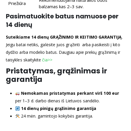
Rekomenduojama natūralios odos
Priežiūra
balzamas kas 2–3 sav.
Pasimatuokite batus namuose per
14 dienų
Suteikiame 14 dienų GRĄŽINIMO IR KEITIMO GARANTIJĄ
.
Jeigu batai netiks, galėsite juos grąžinti arba pasikeisti į kito
dydžio arba modelio batus. Daugiau apie prekių grąžinimą ir
taisykles skaitykite
čia>>
Pristatymas, grąžinimas ir
garantija
Nemokamas pristatymas perkant virš 100 eur
per 1–3 d. darbo dienas iš Lietuvos sandėlio.
14 dienų pinigų grąžinimo garantija
24 mėn. gamintojo kokybės garantija.