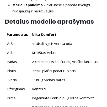
Mažiau spaudimo
– plati noselė padeda išvengti
nuospaudų ir hallux valgus.
Detalus modelio aprašymas
Parametras
Nika Komfort
Viršus
natūrali lygi ir versta oda
Vidus
Minkštas vidus
Padas
2 cm elastinis kaučiukas, visiškai lankstus
Plotis
idealu plačiai pėdai H plotis
Sveria
~180 g vienas batas
Užsegimas
Raišteliai
Kilmė
Pagaminta Lenkijoje, „Helios komfort“