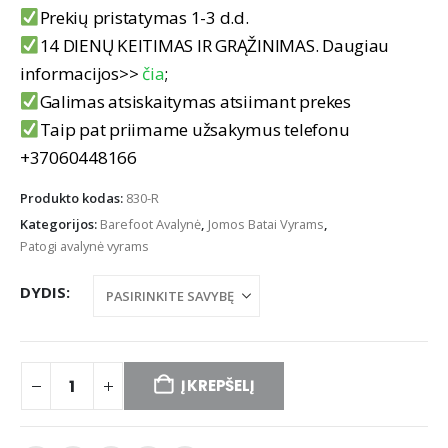
Prekių pristatymas 1-3 d.d.
14 DIENŲ KEITIMAS IR GRĄŽINIMAS. Daugiau
informacijos>>
čia
;
Galimas atsiskaitymas atsiimant prekes
Taip pat priimame užsakymus telefonu
+37060448166
Produkto kodas:
830-R
Kategorijos:
Barefoot Avalynė
,
Jomos Batai Vyrams
,
Patogi avalynė vyrams
DYDIS
Į KREPŠELĮ