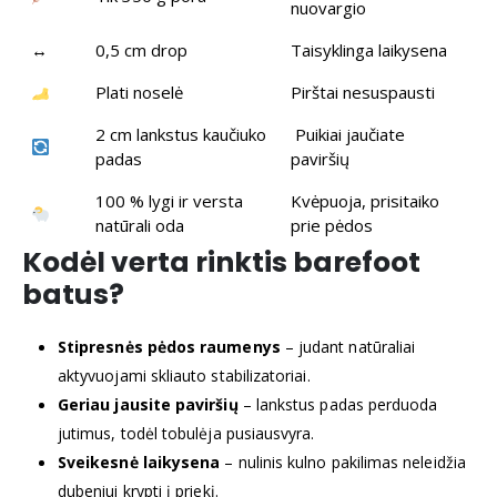
nuovargio
↔️
0,5 cm drop
Taisyklinga laikysena
Plati noselė
Pirštai nesuspausti
2 cm lankstus kaučiuko
Puikiai jaučiate
padas
paviršių
100 % lygi ir versta
Kvėpuoja, prisitaiko
natūrali oda
prie pėdos
Kodėl verta rinktis barefoot
batus?
Stipresnės pėdos raumenys
– judant natūraliai
aktyvuojami skliauto stabilizatoriai.
Geriau jausite paviršių
– lankstus padas perduoda
jutimus, todėl tobulėja pusiausvyra.
Sveikesnė laikysena
– nulinis kulno pakilimas neleidžia
dubeniui krypti į priekį.