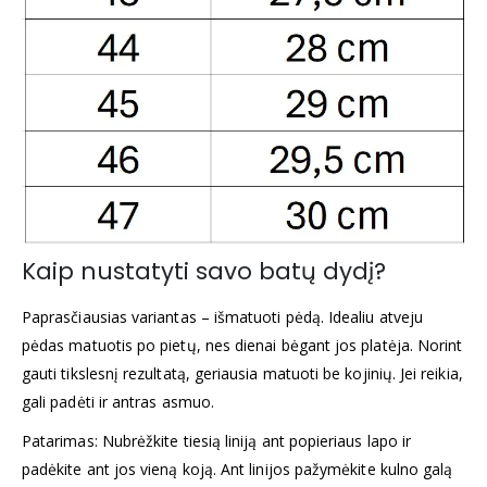
Kaip nustatyti savo batų dydį?
Paprasčiausias variantas – išmatuoti pėdą. Idealiu atveju
pėdas matuotis po pietų, nes dienai bėgant jos platėja. Norint
gauti tikslesnį rezultatą, geriausia matuoti be kojinių. Jei reikia,
gali padėti ir antras asmuo.
Patarimas: Nubrėžkite tiesią liniją ant popieriaus lapo ir
padėkite ant jos vieną koją. Ant linijos pažymėkite kulno galą