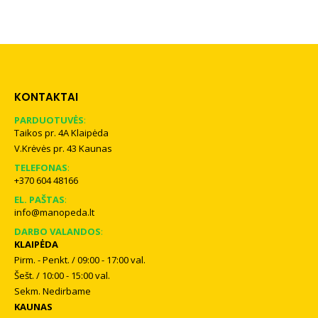
119,90 €
119,
KONTAKTAI
PARDUOTUVĖS
:
Taikos pr. 4A Klaipėda
V.Krėvės pr. 43 Kaunas
TELEFONAS
:
+370 604 48166
EL. PAŠTAS
:
info@manopeda.lt
DARBO VALANDOS
:
KLAIPĖDA
Pirm. - Penkt. / 09:00 - 17:00 val.
Šešt. / 10:00 - 15:00 val.
Sekm. Nedirbame
KAUNAS