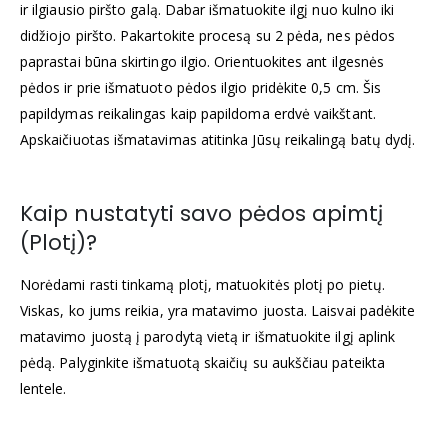
ir ilgiausio piršto galą. Dabar išmatuokite ilgį nuo kulno iki
didžiojo piršto. Pakartokite procesą su 2 pėda, nes pėdos
paprastai būna skirtingo ilgio. Orientuokites ant ilgesnės
pėdos ir prie išmatuoto pėdos ilgio pridėkite 0,5 cm. Šis
papildymas reikalingas kaip papildoma erdvė vaikštant.
Apskaičiuotas išmatavimas atitinka Jūsų reikalingą batų dydį.
Kaip nustatyti savo pėdos apimtį
(Plotį)?
Norėdami rasti tinkamą plotį, matuokitės plotį po pietų.
Viskas, ko jums reikia, yra matavimo juosta. Laisvai padėkite
matavimo juostą į parodytą vietą ir išmatuokite ilgį aplink
pėdą. Palyginkite išmatuotą skaičių su aukščiau pateikta
lentele.