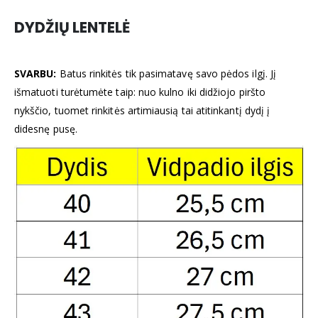
DYDŽIŲ LENTELĖ
SVARBU:
Batus rinkitės tik pasimatavę savo pėdos ilgį. Jį
išmatuoti turėtumėte taip: nuo kulno iki didžiojo piršto
nykščio, tuomet rinkitės artimiausią tai atitinkantį dydį į
didesnę pusę.