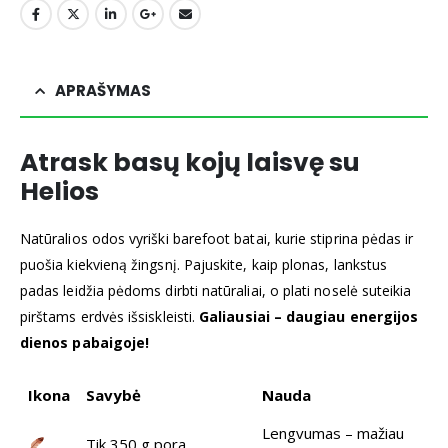
APRAŠYMAS
Atrask basų kojų laisvę su
Helios
Natūralios odos vyriški barefoot batai, kurie stiprina pėdas ir
puošia kiekvieną žingsnį. Pajuskite, kaip plonas, lankstus
padas leidžia pėdoms dirbti natūraliai, o plati noselė suteikia
pirštams erdvės išsiskleisti.
Galiausiai – daugiau energijos
dienos pabaigoje!
Ikona
Savybė
Nauda
Lengvumas – mažiau
Tik 350 g pora